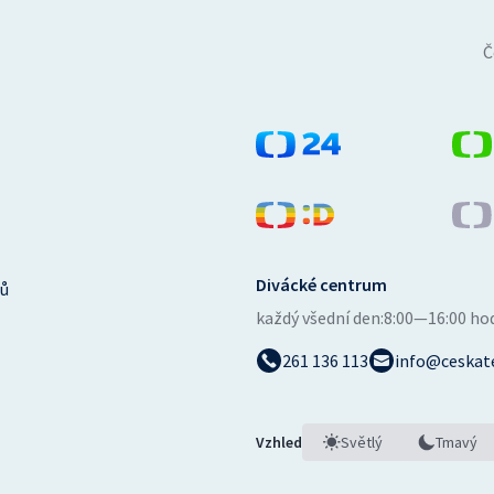
Č
Divácké centrum
ů
každý všední den:
8:00—16:00 ho
261 136 113
info@ceskate
Vzhled
Světlý
Tmavý