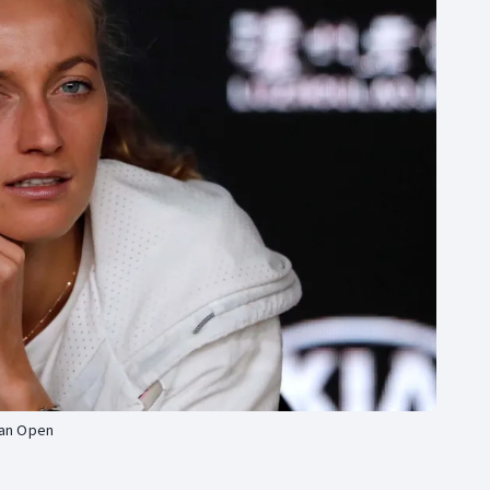
Moderní pětiboj
Triatlon
Motorsport
Veslování
Olympijské hry
Vodní slalom
Parasport
Volejbal
Plavání
Ostatní
Plážový volejbal
ian Open