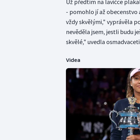
Už předtím na lavičce plakal
- pomohlo jí až obecenstvo
vždy skvělými," vyprávěla poz
nevěděla jsem, jestli budu je
skvělé," uvedla osmadvacetil
Videa