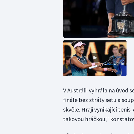
V Austrálii vyhrála na úvod 
finále bez ztráty setu a soup
skvěle. Hraji vynikající teni
takovou hráčkou," konstato