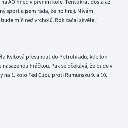
na AO hned v prvním kole. Tentokrát došla až
ásný sport a jsem ráda, že ho hraji. Mívám
 bude míň než vrcholů. Rok začal skvěle,"
la Kvitová přesunout do Petrohradu, kde loni
výše nasazenou hráčkou. Pak se očekává, že bude v
y na 1. kolo Fed Cupu proti Rumunsku 9. a 10.