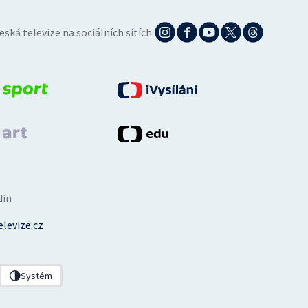
eská televize na sociálních sítích:
din
levize.cz
Systém