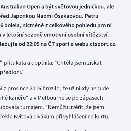
Australian Open a být světovou jedničkou, ale
t před Japonkou Naomi Ósakaovou. Petru
4:6 bolela, nicméně z celkového pohledu pro ni
v letošní sezoně emotivní osobní vítězství.
edujte od 22:05 na ČT sport a webu ctsport.cz.
 přitakala a doplnila: "Chtěla jsem získat
 předloni."
z prosince 2016 hrozilo, že už nikdy nebude
ruhé kariéře" a v Melbourne se po zápasech
tupovala turnajem. "Nemůžu uvěřit, že jsem
řekla Kvitová divákům při vyhlášení na kurtu.