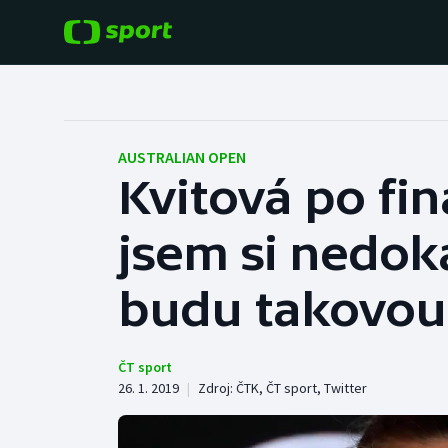
POPULÁRNÍ
DALŠÍ SPORTY
Fotbal
Americký fotbal
AUSTRALIAN OPEN
Kvitová po fin
Hokej
Baseball a softbal
jsem si nedoká
Tenis
Basketbal
Atletika
budu takovou
Biatlon
Cyklistika
Boby a skeleton
ČT sport
26. 1. 2019
|
Zdroj:
ČTK
,
ČT sport
,
Twitter
Box