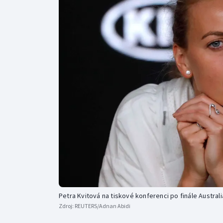
Curling
Dostihy
Florbal
Futsal
Golf
Gymnastika
Petra Kvitová na tiskové konferenci po finále Austral
Zdroj:
REUTERS/Adnan Abidi