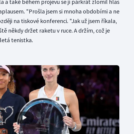
a a také během projevu se jí párkrát zlomil hlas
 aplausem. "Prošla jsem si mnoha obdobími a ne
ději na tiskové konferenci. "Jak už jsem říkala,
ště někdy držet raketu v ruce. A držím, což je
etá tenistka.