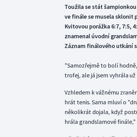
Toužila se stát šampionkou 
ve finále se musela skloni
Kvitovou porážka 6:7, 7:5, 
znamenal úvodní grandslam 
Záznam finálového utkání sl
"Samozřejmě to bolí hodně,"
trofej, ale já jsem vyhrála už
Vzhledem k vážnému zranění 
hrát tenis. Sama mluví o "d
několikrát dojala, když pos
hrála grandslamové finále," 