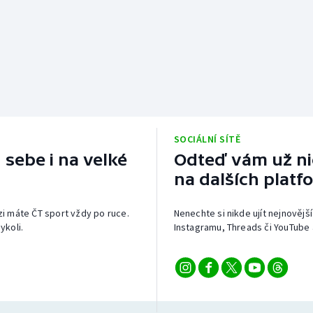
SOCIÁLNÍ SÍTĚ
 sebe i na velké
Odteď vám už nic
na dalších platf
izi máte ČT sport vždy po ruce.
Nenechte si nikde ujít nejnovější
ykoli.
Instagramu, Threads či YouTube 