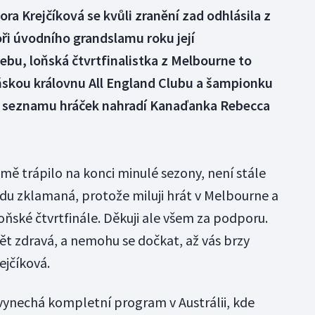
a Krejčíková se kvůli zranění zad odhlásila z
ři úvodního grandslamu roku její
bu, loňská čtvrtfinalistka z Melbourne to
oňskou královnu All England Clubu a šampionku
 v seznamu hráček nahradí Kanaďanka Rebecca
mě trápilo na konci minulé sezony, není stále
du zklamaná, protože miluji hrát v Melbourne a
ské čtvrtfinále. Děkuji ale všem za podporu.
ět zdravá, a nemohu se dočkat, až vás brzy
ejčíková.
vynechá kompletní program v Austrálii, kde