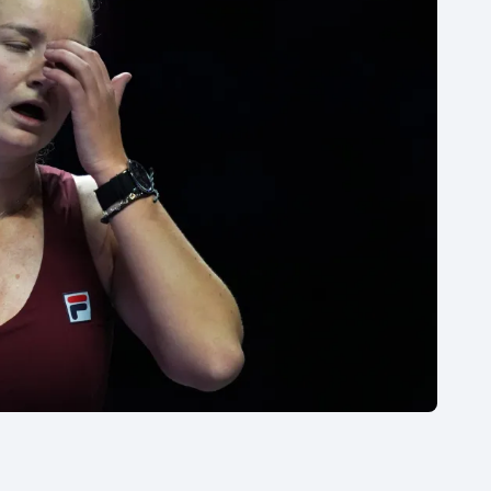
Moderní pětiboj
Triatlon
Motorsport
Veslování
Olympijské hry
Vodní slalom
Parasport
Volejbal
Plavání
Ostatní
Plážový volejbal