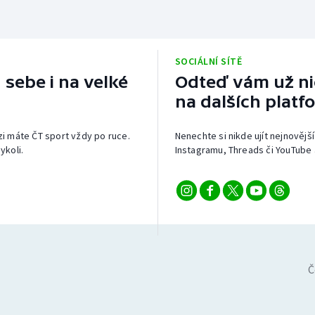
SOCIÁLNÍ SÍTĚ
 sebe i na velké
Odteď vám už nic
na dalších platf
izi máte ČT sport vždy po ruce.
Nenechte si nikde ujít nejnovější
ykoli.
Instagramu, Threads či YouTube 
Č