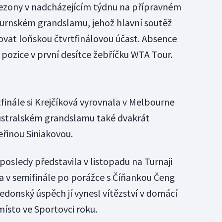
ezony v nadcházejícím týdnu na přípravném
ournském grandslamu, jehož hlavní soutěž
ovat loňskou čtvrtfinálovou účast. Absence
 pozice v první desítce žebříčku WTA Tour.
inále si Krejčíková vyrovnala v Melbourne
ustralském grandslamu také dvakrát
eřinou Siniakovou.
posledy představila v listopadu na Turnaji
la v semifinále po porážce s Číňankou Čeng
onský úspěch jí vynesl vítězství v domácí
místo ve Sportovci roku.