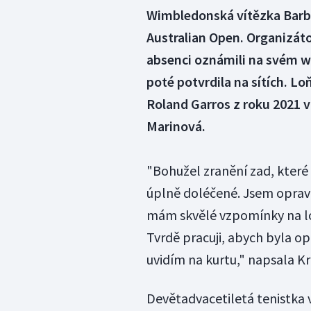
Wimbledonská vítězka Barbor
Australian Open. Organizáto
absenci oznámili na svém we
poté potvrdila na sítích. L
Roland Garros z roku 2021
Marinová.
"Bohužel zranění zad, které 
úplně doléčené. Jsem oprav
mám skvělé vzpomínky na loň
Tvrdě pracuji, abych byla op
uvidím na kurtu," napsala Kr
Devětadvacetiletá tenistka 