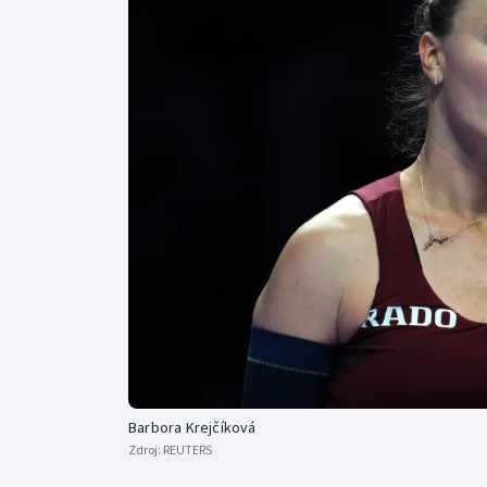
Curling
Dostihy
Florbal
Futsal
Golf
Gymnastika
Barbora Krejčíková
Zdroj:
REUTERS