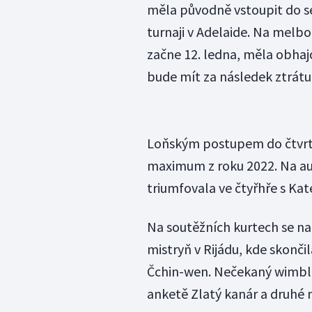
měla původně vstoupit do s
turnaji v Adelaide. Na melb
začne 12. ledna, měla obhaj
bude mít za následek ztrátu
Loňským postupem do čtvrtf
maximum z roku 2022. Na a
triumfovala ve čtyřhře s Kat
Na soutěžních kurtech se na
mistryň v Rijádu, kde skonči
Čchin-wen. Nečekaný wimbled
anketě Zlatý kanár a druhé 