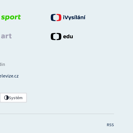
din
levize.cz
Systém
RSS