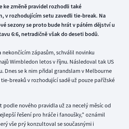
ke změně pravidel rozhodli také
n, v rozhodujícím setu zavedli tie-break. Na
é sezony se proto bude hrát v pátém dějství u
tavu 6:6, netradičně však do deseti bodů.
 nekončícím zápasům, schválil novinku
rnajů Wimbledon letos v říjnu. Následoval tak US
u. Dnes se k nim přidal grandslam v Melbourne
z tie-breaků v rozhodující sadě už pouze pařížské
t podle nového pravidla už za necelý měsíc od
nejlepší řešení pro hráče i fanoušky," oznámil
který vše prý konzultoval se současnými i