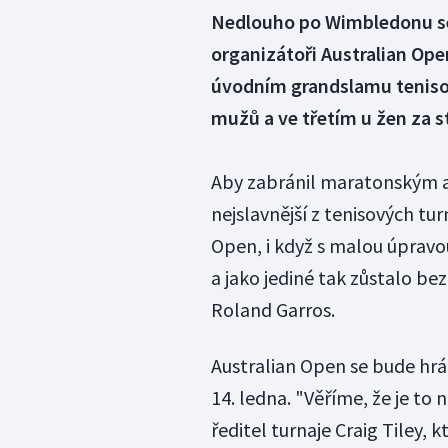
Nedlouho po Wimbledonu se 
organizátoři Australian Ope
úvodním grandslamu tenisov
mužů a ve třetím u žen za s
Aby zabránil maratonským a
nejslavnější z tenisových tu
Open, i když s malou úpravo
a jako jediné tak zůstalo be
Roland Garros.
Australian Open se bude hrá
14. ledna. "Věříme, že je to 
ředitel turnaje Craig Tiley, 