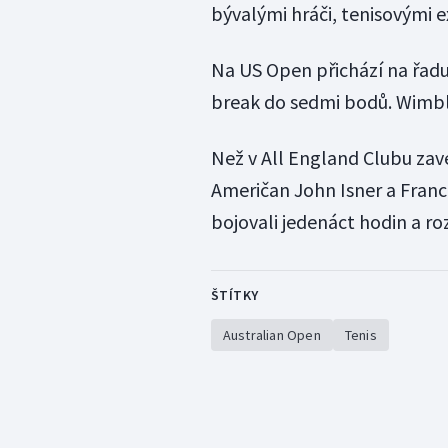
bývalými hráči, tenisovými e
Na US Open přichází na řadu 
break do sedmi bodů. Wimbl
Než v All England Clubu zave
Američan John Isner a Franc
bojovali jedenáct hodin a ro
ŠTÍTKY
Australian Open
Tenis