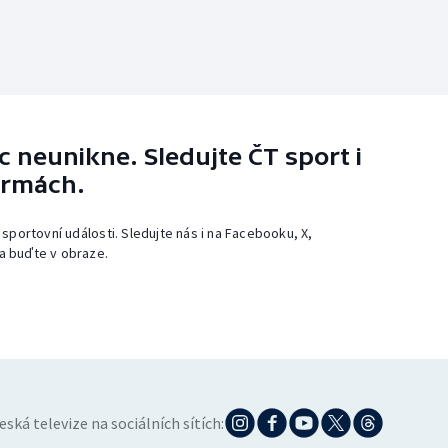
 neunikne. Sledujte ČT sport i
ormách.
 sportovní události. Sledujte nás i na Facebooku, X,
a buďte v obraze.
eská televize na sociálních sítích: