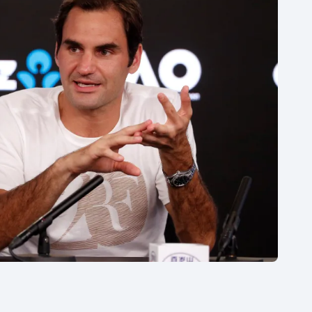
Moderní pětiboj
Triatlon
Motorsport
Veslování
Olympijské hry
Vodní slalom
Parasport
Volejbal
Plavání
Ostatní
Plážový volejbal