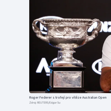
Curling
Dostihy
Florbal
Futsal
Golf
Gymnastika
Roger Federer s trofejí pro vítěze Australian Open
Zdroj:
REUTERS/Edgar Su