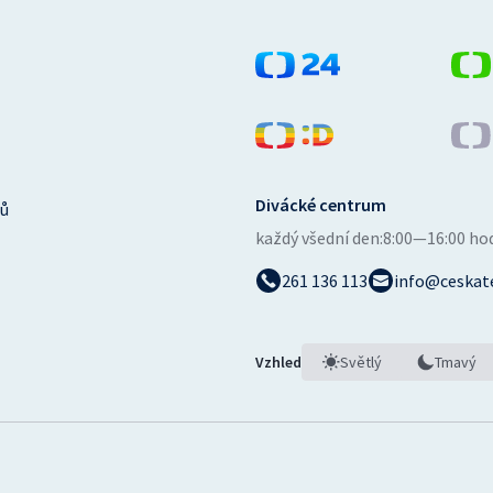
Divácké centrum
ů
každý všední den:
8:00—16:00 ho
261 136 113
info@ceskate
Vzhled
Světlý
Tmavý