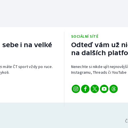
SOCIÁLNÍ SÍTĚ
 sebe i na velké
Odteď vám už nic
na dalších platf
izi máte ČT sport vždy po ruce.
Nenechte si nikde ujít nejnovější
ykoli.
Instagramu, Threads či YouTube 
Č