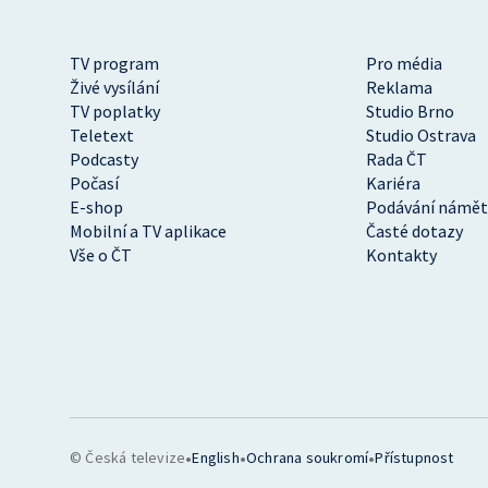
TV program
Pro média
Živé vysílání
Reklama
TV poplatky
Studio Brno
Teletext
Studio Ostrava
Podcasty
Rada ČT
Počasí
Kariéra
E-shop
Podávání námět
Mobilní a TV aplikace
Časté dotazy
Vše o ČT
Kontakty
•
•
•
© Česká televize
English
Ochrana soukromí
Přístupnost