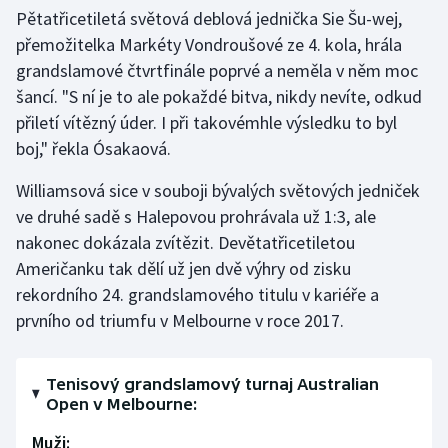
Pětatřicetiletá světová deblová jednička Sie Šu-wej,
přemožitelka Markéty Vondroušové ze 4. kola, hrála
grandslamové čtvrtfinále poprvé a neměla v něm moc
šancí. "S ní je to ale pokaždé bitva, nikdy nevíte, odkud
přiletí vítězný úder. I při takovémhle výsledku to byl
boj," řekla Ósakaová.
Williamsová sice v souboji bývalých světových jedniček
ve druhé sadě s Halepovou prohrávala už 1:3, ale
nakonec dokázala zvítězit. Devětatřicetiletou
Američanku tak dělí už jen dvě výhry od zisku
rekordního 24. grandslamového titulu v kariéře a
prvního od triumfu v Melbourne v roce 2017.
Tenisový grandslamový turnaj Australian
Open v Melbourne:
Muži: