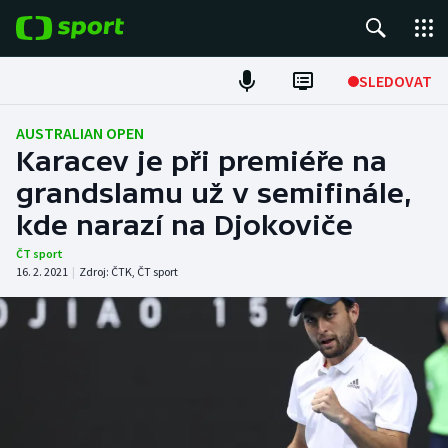
POPULÁRNÍ
SLEDOVAT
Fotbal
AUSTRALIAN OPEN
Karacev je při premiéře na
Hokej
grandslamu už v semifinále,
kde narazí na Djokoviče
Tenis
ČT sport
Atletika
16. 2. 2021
|
Zdroj:
ČTK
,
ČT sport
Cyklistika
DALŠÍ SPORTY
Americký fotbal
NEPŘEHLÉDNĚTE