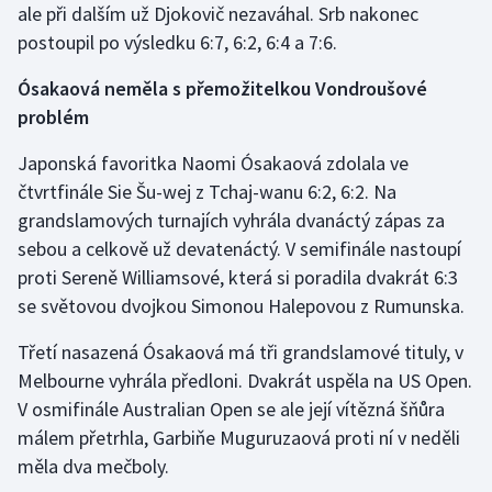
ale při dalším už Djokovič nezaváhal. Srb nakonec
postoupil po výsledku 6:7, 6:2, 6:4 a 7:6.
Ósakaová neměla s přemožitelkou Vondroušové
problém
Japonská favoritka Naomi Ósakaová zdolala ve
čtvrtfinále Sie Šu-wej z Tchaj-wanu 6:2, 6:2. Na
grandslamových turnajích vyhrála dvanáctý zápas za
sebou a celkově už devatenáctý. V semifinále nastoupí
proti Sereně Williamsové, která si poradila dvakrát 6:3
se světovou dvojkou Simonou Halepovou z Rumunska.
Třetí nasazená Ósakaová má tři grandslamové tituly, v
Melbourne vyhrála předloni. Dvakrát uspěla na US Open.
V osmifinále Australian Open se ale její vítězná šňůra
málem přetrhla, Garbiňe Muguruzaová proti ní v neděli
měla dva mečboly.