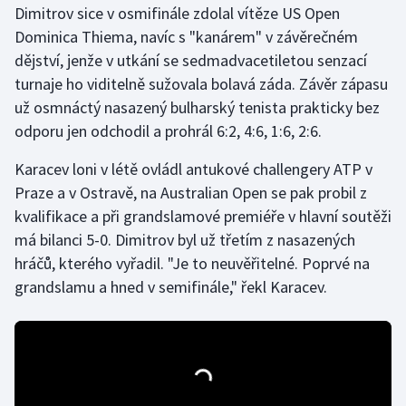
Dimitrov sice v osmifinále zdolal vítěze US Open
Dominica Thiema, navíc s "kanárem" v závěrečném
Gymnastika
dějství, jenže v utkání se sedmadvacetiletou senzací
turnaje ho viditelně sužovala bolavá záda. Závěr zápasu
Házená
už osmnáctý nasazený bulharský tenista prakticky bez
Jezdectví
odporu jen odchodil a prohrál 6:2, 4:6, 1:6, 2:6.
Karacev loni v létě ovládl antukové challengery ATP v
Judo
Praze a v Ostravě, na Australian Open se pak probil z
kvalifikace a při grandslamové premiéře v hlavní soutěži
Krasobruslení
má bilanci 5-0. Dimitrov byl už třetím z nasazených
Lezení
hráčů, kterého vyřadil. "Je to neuvěřitelné. Poprvé na
grandslamu a hned v semifinále," řekl Karacev.
Lyže a snowboard
Moderní pětiboj
Motorsport