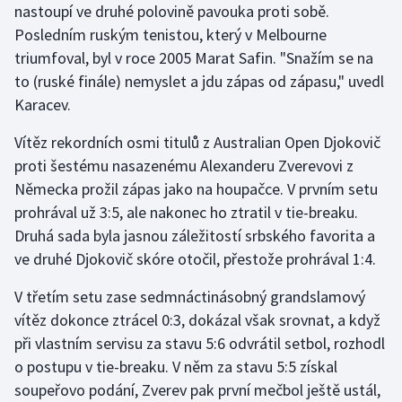
nastoupí ve druhé polovině pavouka proti sobě.
Stolní tenis
Posledním ruským tenistou, který v Melbourne
Triatlon
triumfoval, byl v roce 2005 Marat Safin. "Snažím se na
to (ruské finále) nemyslet a jdu zápas od zápasu," uvedl
Veslování
Karacev.
Vítěz rekordních osmi titulů z Australian Open Djokovič
Vodní slalom
proti šestému nasazenému Alexanderu Zverevovi z
Volejbal
Německa prožil zápas jako na houpačce. V prvním setu
prohrával už 3:5, ale nakonec ho ztratil v tie-breaku.
Ostatní
Druhá sada byla jasnou záležitostí srbského favorita a
ve druhé Djokovič skóre otočil, přestože prohrával 1:4.
V třetím setu zase sedmnáctinásobný grandslamový
vítěz dokonce ztrácel 0:3, dokázal však srovnat, a když
při vlastním servisu za stavu 5:6 odvrátil setbol, rozhodl
o postupu v tie-breaku. V něm za stavu 5:5 získal
soupeřovo podání, Zverev pak první mečbol ještě ustál,