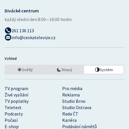
Divácké centrum
každý všední den:
8:00—16:00 hodin
261 136 113
info@ceskatelevize.cz
Vzhled
Světlý
Tmavý
Systém
TV program
Pro média
Živé vysílání
Reklama
TV poplatky
Studio Brno
Teletext
Studio Ostrava
Podcasty
Rada ČT
Počasí
Kariéra
E-shop
Podávání námětů