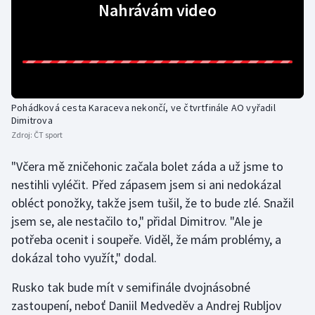
Nahrávám video
Olympijské hry
Parasport
Plavání
Pohádková cesta Karaceva nekončí, ve čtvrtfinále AO vyřadil
Dimitrova
Plážový volejbal
Zdroj:
ČT sport
Ragby
"Včera mě zničehonic začala bolet záda a už jsme to
nestihli vyléčit. Před zápasem jsem si ani nedokázal
Rychlobruslení
obléct ponožky, takže jsem tušil, že to bude zlé. Snažil
jsem se, ale nestačilo to," přidal Dimitrov. "Ale je
Rychlostní kanoistika
potřeba ocenit i soupeře. Viděl, že mám problémy, a
dokázal toho využít," dodal.
Short track
Rusko tak bude mít v semifinále dvojnásobné
Sportovní střelba
zastoupení, neboť Daniil Medveděv a Andrej Rubljov