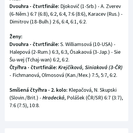
Dvouhra - čtvrtfinále:
Djokovič (1-Srb.) - A. Zverev
(6-Něm.) 6:7 (6:8), 6:2, 6:4, 7:6 (8:6), Karacev (Rus.) -
Dimitrov (18-Bulh.) 2:6, 6:4, 6:1, 6:2.
Ženy:
Dvouhra - čtvrtfinále:
S. Williamsová (10-USA) -
Halepová (2-Rum.) 6:3, 6:3, Ósakaová (3-Jap.) - Sie
Šu-wej (Tchaj-wan) 6:2, 6:2.
Čtyřhra - čtvrtfinále:
Krejčíková, Siniaková (3-ČR)
- Fichmanová, Olmosová (Kan./Mex.) 7:5, 5:7, 6:2.
Smíšená čtyřhra - 2. kolo:
Klepačová, N. Skupski
(Slovin./Brit.) -
Hradecká
, Polášek (ČR/SR) 6:7 (3:7),
7:6 (7:5), 10:8.