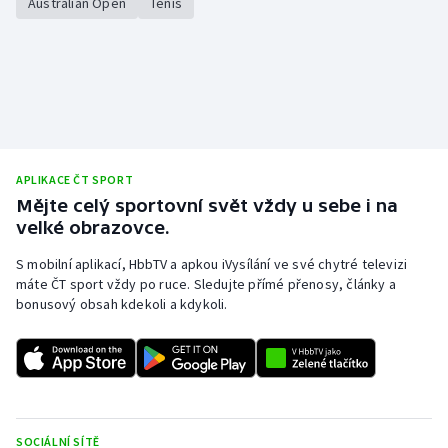
Australian Open
Tenis
Olympijské hry
Parasport
Plavání
Plážový volejbal
APLIKACE ČT SPORT
Mějte celý sportovní svět vždy u sebe i na
Ragby
velké obrazovce.
S mobilní aplikací, HbbTV a apkou iVysílání ve své chytré televizi
Rychlobruslení
máte ČT sport vždy po ruce. Sledujte přímé přenosy, články a
bonusový obsah kdekoli a kdykoli.
Rychlostní kanoistika
Short track
Sportovní střelba
SOCIÁLNÍ SÍTĚ