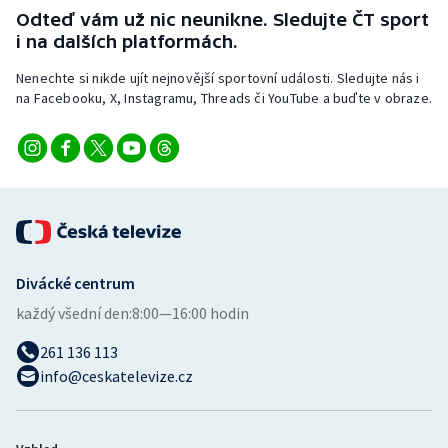
Stolní tenis
Odteď vám už nic neunikne. Sledujte ČT sport
i na dalších platformách.
Triatlon
Nenechte si nikde ujít nejnovější sportovní události. Sledujte nás i
na Facebooku, X, Instagramu, Threads či YouTube a buďte v obraze.
Veslování
Vodní slalom
Volejbal
Ostatní
Divácké centrum
každý všední den:
8:00—16:00 hodin
261 136 113
info@ceskatelevize.cz