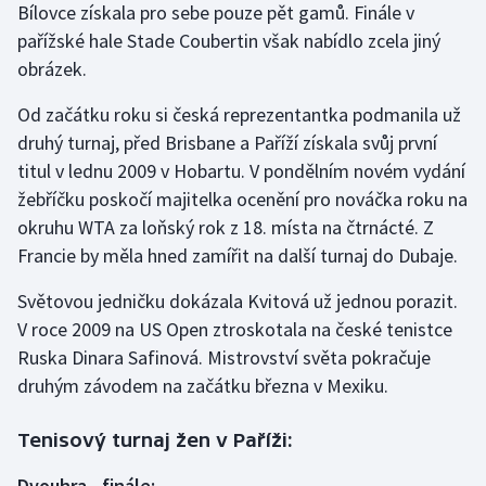
Bílovce získala pro sebe pouze pět gamů. Finále v
Olympijské hry
pařížské hale Stade Coubertin však nabídlo zcela jiný
obrázek.
Parasport
Od začátku roku si česká reprezentantka podmanila už
Plavání
druhý turnaj, před Brisbane a Paříží získala svůj první
titul v lednu 2009 v Hobartu. V pondělním novém vydání
Plážový volejbal
žebříčku poskočí majitelka ocenění pro nováčka roku na
okruhu WTA za loňský rok z 18. místa na čtrnácté. Z
Ragby
Francie by měla hned zamířit na další turnaj do Dubaje.
Rychlobruslení
Světovou jedničku dokázala Kvitová už jednou porazit.
V roce 2009 na US Open ztroskotala na české tenistce
Rychlostní kanoistika
Ruska Dinara Safinová. Mistrovství světa pokračuje
druhým závodem na začátku března v Mexiku.
Short track
Tenisový turnaj žen v Paříži:
Sportovní střelba
Dvouhra - finále: