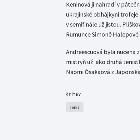
Keninová ji nahradí v páteč
ukrajinské obhájkyni trofeje
v semifinále už jistou. Plíš
Rumunce Simoně Halepové.
Andreescuová byla nucena z
mistryň už jako druhá tenist
Naomi Ósakaová z Japonska
ŠTÍTKY
Tenis