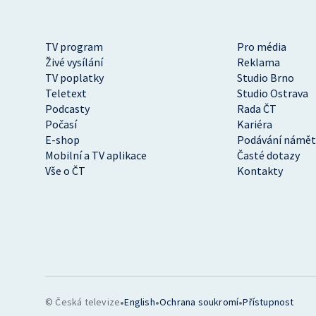
TV program
Pro média
Živé vysílání
Reklama
TV poplatky
Studio Brno
Teletext
Studio Ostrava
Podcasty
Rada ČT
Počasí
Kariéra
E-shop
Podávání námět
Mobilní a TV aplikace
Časté dotazy
Vše o ČT
Kontakty
•
•
•
© Česká televize
English
Ochrana soukromí
Přístupnost