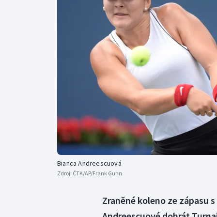
Curling
Dostihy
Florbal
Futsal
Golf
Gymnastika
Bianca Andreescuová
Zdroj:
ČTK/AP/Frank Gunn
Zraněné koleno ze zápasu s
Andreescuové dohrát Turnaj