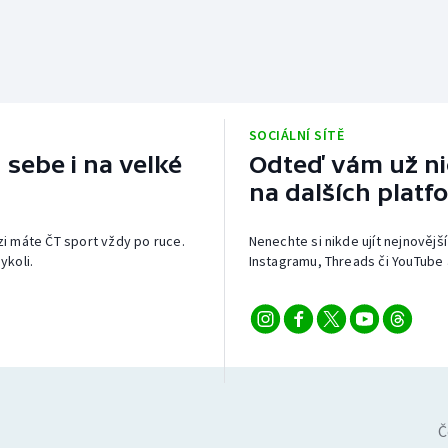
SOCIÁLNÍ SÍTĚ
 sebe i na velké
Odteď vám už nic
na dalších platf
izi máte ČT sport vždy po ruce.
Nenechte si nikde ujít nejnovější
ykoli.
Instagramu, Threads či YouTube 
Č