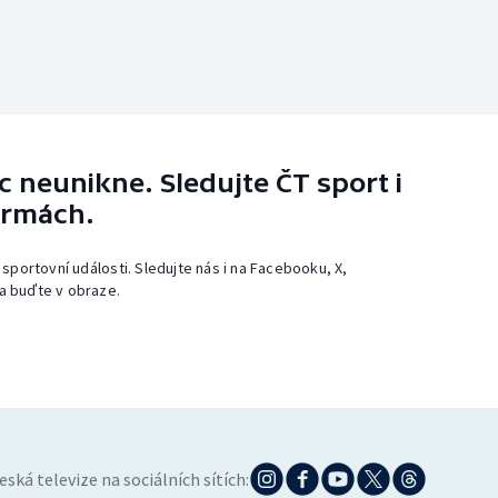
 neunikne. Sledujte ČT sport i
ormách.
 sportovní události. Sledujte nás i na Facebooku, X,
a buďte v obraze.
eská televize na sociálních sítích: