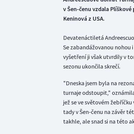
v Šen-čenu vzdala Plíškové
Keninová z USA.
Devatenáctiletá Andreescuo
Se zabandážovanou nohou i 
vyšetření ji však utvrdily v 
sezonu ukončila skrečí.
"Dneska jsem byla na rezona
turnaje odstoupit," oznámil
jež se ve světovém žebříčku
tady v Šen-čenu na závěr té
takhle, ale snad si na této 