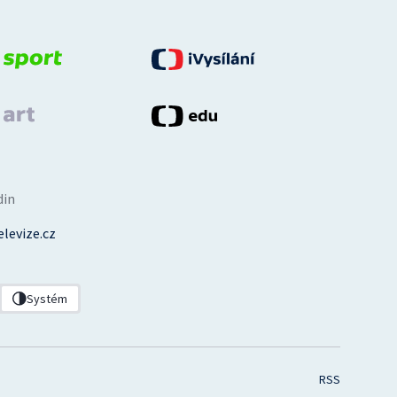
din
levize.cz
Systém
RSS