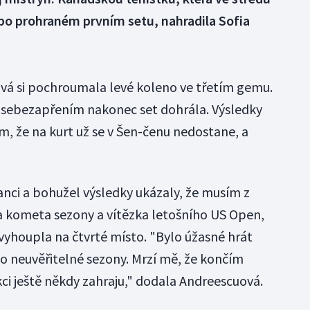
 po prohraném prvním setu, nahradila Sofia
vá si pochroumala levé koleno ve třetím gemu.
sebezapřením nakonec set dohrála. Výsledky
tom, že na kurt už se v Šen-čenu nedostane, a
nci a bohužel výsledky ukázaly, že musím z
a kometa sezony a vítězka letošního US Open,
 vyhoupla na čtvrté místo. "Bylo úžasné hrát
to neuvěřitelné sezony. Mrzí mě, že končím
akci ještě někdy zahraju," dodala Andreescuová.