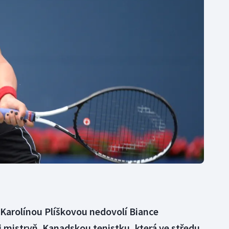
Moderní pětiboj
Triatlon
Motorsport
Veslování
Olympijské hry
Vodní slalom
Parasport
Volejbal
Plavání
Ostatní
Plážový volejbal
 Karolínou Plíškovou nedovolí Biance
 mistryň. Kanadskou tenistku, která ve středu