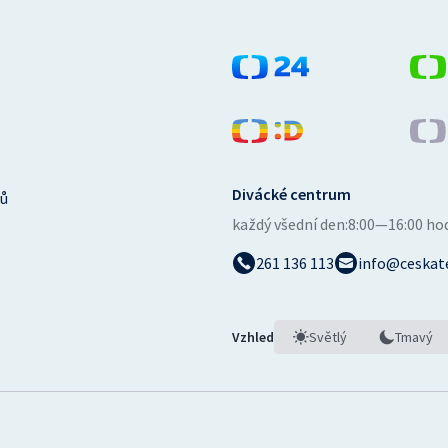
Divácké centrum
ů
každý všední den:
8:00—16:00 ho
261 136 113
info@ceskate
Vzhled
Světlý
Tmavý