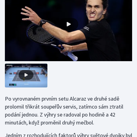
Gymnastika
Házená
Jezdectví
Judo
Krasobruslení
Lezení
Po vyrovnaném prvním setu Alcaraz ve druhé sadě
Lyže a snowboard
prolomil třikrát soupeřův servis, zatímco sám ztratil
podání jednou. Z výhry se radoval po hodině a 42
Moderní pětiboj
minutách, když proměnil druhý mečbol.
Motorsport
Jedním z rozhodujících faktorů výhry světové dvojky byl