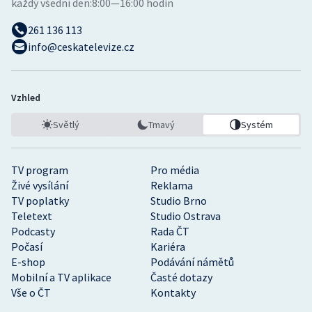
každý všední den:
8:00—16:00 hodin
261 136 113
info@ceskatelevize.cz
Vzhled
Světlý
Tmavý
Systém
TV program
Pro média
Živé vysílání
Reklama
TV poplatky
Studio Brno
Teletext
Studio Ostrava
Podcasty
Rada ČT
Počasí
Kariéra
E-shop
Podávání námětů
Mobilní a TV aplikace
Časté dotazy
Vše o ČT
Kontakty