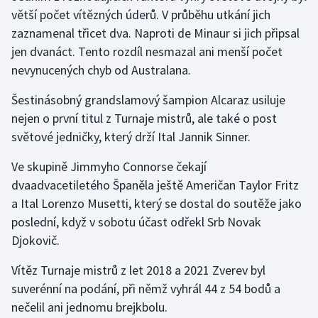
větší počet vítězných úderů. V průběhu utkání jich
Olympijské hry
zaznamenal třicet dva. Naproti de Minaur si jich připsal
jen dvanáct. Tento rozdíl nesmazal ani menší počet
Parasport
nevynucených chyb od Australana.
Plavání
Šestinásobný grandslamový šampion Alcaraz usiluje
nejen o první titul z Turnaje mistrů, ale také o post
Plážový volejbal
světové jedničky, který drží Ital Jannik Sinner.
Ragby
Ve skupině Jimmyho Connorse čekají
dvaadvacetiletého Španěla ještě Američan Taylor Fritz
Rychlobruslení
a Ital Lorenzo Musetti, který se dostal do soutěže jako
poslední, když v sobotu účast odřekl Srb Novak
Rychlostní kanoistika
Djokovič.
Short track
Vítěz Turnaje mistrů z let 2018 a 2021 Zverev byl
suverénní na podání, při němž vyhrál 44 z 54 bodů a
Sportovní střelba
nečelil ani jednomu brejkbolu.