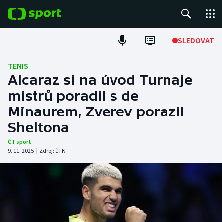
POPULÁRNÍ
SLEDOVAT
Fotbal
TENIS
Alcaraz si na úvod Turnaje
Hokej
mistrů poradil s de
Minaurem, Zverev porazil
Tenis
Sheltona
Atletika
ČT sport
9. 11. 2025
|
Zdroj:
ČTK
Cyklistika
DALŠÍ SPORTY
Americký fotbal
NEPŘEHLÉDNĚTE