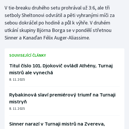
Stolní tenis
V tie-breaku druhého setu prohrával už 3:6, ale tři
setboly Sheltonovi odvrátil a pěti vyhranými míči za
Triatlon
sebou dokráčel po hodině a půl k výhře. V druhém
utkání skupiny Björna Borga se v pondělí střetnou
Veslování
Sinner a Kanaďan Félix Auger-Aliassime.
Vodní slalom
SOUVISEJÍCÍ ČLÁNKY
Volejbal
Titul číslo 101. Djokovič ovládl Athény, Turnaj
mistrů ale vynechá
Ostatní
8. 11. 2025
Rybakinová slaví premiérový triumf na Turnaji
mistryň
8. 11. 2025
Sinner narazí v Turnaji mistrů na Zvereva,