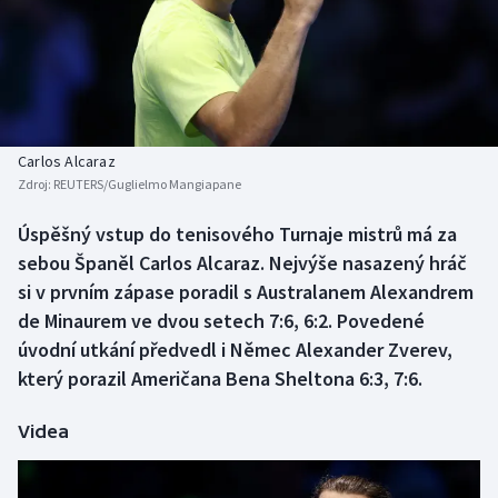
Baseball a softbal
Soutěže
Basketbal
Historické návraty
Biatlon
Aplikace ČT sport
Carlos Alcaraz
Boby a skeleton
AZ kvíz
Zdroj:
REUTERS/Guglielmo Mangiapane
Box
Úspěšný vstup do tenisového Turnaje mistrů má za
sebou Španěl Carlos Alcaraz. Nejvýše nasazený hráč
Curling
si v prvním zápase poradil s Australanem Alexandrem
de Minaurem ve dvou setech 7:6, 6:2. Povedené
Dostihy
úvodní utkání předvedl i Němec Alexander Zverev,
který porazil Američana Bena Sheltona 6:3, 7:6.
Florbal
Videa
Futsal
Golf