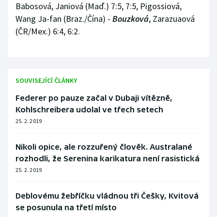
Babosová, Janiová (Maď.) 7:5, 7:5, Pigossiová,
Stolní tenis
Wang Ja-fan (Braz./Čína) -
Bouzková
, Zarazuaová
Triatlon
(ČR/Mex.) 6:4, 6:2.
Veslování
Vodní slalom
SOUVISEJÍCÍ ČLÁNKY
Federer po pauze začal v Dubaji vítězně,
Volejbal
Kohlschreibera udolal ve třech setech
25. 2. 2019
Ostatní
Nikoli opice, ale rozzuřený člověk. Australané
rozhodli, že Serenina karikatura není rasistická
25. 2. 2019
Deblovému žebříčku vládnou tři Češky, Kvitová
se posunula na třetí místo