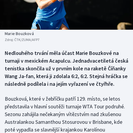
Baseball a softbal
Soutěže
Basketbal
Historické návraty
Biatlon
Aplikace ČT sport
Marie Bouzková
Zdroj:
ČTK/ZUMA/AFP7
Boby a skeleton
AZ kvíz
Nedlouhého trvání měla účast Marie Bouzkové na
turnaji v mexickém Acapulcu. Jednadvacetiletá česká
Box
tenistka skončila už v prvním kole na raketě Číňanky
Curling
Wang Ja-fan, která ji zdolala 6:2, 6:2. Stejná hráčka se
následně podílela i na jejím vyřazení ve čtyřhře.
Dostihy
Bouzková, které v žebříčku patří 129. místo, se letos
Florbal
představila v hlavní soutěži turnaje WTA Tour podruhé.
Sezonu zahájila nečekaným vítězstvím nad zkušenou
Futsal
Australankou Samanthou Stosurovou v Brisbane, kde
poté vypadla se slavnější krajankou Karolínou
Golf