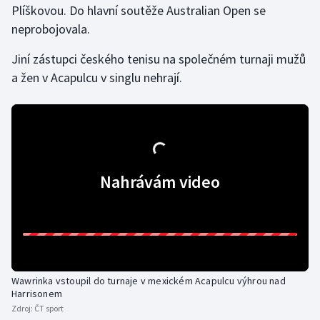
Plíškovou. Do hlavní soutěže Australian Open se
neprobojovala.
Gymnastika
Jiní zástupci českého tenisu na společném turnaji mužů
Házená
a žen v Acapulcu v singlu nehrají.
Jezdectví
Judo
Krasobruslení
Nahrávám video
Lezení
Lyže a snowboard
Moderní pětiboj
Wawrinka vstoupil do turnaje v mexickém Acapulcu výhrou nad
Harrisonem
Motorsport
Zdroj:
ČT sport