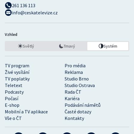
261 136 113
info@ceskatelevize.cz
Vzhled
Světlý
Tmavý
Systém
TV program
Pro média
Živé vysílání
Reklama
TV poplatky
Studio Brno
Teletext
Studio Ostrava
Podcasty
Rada ČT
Počasí
Kariéra
E-shop
Podávání námětů
Mobilní a TV aplikace
Časté dotazy
Vše o ČT
Kontakty