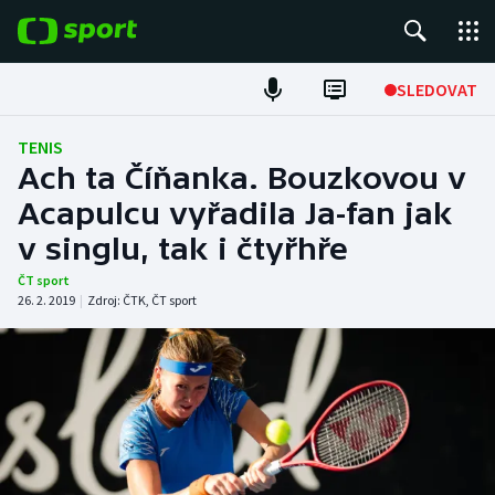
POPULÁRNÍ
SLEDOVAT
Fotbal
TENIS
Ach ta Číňanka. Bouzkovou v
Hokej
Acapulcu vyřadila Ja-fan jak
v singlu, tak i čtyřhře
Tenis
ČT sport
Atletika
26. 2. 2019
|
Zdroj:
ČTK
,
ČT sport
Cyklistika
DALŠÍ SPORTY
Americký fotbal
NEPŘEHLÉDNĚTE