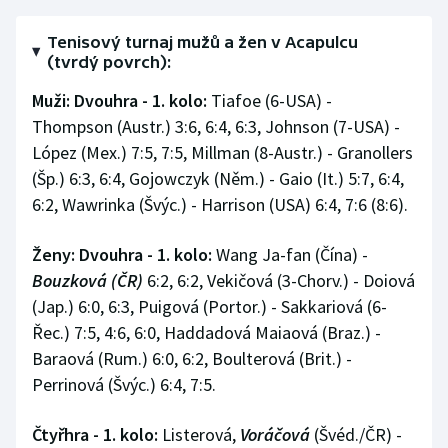
Olympijské hry
Tenisový turnaj mužů a žen v Acapulcu
(tvrdý povrch):
Parasport
Muži: Dvouhra - 1. kolo:
Tiafoe (6-USA) -
Thompson (Austr.) 3:6, 6:4, 6:3, Johnson (7-USA) -
Plavání
López (Mex.) 7:5, 7:5, Millman (8-Austr.) - Granollers
Plážový volejbal
(Šp.) 6:3, 6:4, Gojowczyk (Něm.) - Gaio (It.) 5:7, 6:4,
6:2, Wawrinka (Švýc.) - Harrison (USA) 6:4, 7:6 (8:6).
Ragby
Ženy: Dvouhra - 1. kolo:
Wang Ja-fan (Čína) -
Rychlobruslení
Bouzková (ČR)
6:2, 6:2, Vekičová (3-Chorv.) - Doiová
(Jap.) 6:0, 6:3, Puigová (Portor.) - Sakkariová (6-
Rychlostní kanoistika
Řec.) 7:5, 4:6, 6:0, Haddadová Maiaová (Braz.) -
Baraová (Rum.) 6:0, 6:2, Boulterová (Brit.) -
Short track
Perrinová (Švýc.) 6:4, 7:5.
Sportovní střelba
Čtyřhra - 1. kolo:
Listerová,
Voráčová
(Švéd./ČR) -