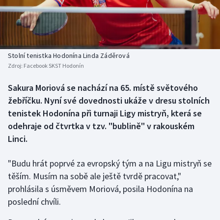
Baseball a softbal
Soutěže
Basketbal
Historické návraty
Biatlon
Aplikace ČT sport
Stolní tenistka Hodonína Linda Záděrová
Zdroj:
Facebook SKST Hodonín
Boby a skeleton
AZ kvíz
Sakura Moriová se nachází na 65. místě světového
žebříčku. Nyní své dovednosti ukáže v dresu stolních
Box
tenistek Hodonína při turnaji Ligy mistryň, která se
Curling
odehraje od čtvrtka v tzv. "bublině" v rakouském
Linci.
Dostihy
"Budu hrát poprvé za evropský tým a na Ligu mistryň se
Florbal
těším. Musím na sobě ale ještě tvrdě pracovat,"
prohlásila s úsměvem Moriová, posila Hodonína na
Futsal
poslední chvíli.
Golf