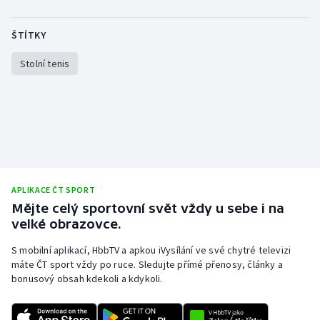
Olympijské hry
ŠTÍTKY
Parasport
Stolní tenis
Plavání
Plážový volejbal
Ragby
APLIKACE ČT SPORT
Rychlobruslení
Mějte celý sportovní svět vždy u sebe i na
velké obrazovce.
Rychlostní kanoistika
S mobilní aplikací, HbbTV a apkou iVysílání ve své chytré televizi
Short track
máte ČT sport vždy po ruce. Sledujte přímé přenosy, články a
bonusový obsah kdekoli a kdykoli.
Sportovní střelba