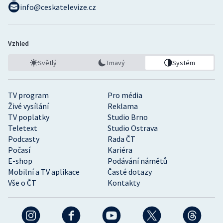
info@ceskatelevize.cz
Vzhled
Světlý
Tmavý
Systém
TV program
Pro média
Živé vysílání
Reklama
TV poplatky
Studio Brno
Teletext
Studio Ostrava
Podcasty
Rada ČT
Počasí
Kariéra
E-shop
Podávání námětů
Mobilní a TV aplikace
Časté dotazy
Vše o ČT
Kontakty