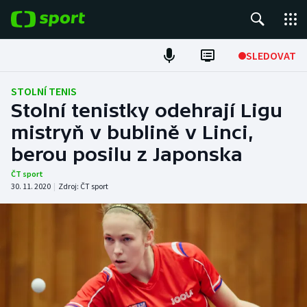
POPULÁRNÍ
SLEDOVAT
Fotbal
STOLNÍ TENIS
Stolní tenistky odehrají Ligu
Hokej
mistryň v bublině v Linci,
berou posilu z Japonska
Tenis
ČT sport
Atletika
30. 11. 2020
|
Zdroj:
ČT sport
Cyklistika
DALŠÍ SPORTY
Americký fotbal
NEPŘEHLÉDNĚTE