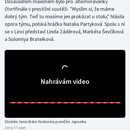
Dosavadním maximem bylo pro Jihomoravanky
čtvrtfinále v prestižní soutěži. "Myslím si, že máme
Gymnastika
dobrý tým. Teď to musíme jen prokázat u stolu," hlásila
opora týmu, polská hráčka Natalia Partyková. Spolu s ní
Házená
se v Linci představí Linda Záděrová, Markéta Ševčíková
a Solomiya Brateiková.
Jezdectví
Judo
Krasobruslení
Nahrávám video
Lezení
Lyže a snowboard
Moderní pětiboj
Stolním tenistkám Hodonína pomůže Japonka
Motorsport
Zdroj:
ČT sport