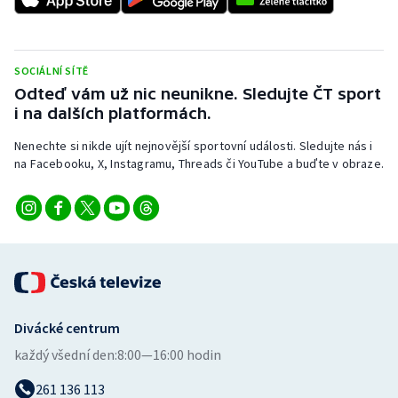
Stolní tenis
Triatlon
SOCIÁLNÍ SÍTĚ
Odteď vám už nic neunikne. Sledujte ČT sport
Veslování
i na dalších platformách.
Vodní slalom
Nenechte si nikde ujít nejnovější sportovní události. Sledujte nás i
na Facebooku, X, Instagramu, Threads či YouTube a buďte v obraze.
Volejbal
Ostatní
Divácké centrum
každý všední den:
8:00—16:00 hodin
261 136 113