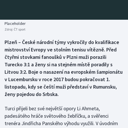
Baseball a softbal
Soutěže
Basketbal
Historické návraty
Placeholder
Zdroj:
ČT sport
Biatlon
Aplikace ČT sport
Plzeň – České národní týmy vykročily do kvalifikace
Boby a skeleton
AZ kvíz
mistrovství Evropy ve stolním tenisu vítězně. Před
čtyřmi stovkami fanoušků v Plzni muži porazili
Box
Turecko 3:1 a ženy si na stejném místě poradily s
Litvou 3:2. Boje o nasazení na evropském šampionátu
Curling
v Lucembursku v roce 2017 budou pokračovat 1.
listopadu, kdy se čeští muži představí v Rumunsku,
Dostihy
ženy pojedou do Srbska.
Florbal
Turci přijeli bez své největší opory Li Ahmeta,
Futsal
padesátého hráče světového žebříčku, a svěřenci
trenéra Jindřicha Panského výhodu využili. V úvodním
Golf