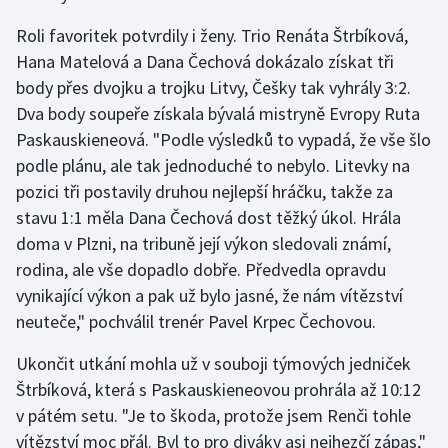
Olympijské hry
Roli favoritek potvrdily i ženy. Trio Renáta Štrbíková,
Hana Matelová a Dana Čechová dokázalo získat tři
Parasport
body přes dvojku a trojku Litvy, Češky tak vyhrály 3:2.
Dva body soupeře získala bývalá mistryně Evropy Ruta
Plavání
Paskauskieneová. "Podle výsledků to vypadá, že vše šlo
podle plánu, ale tak jednoduché to nebylo. Litevky na
Plážový volejbal
pozici tři postavily druhou nejlepší hráčku, takže za
stavu 1:1 měla Dana Čechová dost těžký úkol. Hrála
Ragby
doma v Plzni, na tribuně její výkon sledovali známí,
rodina, ale vše dopadlo dobře. Předvedla opravdu
Rychlobruslení
vynikající výkon a pak už bylo jasné, že nám vítězství
Rychlostní kanoistika
neuteče," pochválil trenér Pavel Krpec Čechovou.
Ukončit utkání mohla už v souboji týmových jedniček
Short track
Štrbíková, která s Paskauskieneovou prohrála až 10:12
v pátém setu. "Je to škoda, protože jsem Renči tohle
Sportovní střelba
vítězství moc přál. Byl to pro diváky asi nejhezčí zápas,"