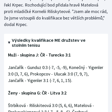
Stolní tenis
řekl Krpec. Rozhodující bod přidala hravě Matelová
proti mladičké Kornelii Riliskyteové. "Jsem ale moc rád,
Triatlon
že jsme vstoupili do kvalifikace bez větších problémů,"
dodal Krpec.
Veslování
Vodní slalom
Výsledky kvalifikace ME družstev ve
stolním tenisu
Volejbal
Muži - skupina J: ČR - Turecko 3:1
Ostatní
Jančařík - Gunduz 0:3 (-7, -5, -9), Konečný - Yigenler
3:0 (3, 7, 6), Prokopcov - Ulucak 3:0 (7, 9, 7),
Jančařík - Yigenler 3:1 (-7, 6, 1, 15).
Ženy - skupina G: ČR - Litva 3:2
Štrbíková - Riliskiteová 3:0 (5, 6, 6), Matelová -
Paskauskieneová 1:3 (-7, -5, 8, -6), Čechová -