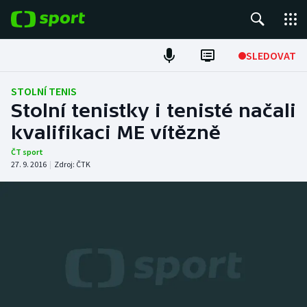
POPULÁRNÍ
SLEDOVAT
Fotbal
STOLNÍ TENIS
Stolní tenistky i tenisté načali
Hokej
kvalifikaci ME vítězně
Tenis
ČT sport
27. 9. 2016
|
Zdroj:
ČTK
Atletika
Cyklistika
DALŠÍ SPORTY
Americký fotbal
NEPŘEHLÉDNĚTE