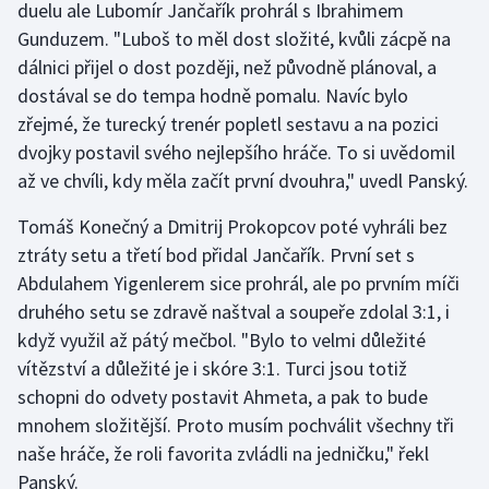
duelu ale Lubomír Jančařík prohrál s Ibrahimem
Gunduzem. "Luboš to měl dost složité, kvůli zácpě na
Gymnastika
dálnici přijel o dost později, než původně plánoval, a
dostával se do tempa hodně pomalu. Navíc bylo
Házená
zřejmé, že turecký trenér popletl sestavu a na pozici
dvojky postavil svého nejlepšího hráče. To si uvědomil
Jezdectví
až ve chvíli, kdy měla začít první dvouhra," uvedl Panský.
Judo
Tomáš Konečný a Dmitrij Prokopcov poté vyhráli bez
ztráty setu a třetí bod přidal Jančařík. První set s
Krasobruslení
Abdulahem Yigenlerem sice prohrál, ale po prvním míči
druhého setu se zdravě naštval a soupeře zdolal 3:1, i
Lezení
když využil až pátý mečbol. "Bylo to velmi důležité
Lyže a snowboard
vítězství a důležité je i skóre 3:1. Turci jsou totiž
schopni do odvety postavit Ahmeta, a pak to bude
Moderní pětiboj
mnohem složitější. Proto musím pochválit všechny tři
naše hráče, že roli favorita zvládli na jedničku," řekl
Motorsport
Panský.