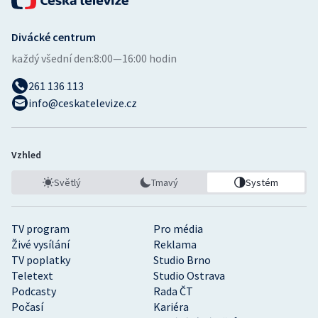
Divácké centrum
každý všední den:
8:00—16:00 hodin
261 136 113
info@ceskatelevize.cz
Vzhled
Světlý
Tmavý
Systém
TV program
Pro média
Živé vysílání
Reklama
TV poplatky
Studio Brno
Teletext
Studio Ostrava
Podcasty
Rada ČT
Počasí
Kariéra