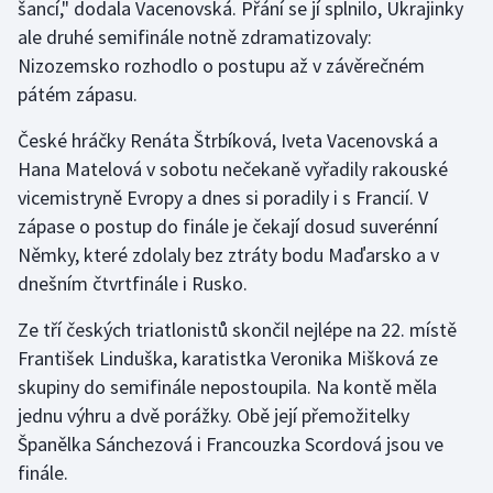
šancí," dodala Vacenovská. Přání se jí splnilo, Ukrajinky
Olympijské hry
ale druhé semifinále notně zdramatizovaly:
Nizozemsko rozhodlo o postupu až v závěrečném
Parasport
pátém zápasu.
České hráčky Renáta Štrbíková, Iveta Vacenovská a
Plavání
Hana Matelová v sobotu nečekaně vyřadily rakouské
Plážový volejbal
vicemistryně Evropy a dnes si poradily i s Francií. V
zápase o postup do finále je čekají dosud suverénní
Ragby
Němky, které zdolaly bez ztráty bodu Maďarsko a v
dnešním čtvrtfinále i Rusko.
Rychlobruslení
Ze tří českých triatlonistů skončil nejlépe na 22. místě
Rychlostní kanoistika
František Linduška, karatistka Veronika Mišková ze
skupiny do semifinále nepostoupila. Na kontě měla
Short track
jednu výhru a dvě porážky. Obě její přemožitelky
Španělka Sánchezová i Francouzka Scordová jsou ve
Sportovní střelba
finále.