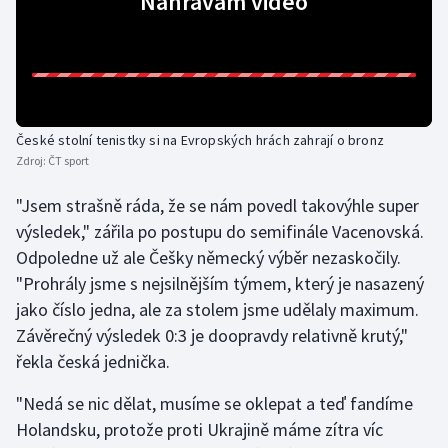
Nahrávám video
Gymnastika
Házená
České stolní tenistky si na Evropských hrách zahrají o bronz
Jezdectví
Zdroj:
ČT sport
Judo
"Jsem strašně ráda, že se nám povedl takovýhle super
výsledek," zářila po postupu do semifinále Vacenovská.
Krasobruslení
Odpoledne už ale Češky německý výběr nezaskočily.
"Prohrály jsme s nejsilnějším týmem, který je nasazený
Lezení
jako číslo jedna, ale za stolem jsme udělaly maximum.
Závěrečný výsledek 0:3 je doopravdy relativně krutý,"
Lyže a snowboard
řekla česká jednička.
Moderní pětiboj
"Nedá se nic dělat, musíme se oklepat a teď fandíme
Holandsku, protože proti Ukrajině máme zítra víc
Motorsport