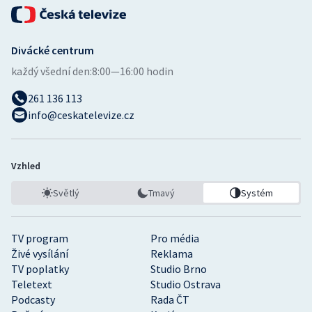
Divácké centrum
každý všední den:
8:00—16:00 hodin
261 136 113
info@ceskatelevize.cz
Vzhled
Světlý
Tmavý
Systém
TV program
Pro média
Živé vysílání
Reklama
TV poplatky
Studio Brno
Teletext
Studio Ostrava
Podcasty
Rada ČT