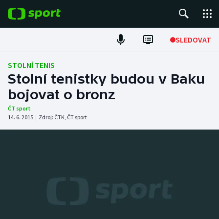
POPULÁRNÍ
SLEDOVAT
Fotbal
STOLNÍ TENIS
Stolní tenistky budou v Baku
Hokej
bojovat o bronz
Tenis
ČT sport
14. 6. 2015
|
Zdroj:
ČTK
,
ČT sport
Atletika
Cyklistika
DALŠÍ SPORTY
Americký fotbal
NEPŘEHLÉDNĚTE