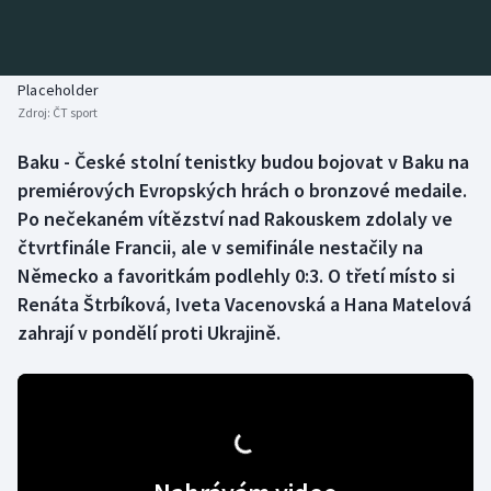
Baseball a softbal
Soutěže
Basketbal
Historické návraty
Placeholder
Zdroj:
ČT sport
Biatlon
Aplikace ČT sport
Baku - České stolní tenistky budou bojovat v Baku na
Boby a skeleton
AZ kvíz
premiérových Evropských hrách o bronzové medaile.
Po nečekaném vítězství nad Rakouskem zdolaly ve
Box
čtvrtfinále Francii, ale v semifinále nestačily na
Německo a favoritkám podlehly 0:3. O třetí místo si
Curling
Renáta Štrbíková, Iveta Vacenovská a Hana Matelová
zahrají v pondělí proti Ukrajině.
Dostihy
Florbal
Futsal
Golf