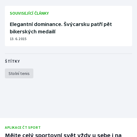
Stolní tenis
SOUVISEJÍCÍ ČLÁNKY
Triatlon
Elegantní dominance. Švýcarsku patří pět
bikerských medailí
Veslování
13. 6. 2015
Vodní slalom
ŠTÍTKY
Volejbal
Stolní tenis
Ostatní
APLIKACE ČT SPORT
Mějte celý sportovní svět vždy u sebe i na