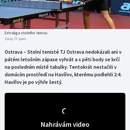
Baseball a softbal
Soutěže
Basketbal
Historické návraty
Biatlon
Aplikace ČT sport
Extraliga stolního tenisu
Zdroj:
ČT sport
Boby a skeleton
AZ kvíz
Ostrava – Stolní tenisté TJ Ostrava nedokázali ani v
pátém letošním zápase vyhrát a s pěti body se krčí
Box
na posledním místě tabulky. Tentokrát nestačili v
Curling
domácím prostředí na Havířov, kterému podlehli 2:4.
Havířov je po výhře šestý.
Dostihy
Florbal
Futsal
Nahrávám video
Golf