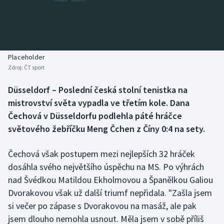
Baseball a softbal
Soutěže
Basketbal
Historické návraty
Biatlon
Aplikace ČT sport
Placeholder
Zdroj:
ČT sport
Boby a skeleton
AZ kvíz
Düsseldorf – Poslední česká stolní tenistka na
mistrovství světa vypadla ve třetím kole. Dana
Box
Čechová v Düsseldorfu podlehla páté hráčce
Curling
světového žebříčku Meng Čchen z Číny 0:4 na sety.
Dostihy
Čechová však postupem mezi nejlepších 32 hráček
dosáhla svého největšího úspěchu na MS. Po výhrách
Florbal
nad Švédkou Matildou Ekholmovou a Španělkou Galiou
Dvorakovou však už další triumf nepřidala. "Zašla jsem
Futsal
si večer po zápase s Dvorakovou na masáž, ale pak
jsem dlouho nemohla usnout. Měla jsem v sobě příliš
Golf