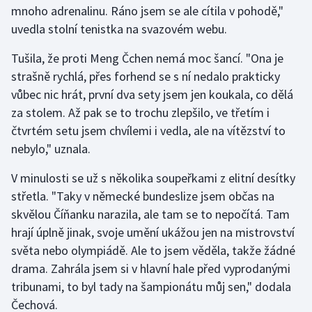
mnoho adrenalinu. Ráno jsem se ale cítila v pohodě,"
uvedla stolní tenistka na svazovém webu.
Gymnastika
Tušila, že proti Meng Čchen nemá moc šancí. "Ona je
Házená
strašně rychlá, přes forhend se s ní nedalo prakticky
vůbec nic hrát, první dva sety jsem jen koukala, co dělá
Jezdectví
za stolem. Až pak se to trochu zlepšilo, ve třetím i
čtvrtém setu jsem chvílemi i vedla, ale na vítězství to
Judo
nebylo," uznala.
Krasobruslení
V minulosti se už s několika soupeřkami z elitní desítky
střetla. "Taky v německé bundeslize jsem občas na
Lezení
skvělou Číňanku narazila, ale tam se to nepočítá. Tam
hrají úplně jinak, svoje umění ukážou jen na mistrovství
Lyže a snowboard
světa nebo olympiádě. Ale to jsem věděla, takže žádné
Moderní pětiboj
drama. Zahrála jsem si v hlavní hale před vyprodanými
tribunami, to byl tady na šampionátu můj sen," dodala
Motorsport
Čechová.