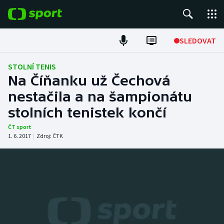
POPULÁRNÍ
SLEDOVAT
Fotbal
STOLNÍ TENIS
Na Číňanku už Čechová
Hokej
nestačila a na šampionátu
stolních tenistek končí
Tenis
ČT sport
Atletika
1. 6. 2017
|
Zdroj:
ČTK
Cyklistika
DALŠÍ SPORTY
Americký fotbal
NEPŘEHLÉDNĚTE