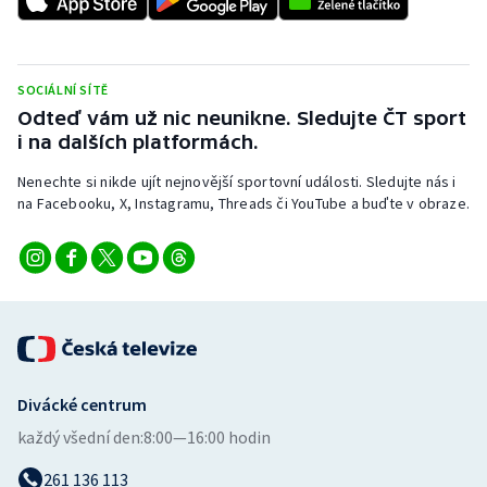
Stolní tenis
Triatlon
SOCIÁLNÍ SÍTĚ
Odteď vám už nic neunikne. Sledujte ČT sport
Veslování
i na dalších platformách.
Vodní slalom
Nenechte si nikde ujít nejnovější sportovní události. Sledujte nás i
na Facebooku, X, Instagramu, Threads či YouTube a buďte v obraze.
Volejbal
Ostatní
Divácké centrum
každý všední den:
8:00—16:00 hodin
261 136 113