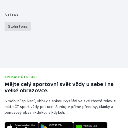
Olympijské hry
ŠTÍTKY
Parasport
Stolní tenis
Plavání
Plážový volejbal
Ragby
Rychlobruslení
APLIKACE ČT SPORT
Mějte celý sportovní svět vždy u sebe i na
velké obrazovce.
Rychlostní kanoistika
S mobilní aplikací, HbbTV a apkou iVysílání ve své chytré televizi
Short track
máte ČT sport vždy po ruce. Sledujte přímé přenosy, články a
bonusový obsah kdekoli a kdykoli.
Sportovní střelba