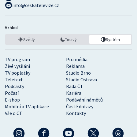
info@ceskatelevize.cz
Vzhled
Světlý
Tmavý
Systém
TV program
Pro média
Živé vysílání
Reklama
TV poplatky
Studio Brno
Teletext
Studio Ostrava
Podcasty
Rada ČT
Počasí
Kariéra
E-shop
Podávání námětů
Mobilní a TV aplikace
Časté dotazy
Vše o ČT
Kontakty