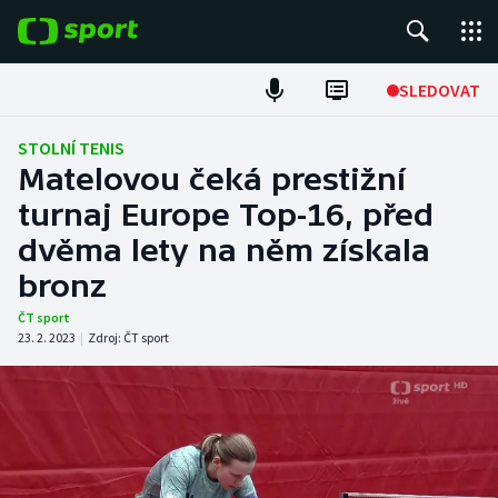
POPULÁRNÍ
SLEDOVAT
Fotbal
STOLNÍ TENIS
Matelovou čeká prestižní
Hokej
turnaj Europe Top-16, před
dvěma lety na něm získala
Tenis
bronz
Atletika
ČT sport
23. 2. 2023
|
Zdroj:
ČT sport
Cyklistika
DALŠÍ SPORTY
Americký fotbal
NEPŘEHLÉDNĚTE