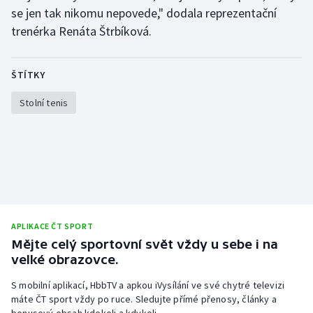
se jen tak nikomu nepovede," dodala reprezentační
Olympijské hry
trenérka Renáta Štrbíková.
Parasport
ŠTÍTKY
Plavání
Stolní tenis
Plážový volejbal
Ragby
Rychlobruslení
Rychlostní kanoistika
APLIKACE ČT SPORT
Mějte celý sportovní svět vždy u sebe i na
Short track
velké obrazovce.
S mobilní aplikací, HbbTV a apkou iVysílání ve své chytré televizi
Sportovní střelba
máte ČT sport vždy po ruce. Sledujte přímé přenosy, články a