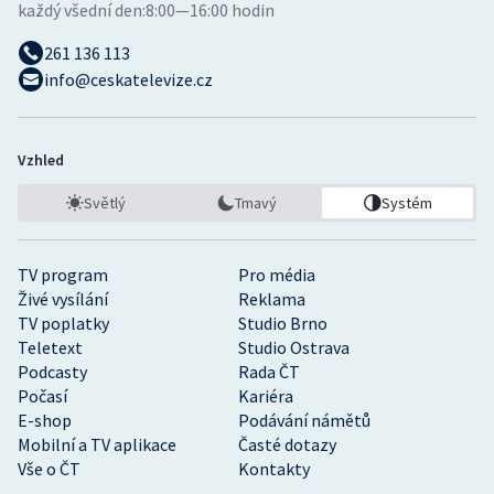
každý všední den:
8:00—16:00 hodin
261 136 113
info@ceskatelevize.cz
Vzhled
Světlý
Tmavý
Systém
TV program
Pro média
Živé vysílání
Reklama
TV poplatky
Studio Brno
Teletext
Studio Ostrava
Podcasty
Rada ČT
Počasí
Kariéra
E-shop
Podávání námětů
Mobilní a TV aplikace
Časté dotazy
Vše o ČT
Kontakty