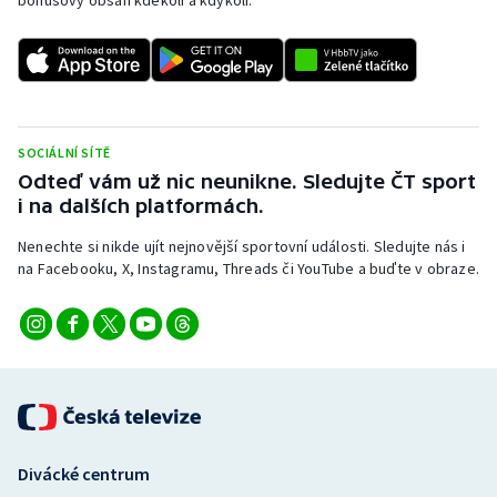
bonusový obsah kdekoli a kdykoli.
Stolní tenis
Triatlon
Veslování
SOCIÁLNÍ SÍTĚ
Vodní slalom
Odteď vám už nic neunikne. Sledujte ČT sport
i na dalších platformách.
Volejbal
Nenechte si nikde ujít nejnovější sportovní události. Sledujte nás i
na Facebooku, X, Instagramu, Threads či YouTube a buďte v obraze.
Ostatní
Divácké centrum