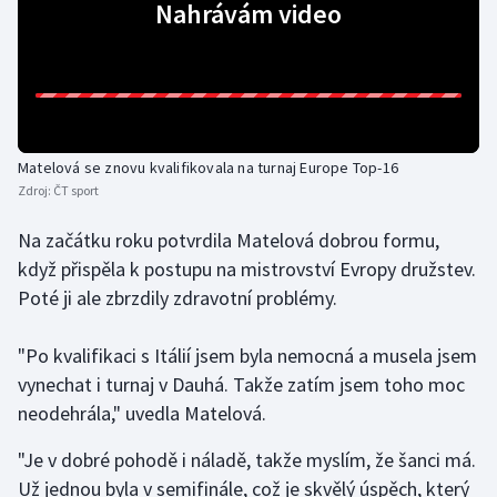
Nahrávám video
Gymnastika
Házená
Jezdectví
Matelová se znovu kvalifikovala na turnaj Europe Top-16
Zdroj:
ČT sport
Judo
Na začátku roku potvrdila Matelová dobrou formu,
Krasobruslení
když přispěla k postupu na mistrovství Evropy družstev.
Poté ji ale zbrzdily zdravotní problémy.
Lezení
"Po kvalifikaci s Itálií jsem byla nemocná a musela jsem
Lyže a snowboard
vynechat i turnaj v Dauhá. Takže zatím jsem toho moc
neodehrála," uvedla Matelová.
Moderní pětiboj
"Je v dobré pohodě i náladě, takže myslím, že šanci má.
Motorsport
Už jednou byla v semifinále, což je skvělý úspěch, který