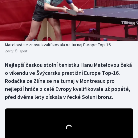
Baseball a softbal
Soutěže
Basketbal
Historické návraty
Biatlon
Aplikace ČT sport
Matelová se znovu kvalifikovala na turnaj Europe Top-16
Boby a skeleton
AZ kvíz
Zdroj:
ČT sport
Box
Nejlepší českou stolní tenistku Hanu Matelovou čeká
o víkendu ve Švýcarsku prestižní Europe Top-16.
Curling
Rodačka ze Zlína se na turnaj v Montreaux pro
nejlepší hráče z celé Evropy kvalifikovala už popáté,
Dostihy
před dvěma lety získala v řecké Soluni bronz.
Florbal
Futsal
Golf