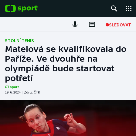
POPULÁRNÍ
SLEDOVAT
Fotbal
STOLNÍ TENIS
Matelová se kvalifikovala do
Hokej
Paříže. Ve dvouhře na
olympiádě bude startovat
Tenis
potřetí
Atletika
ČT sport
19. 6. 2024
|
Zdroj:
ČTK
Cyklistika
DALŠÍ SPORTY
Americký fotbal
NEPŘEHLÉDNĚTE