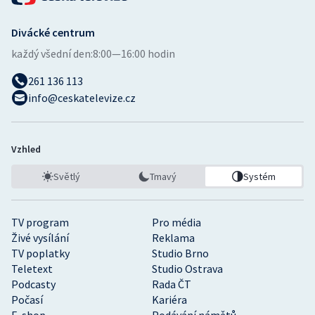
Divácké centrum
každý všední den:
8:00—16:00 hodin
261 136 113
info@ceskatelevize.cz
Vzhled
Světlý
Tmavý
Systém
TV program
Pro média
Živé vysílání
Reklama
TV poplatky
Studio Brno
Teletext
Studio Ostrava
Podcasty
Rada ČT
Počasí
Kariéra