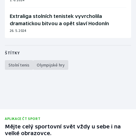
Stolní tenis
Extraliga stolních tenistek vyvrcholila
Triatlon
dramatickou bitvou a opět slaví Hodonín
26. 5. 2024
Veslování
Vodní slalom
ŠTÍTKY
Volejbal
Stolní tenis
Olympijské hry
Ostatní
APLIKACE ČT SPORT
Mějte celý sportovní svět vždy u sebe i na
velké obrazovce.