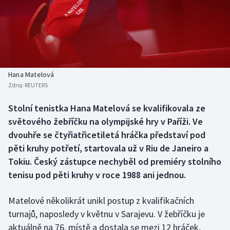
Baseball a softbal
Soutěže
Basketbal
Historické návraty
Biatlon
Aplikace ČT sport
Hana Matelová
Boby a skeleton
AZ kvíz
Zdroj:
REUTERS
Box
Stolní tenistka Hana Matelová se kvalifikovala ze
světového žebříčku na olympijské hry v Paříži. Ve
Curling
dvouhře se čtyřiatřicetiletá hráčka představí pod
pěti kruhy potřetí, startovala už v Riu de Janeiro a
Dostihy
Tokiu. Český zástupce nechyběl od premiéry stolního
tenisu pod pěti kruhy v roce 1988 ani jednou.
Florbal
Matelové několikrát unikl postup z kvalifikačních
Futsal
turnajů, naposledy v květnu v Sarajevu. V žebříčku je
aktuálně na 76. místě a dostala se mezi 12 hráček,
Golf