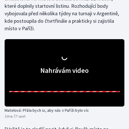
které doplnily startovní listinu. Rozhodující body
vybojovala před několika týdny na turnaji v Argentině,
Gymnastika
kde postoupila do čtvrtfinále a prakticky si zajistila
Házená
místo v Paříži.
Jezdectví
Judo
Krasobruslení
Nahrávám video
Lezení
Lyže a snowboard
Moderní pětiboj
Matelová: Přála bych si, aby nás v Paříži bylo víc
Zdroj:
ČT sport
Motorsport