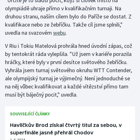
"Určitě je to sladší pocit, když si člověk místo na
olympiádě uhraje přímo v kvalifikačním turnaji. Na
Olympijské hry
druhou stranu, naším cílem bylo do Paříže se dostat. Z
kvalifikace nebo ze žebříčku. Takže cíl jsme splnili,"
Parasport
uvedla na svazovém
webu
.
Plavání
V Riu i Tokiu Matelová prohrála hned úvodní zápas, což
by tentokrát ráda vylepšila. "Už jsem v kariéře porazila
Plážový volejbal
hráčky, které byly v první desítce světového žebříčku.
Ragby
Vyhrála jsem turnaj světového okruhu WTT Contender,
ale olympijský turnaj je výjimečný. Není jednoduché se
Rychlobruslení
na něj vůbec kvalifikovat a každé vítězství přímo tam
musí být báječný pocit," uvedla.
Rychlostní kanoistika
SOUVISEJÍCÍ ČLÁNKY
Short track
Havlíčkův Brod získal čtvrtý titul za sebou, v
Sportovní střelba
superfinále jasně přehrál Chodov
1. 6. 2024