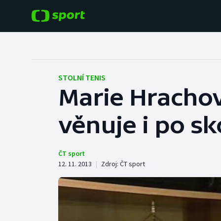
POPULÁRNÍ
DALŠÍ SPORTY
Fotbal
Americký fotbal
STOLNÍ TENIS
Marie Hrachov
Hokej
Baseball a softbal
věnuje i po sk
Tenis
Basketbal
Atletika
Biatlon
ČT sport
12. 11. 2013
|
Zdroj:
ČT sport
Cyklistika
Boby a skeleton
Box