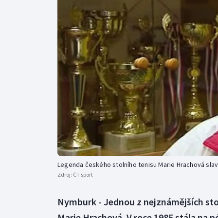
Curling
Dostihy
Florbal
Futsal
Golf
Gymnastika
Legenda českého stolního tenisu Marie Hrachová slav
Zdroj:
ČT sport
Nymburk - Jednou z nejznámějších stol
Marie Hrachová. V roce 1985 stála na p