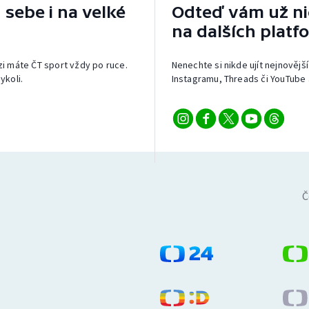
 sebe i na velké
Odteď vám už nic
na dalších platf
izi máte ČT sport vždy po ruce.
Nenechte si nikde ujít nejnovější
ykoli.
Instagramu, Threads či YouTube 
Č