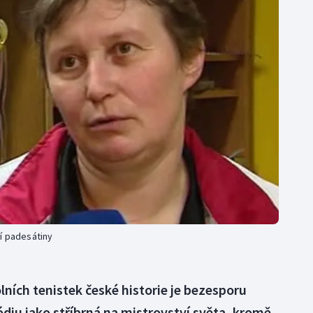
Moderní pětiboj
Triatlon
Motorsport
Veslování
Olympijské hry
Vodní slalom
Parasport
Volejbal
Plavání
Ostatní
Plážový volejbal
í padesátiny
ních tenistek české historie je bezesporu
ódiu jako stříbrná na mistrovství světa, kromě