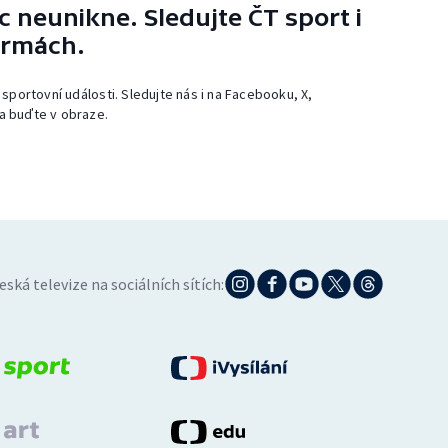
 neunikne. Sledujte ČT sport i
ormách.
 sportovní události. Sledujte nás i na Facebooku, X,
a buďte v obraze.
eská televize na sociálních sítích: