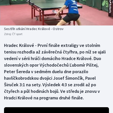
Baseball a softbal
Soutěže
Basketbal
Historické návraty
Biatlon
Aplikace ČT sport
Sestřih utkání Hradec Králové - Ostrov
Zdroj:
ČT sport
Boby a skeleton
AZ kvíz
Hradec Králové - První finále extraligy ve stolním
tenisu rozhodla až závěrečná čtyřhra, po níž se ujali
Box
vedení v sérii hráči domácího Hradce Králové. Duo
Curling
slovenských opor Východočechů Ľubomír Pištej,
Peter Šereda v sedmém duelu dne porazilo
Dostihy
havlíčkobrodskou dvojici Josef Šimončík, Pavel
Širuček 3:1 na sety. Výsledek 4:3 se zrodil až po
Florbal
čtyřech a půl hodinách bojů. Ve středu je znovu v
Hradci Králové na programu druhé finále.
Futsal
Golf