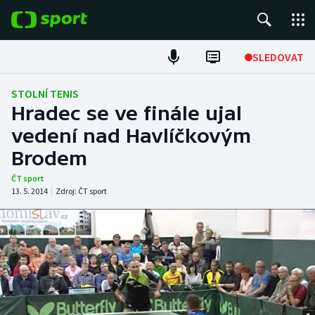
POPULÁRNÍ
SLEDOVAT
Fotbal
STOLNÍ TENIS
Hradec se ve finále ujal
Hokej
vedení nad Havlíčkovým
Brodem
Tenis
ČT sport
Atletika
13. 5. 2014
|
Zdroj:
ČT sport
Cyklistika
DALŠÍ SPORTY
Americký fotbal
NEPŘEHLÉDNĚTE