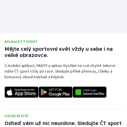
Stolní tenis
Triatlon
Veslování
APLIKACE ČT SPORT
Vodní slalom
Mějte celý sportovní svět vždy u sebe i na
velké obrazovce.
Volejbal
S mobilní aplikací, HbbTV a apkou iVysílání ve své chytré televizi
máte ČT sport vždy po ruce. Sledujte přímé přenosy, články a
Ostatní
bonusový obsah kdekoli a kdykoli.
SOCIÁLNÍ SÍTĚ
Odteď vám už nic neunikne. Sledujte ČT sport