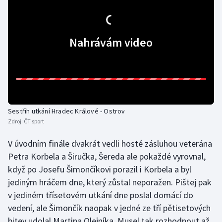
Gymnastika
Nahrávám video
Házená
Jezdectví
Judo
Sestřih utkání Hradec Králové - Ostrov
Krasobruslení
Zdroj:
ČT sport
Lezení
V úvodním finále dvakrát vedli hosté zásluhou veterána
Petra Korbela a Širučka, Šereda ale pokaždé vyrovnal,
Lyže a snowboard
když po Josefu Šimončíkovi porazil i Korbela a byl
jediným hráčem dne, který zůstal neporažen. Pištej pak
Moderní pětiboj
v jediném třísetovém utkání dne poslal domácí do
vedení, ale Šimončík naopak v jedné ze tří pětisetových
Motorsport
bitev udolal Martina Olejníka. Musel tak rozhodnout až