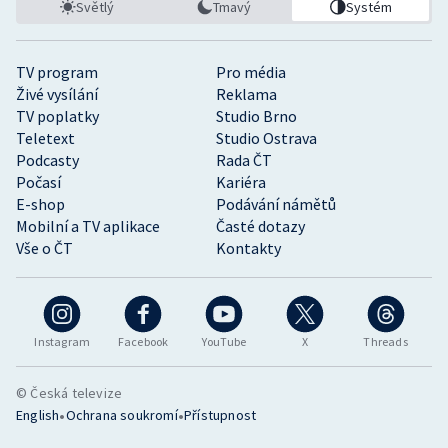
Světlý
Tmavý
Systém
TV program
Pro média
Živé vysílání
Reklama
TV poplatky
Studio Brno
Teletext
Studio Ostrava
Podcasty
Rada ČT
Počasí
Kariéra
E-shop
Podávání námětů
Mobilní a TV aplikace
Časté dotazy
Vše o ČT
Kontakty
Instagram
Facebook
YouTube
X
Threads
© Česká televize
•
•
English
Ochrana soukromí
Přístupnost