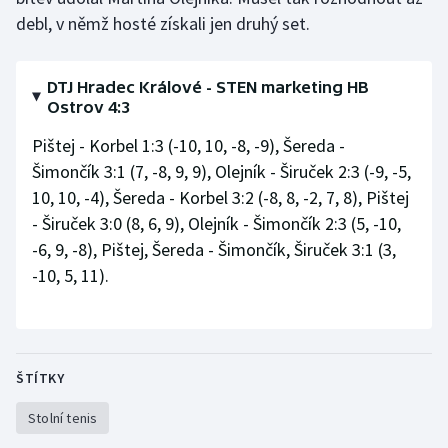
debl, v němž hosté získali jen druhý set.
Olympijské hry
Parasport
DTJ Hradec Králové - STEN marketing HB
Ostrov 4:3
Plavání
Pištej - Korbel 1:3 (-10, 10, -8, -9), Šereda -
Šimončík 3:1 (7, -8, 9, 9), Olejník - Širuček 2:3 (-9, -5,
Plážový volejbal
10, 10, -4), Šereda - Korbel 3:2 (-8, 8, -2, 7, 8), Pištej
- Širuček 3:0 (8, 6, 9), Olejník - Šimončík 2:3 (5, -10,
Ragby
-6, 9, -8), Pištej, Šereda - Šimončík, Širuček 3:1 (3,
Rychlobruslení
-10, 5, 11).
Rychlostní kanoistika
Short track
ŠTÍTKY
Sportovní střelba
Stolní tenis