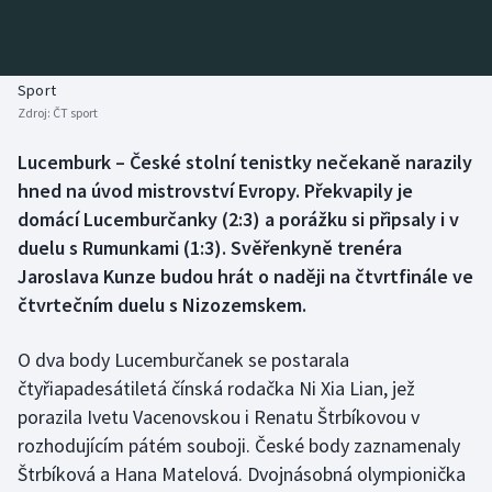
Baseball a softbal
Soutěže
Basketbal
Historické návraty
Sport
Zdroj:
ČT sport
Biatlon
Aplikace ČT sport
Lucemburk – České stolní tenistky nečekaně narazily
Boby a skeleton
AZ kvíz
hned na úvod mistrovství Evropy. Překvapily je
domácí Lucemburčanky (2:3) a porážku si připsaly i v
Box
duelu s Rumunkami (1:3). Svěřenkyně trenéra
Jaroslava Kunze budou hrát o naději na čtvrtfinále ve
Curling
čtvrtečním duelu s Nizozemskem.
Dostihy
O dva body Lucemburčanek se postarala
Florbal
čtyřiapadesátiletá čínská rodačka Ni Xia Lian, jež
porazila Ivetu Vacenovskou i Renatu Štrbíkovou v
Futsal
rozhodujícím pátém souboji. České body zaznamenaly
Štrbíková a Hana Matelová. Dvojnásobná olympionička
Golf