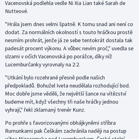
Vacenovská podlehla vedle Ni Xia Lian také Sarah de
Nutteové.
Gymnastika
"Hrála jsem dnes velmi špatně. K tomu snad ani není co
Házená
dodat. Za normálních okolností s touto hráčkou prostě
nesmím prohrát, jenže já ze sebe tentokrát dostala tak
Jezdectví
padesát procent výkonu. A vůbec nevím proč," uvedla se
slzami v očích Vacenovská po porážce, díky níž
Judo
Lucemburčanky vyrovnaly na 2:2.
Krasobruslení
"Utkání bylo rozehrané přesně podle našich
předpokladů. Bohužel Iveta neudělala rozhodující bod.
Lezení
Moc dobře jsme věděli, že největší šance na vítězství
budeme mít, když všechny tři naše hráčky jednou
Lyže a snowboard
vyhrají," řekl zklamaný trenér Kunz.
Moderní pětiboj
Po prohře s favorizovanými obhájkyněmi stříbra
Rumunkami pak Češkám zachránila naději na postup
Motorsport
výhra Nizozemska nad Lucemburskem. České stolní