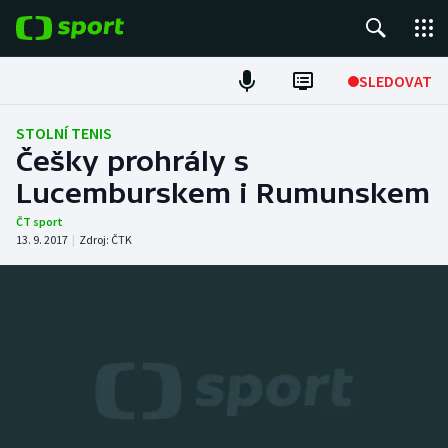
POPULÁRNÍ
SLEDOVAT
Fotbal
STOLNÍ TENIS
Češky prohrály s
Hokej
Lucemburskem i Rumunskem
Tenis
ČT sport
13. 9. 2017
|
Zdroj:
ČTK
Atletika
Cyklistika
DALŠÍ SPORTY
Americký fotbal
NEPŘEHLÉDNĚTE