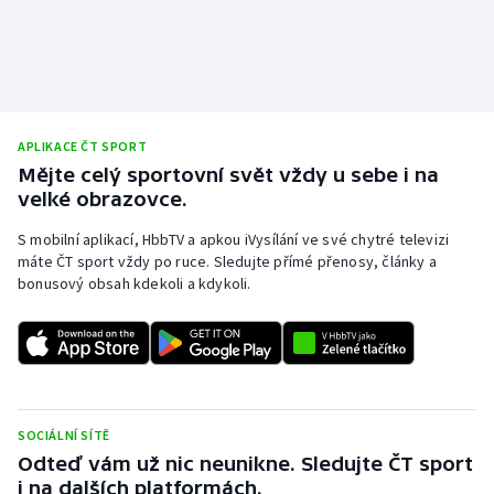
Stolní tenis
Triatlon
Veslování
APLIKACE ČT SPORT
Mějte celý sportovní svět vždy u sebe i na
Vodní slalom
velké obrazovce.
Volejbal
S mobilní aplikací, HbbTV a apkou iVysílání ve své chytré televizi
máte ČT sport vždy po ruce. Sledujte přímé přenosy, články a
Ostatní
bonusový obsah kdekoli a kdykoli.
SOCIÁLNÍ SÍTĚ
Odteď vám už nic neunikne. Sledujte ČT sport
i na dalších platformách.