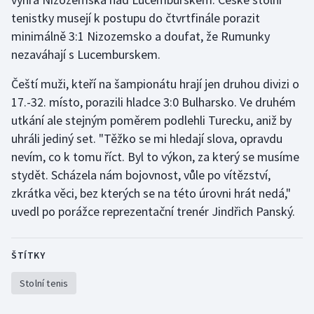
tenistky musejí k postupu do čtvrtfinále porazit
Olympijské hry
minimálně 3:1 Nizozemsko a doufat, že Rumunky
nezaváhají s Lucemburskem.
Parasport
Čeští muži, kteří na šampionátu hrají jen druhou divizi o
Plavání
17.-32. místo, porazili hladce 3:0 Bulharsko. Ve druhém
utkání ale stejným poměrem podlehli Turecku, aniž by
Plážový volejbal
uhráli jediný set. "Těžko se mi hledají slova, opravdu
nevím, co k tomu říct. Byl to výkon, za který se musíme
Ragby
stydět. Scházela nám bojovnost, vůle po vítězství,
Rychlobruslení
zkrátka věci, bez kterých se na této úrovni hrát nedá,"
uvedl po porážce reprezentační trenér Jindřich Panský.
Rychlostní kanoistika
ŠTÍTKY
Short track
Stolní tenis
Sportovní střelba