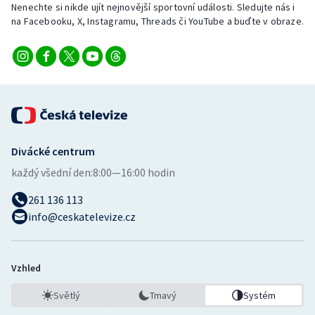
Nenechte si nikde ujít nejnovější sportovní události. Sledujte nás i
Stolní tenis
na Facebooku, X, Instagramu, Threads či YouTube a buďte v obraze.
Triatlon
Veslování
Vodní slalom
Volejbal
Divácké centrum
každý všední den:
8:00—16:00 hodin
Ostatní
261 136 113
info@ceskatelevize.cz
Vzhled
Světlý
Tmavý
Systém