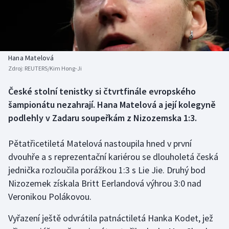
Baseball a softbal
Soutěže
Basketbal
Historické návraty
Biatlon
Aplikace ČT sport
Hana Matelová
Zdroj:
REUTERS/Kim Hong-Ji
Boby a skeleton
AZ kvíz
České stolní tenistky si čtvrtfinále evropského
šampionátu nezahrají. Hana Matelová a její kolegyně
Box
podlehly v Zadaru soupeřkám z Nizozemska 1:3.
Curling
Pětatřicetiletá Matelová nastoupila hned v první
Dostihy
dvouhře a s reprezentační kariérou se dlouholetá česká
jednička rozloučila porážkou 1:3 s Lie Jie. Druhý bod
Florbal
Nizozemek získala Britt Eerlandová výhrou 3:0 nad
Veronikou Polákovou.
Futsal
Vyřazení ještě odvrátila patnáctiletá Hanka Kodet, jež
Golf