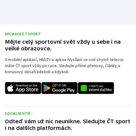
Olympijské hry
Parasport
APLIKACE ČT SPORT
Plavání
Mějte celý sportovní svět vždy u sebe i na
velké obrazovce.
Plážový volejbal
S mobilní aplikací, HbbTV a apkou iVysílání ve své chytré televizi
máte ČT sport vždy po ruce. Sledujte přímé přenosy, články a
Ragby
bonusový obsah kdekoli a kdykoli.
Rychlobruslení
Rychlostní kanoistika
Short track
SOCIÁLNÍ SÍTĚ
Odteď vám už nic neunikne. Sledujte ČT sport
Sportovní střelba
i na dalších platformách.