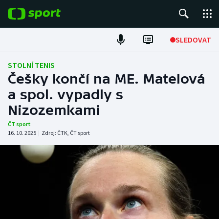
POPULÁRNÍ
SLEDOVAT
Fotbal
STOLNÍ TENIS
Češky končí na ME. Matelová
Hokej
a spol. vypadly s
Nizozemkami
Tenis
ČT sport
Atletika
16. 10. 2025
|
Zdroj:
ČTK
,
ČT sport
Cyklistika
DALŠÍ SPORTY
Americký fotbal
NEPŘEHLÉDNĚTE