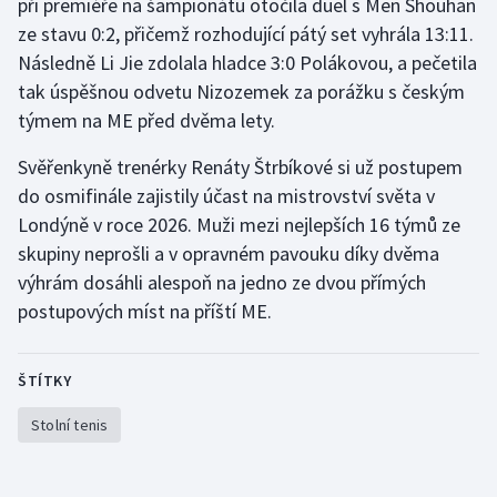
při premiéře na šampionátu otočila duel s Men Shouhan
ze stavu 0:2, přičemž rozhodující pátý set vyhrála 13:11.
Gymnastika
Následně Li Jie zdolala hladce 3:0 Polákovou, a pečetila
tak úspěšnou odvetu Nizozemek za porážku s českým
Házená
týmem na ME před dvěma lety.
Jezdectví
Svěřenkyně trenérky Renáty Štrbíkové si už postupem
do osmifinále zajistily účast na mistrovství světa v
Judo
Londýně v roce 2026. Muži mezi nejlepších 16 týmů ze
skupiny neprošli a v opravném pavouku díky dvěma
Krasobruslení
výhrám dosáhli alespoň na jedno ze dvou přímých
postupových míst na příští ME.
Lezení
Lyže a snowboard
ŠTÍTKY
Moderní pětiboj
Stolní tenis
Motorsport