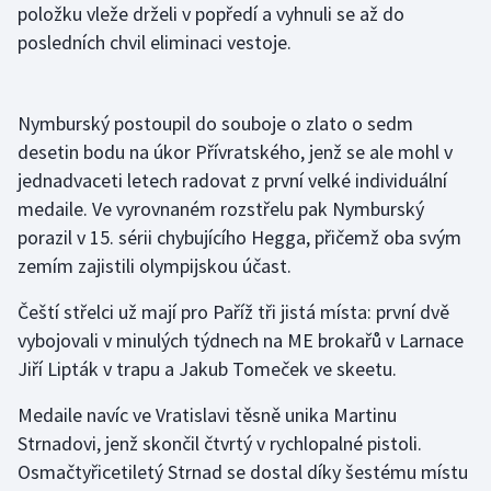
položku vleže drželi v popředí a vyhnuli se až do
Olympijské hry
posledních chvil eliminaci vestoje.
Parasport
Nymburský postoupil do souboje o zlato o sedm
Plavání
desetin bodu na úkor Přívratského, jenž se ale mohl v
jednadvaceti letech radovat z první velké individuální
Plážový volejbal
medaile. Ve vyrovnaném rozstřelu pak Nymburský
porazil v 15. sérii chybujícího Hegga, přičemž oba svým
Ragby
zemím zajistili olympijskou účast.
Rychlobruslení
Čeští střelci už mají pro Paříž tři jistá místa: první dvě
vybojovali v minulých týdnech na ME brokařů v Larnace
Rychlostní kanoistika
Jiří Lipták v trapu a Jakub Tomeček ve skeetu.
Short track
Medaile navíc ve Vratislavi těsně unika Martinu
Strnadovi, jenž skončil čtvrtý v rychlopalné pistoli.
Sportovní střelba
Osmačtyřicetiletý Strnad se dostal díky šestému místu