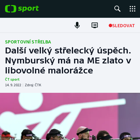
POPULÁRNÍ
SLEDOVAT
Fotbal
SPORTOVNÍ STŘELBA
Další velký střelecký úspěch.
Hokej
Nymburský má na ME zlato v
libovolné malorážce
Tenis
ČT sport
Atletika
14. 9. 2022
|
Zdroj:
ČTK
Cyklistika
DALŠÍ SPORTY
Americký fotbal
NEPŘEHLÉDNĚTE