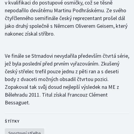
v kvalifikaci do postupové osmičky, což se těsně
Stolní tenis
nepodařilo devátému Martinu Podhráskému. Ze svého
čtyřčlenného semifinále český reprezentant prošel dál
Triatlon
jako druhý společně s Němcem Oliverem Geisem, který
Veslování
nakonec získal stříbro.
Vodní slalom
Ve finále se Strnadovi nevydařila především čtvrtá série,
Volejbal
jež byla poslední před prvním vyřazováním. Zkušený
český střelec trefil pouze jednu z pěti ran a s deseti
Ostatní
body z dvaceti možných obsadil čtvrtou pozici.
Zopakoval tak svůj dosud nejlepší výsledek na ME z
Bělehradu 2011. Titul získal Francouz Clément
Bessaguet.
ŠTÍTKY
Sportovní střelba