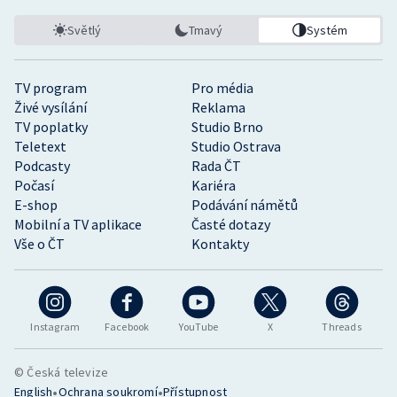
Světlý
Tmavý
Systém
TV program
Pro média
Živé vysílání
Reklama
TV poplatky
Studio Brno
Teletext
Studio Ostrava
Podcasty
Rada ČT
Počasí
Kariéra
E-shop
Podávání námětů
Mobilní a TV aplikace
Časté dotazy
Vše o ČT
Kontakty
Instagram
Facebook
YouTube
X
Threads
© Česká televize
•
•
English
Ochrana soukromí
Přístupnost