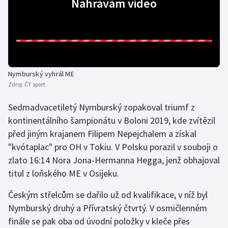
Nahrávám video
Gymnastika
Házená
Jezdectví
Nymburský vyhrál ME
Zdroj:
ČT sport
Judo
Sedmadvacetiletý Nymburský zopakoval triumf z
kontinentálního šampionátu v Boloni 2019, kde zvítězil
Krasobruslení
před jiným krajanem Filipem Nepejchalem a získal
Lezení
"kvótaplac" pro OH v Tokiu. V Polsku porazil v souboji o
zlato 16:14 Nora Jona-Hermanna Hegga, jenž obhajoval
Lyže a snowboard
titul z loňského ME v Osijeku.
Českým střelcům se dařilo už od kvalifikace, v níž byl
Moderní pětiboj
Nymburský druhý a Přívratský čtvrtý. V osmičlenném
Motorsport
finále se pak oba od úvodní položky v kleče přes