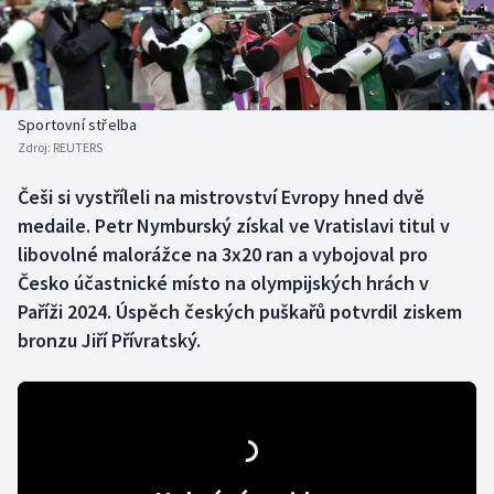
Baseball a softbal
Soutěže
Basketbal
Historické návraty
Biatlon
Aplikace ČT sport
Sportovní střelba
Zdroj:
REUTERS
Boby a skeleton
AZ kvíz
Češi si vystříleli na mistrovství Evropy hned dvě
medaile. Petr Nymburský získal ve Vratislavi titul v
Box
libovolné malorážce na 3x20 ran a vybojoval pro
Curling
Česko účastnické místo na olympijských hrách v
Paříži 2024. Úspěch českých puškařů potvrdil ziskem
Dostihy
bronzu Jiří Přívratský.
Florbal
Futsal
Golf