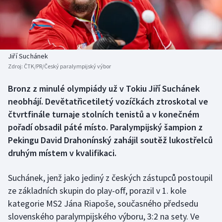
Baseball a softbal
Soutěže
Basketbal
Historické návraty
Biatlon
Aplikace ČT sport
Jiří Suchánek
Zdroj:
ČTK/PR/Český paralympijský výbor
Boby a skeleton
AZ kvíz
Bronz z minulé olympiády už v Tokiu Jiří Suchánek
neobhájí. Devětatřicetiletý vozíčkách ztroskotal ve
Box
čtvrtfinále turnaje stolních tenistů a v konečném
Curling
pořadí obsadil páté místo. Paralympijský šampion z
Pekingu David Drahonínský zahájil soutěž lukostřelců
Dostihy
druhým místem v kvalifikaci.
Florbal
Suchánek, jenž jako jediný z českých zástupců postoupil
ze základních skupin do play-off, porazil v 1. kole
Futsal
kategorie MS2 Jána Riapoše, současného předsedu
slovenského paralympijského výboru, 3:2 na sety. Ve
Golf