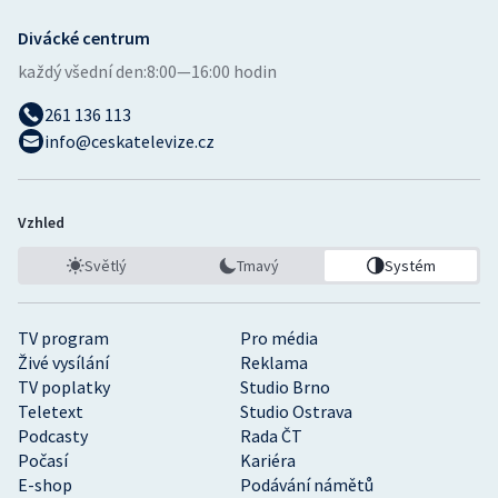
Divácké centrum
každý všední den:
8:00—16:00 hodin
261 136 113
info@ceskatelevize.cz
Vzhled
Světlý
Tmavý
Systém
TV program
Pro média
Živé vysílání
Reklama
TV poplatky
Studio Brno
Teletext
Studio Ostrava
Podcasty
Rada ČT
Počasí
Kariéra
E-shop
Podávání námětů