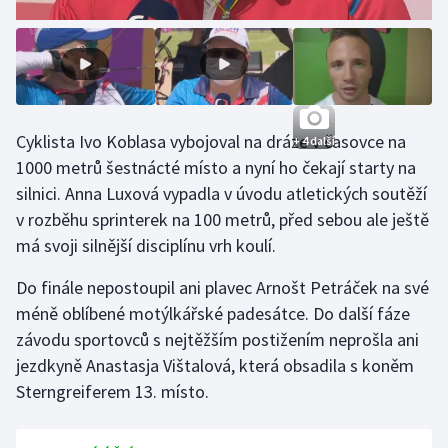
Olympijské hry
Parasport
Plavání
Cyklista Ivo Koblasa vybojoval na dráze v časovce na
+ 4 další
1000 metrů šestnácté místo a nyní ho čekají starty na
Plážový volejbal
silnici. Anna Luxová vypadla v úvodu atletických soutěží
v rozběhu sprinterek na 100 metrů, před sebou ale ještě
Ragby
má svoji silnější disciplínu vrh koulí.
Rychlobruslení
Do finále nepostoupil ani plavec Arnošt Petráček na své
méně oblíbené motýlkářské padesátce. Do další fáze
Rychlostní kanoistika
závodu sportovců s nejtěžším postižením neprošla ani
jezdkyně Anastasja Vištalová, která obsadila s koněm
Short track
Sterngreiferem 13. místo.
Sportovní střelba