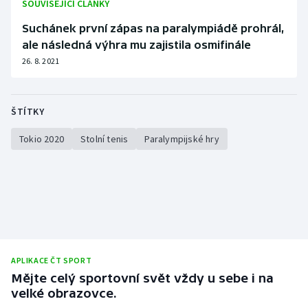
SOUVISEJÍCÍ ČLÁNKY
Stolní tenis
Suchánek první zápas na paralympiádě prohrál,
Triatlon
ale následná výhra mu zajistila osmifinále
26. 8. 2021
Veslování
Vodní slalom
ŠTÍTKY
Tokio 2020
Stolní tenis
Paralympijské hry
Volejbal
Ostatní
APLIKACE ČT SPORT
Mějte celý sportovní svět vždy u sebe i na
velké obrazovce.