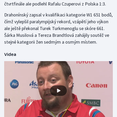
čtvrtfinále ale podlehl Rafalu Czuperovi z Polska 1:3.
Gymnastika
Drahonínský zapsal v kvalifikaci kategorie W1 651 bodů,
čímž vylepšil paralympijský rekord, vzápětí jeho výkon
Házená
ale ještě překonal Turek Turkmenoglu se skóre 661.
Šárka Musilová a Tereza Brandtlová zahájily soutěž ve
Jezdectví
stejné kategorii žen sedmým a osmým místem.
Judo
Videa
Krasobruslení
Lezení
Lyže a snowboard
Moderní pětiboj
Motorsport