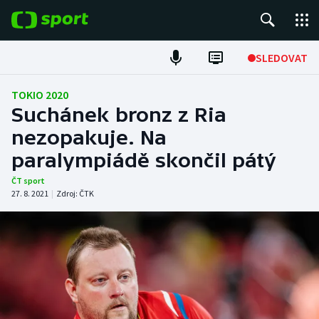
POPULÁRNÍ
SLEDOVAT
Fotbal
TOKIO 2020
Suchánek bronz z Ria
Hokej
nezopakuje. Na
paralympiádě skončil pátý
Tenis
ČT sport
Atletika
27. 8. 2021
|
Zdroj:
ČTK
Cyklistika
DALŠÍ SPORTY
Americký fotbal
NEPŘEHLÉDNĚTE