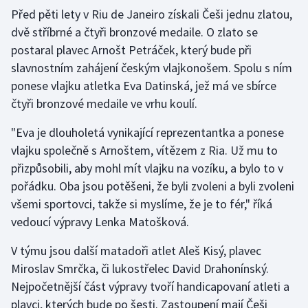
Před pěti lety v Riu de Janeiro získali Češi jednu zlatou,
dvě stříbrné a čtyři bronzové medaile. O zlato se
Gymnastika
postaral plavec Arnošt Petráček, který bude při
Házená
slavnostním zahájení českým vlajkonošem. Spolu s ním
ponese vlajku atletka Eva Datinská, jež má ve sbírce
Jezdectví
čtyři bronzové medaile ve vrhu koulí.
Judo
"Eva je dlouholetá vynikající reprezentantka a ponese
vlajku společně s Arnoštem, vítězem z Ria. Už mu to
Krasobruslení
přizpůsobili, aby mohl mít vlajku na vozíku, a bylo to v
pořádku. Oba jsou potěšeni, že byli zvoleni a byli zvoleni
Lezení
všemi sportovci, takže si myslíme, že je to fér," říká
vedoucí výpravy Lenka Matošková.
Lyže a snowboard
V týmu jsou další matadoři atlet Aleš Kisý, plavec
Moderní pětiboj
Miroslav Smrčka, či lukostřelec David Drahonínský.
Nejpočetnější část výpravy tvoří handicapovaní atleti a
Motorsport
plavci, kterých bude po šesti. Zastoupení mají Češi