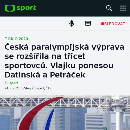
POPULÁRNÍ
SLEDOVAT
Fotbal
TOKIO 2020
Česká paralympijská výprava
Hokej
se rozšířila na třicet
sportovců. Vlajku ponesou
Tenis
Datinská a Petráček
Atletika
ČT sport
24. 8. 2021
|
Zdroj:
ČT sport
,
ČTK
Cyklistika
DALŠÍ SPORTY
Americký fotbal
NEPŘEHLÉDNĚTE