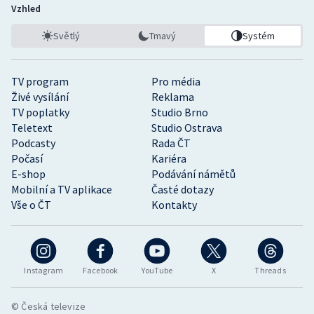
Vzhled
Světlý
Tmavý
Systém
TV program
Pro média
Živé vysílání
Reklama
TV poplatky
Studio Brno
Teletext
Studio Ostrava
Podcasty
Rada ČT
Počasí
Kariéra
E-shop
Podávání námětů
Mobilní a TV aplikace
Časté dotazy
Vše o ČT
Kontakty
Instagram
Facebook
YouTube
X
Threads
© Česká televize