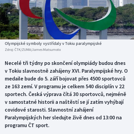
Baseball a softbal
Soutěže
Basketbal
Historické návraty
Biatlon
Aplikace ČT sport
Olympijské symboly vystřídaly v Tokiu paralympijské
Boby a skeleton
AZ kvíz
Zdroj:
ČTK/ZUMA/James Matsumoto
Box
Necelé tři týdny po skončení olympiády budou dnes
v Tokiu slavnostně zahájeny XVI. Paralympijské hry. O
Curling
medaile bude do 5. září bojovat přes 4500 sportovců
ze 163 zemí. V programu je celkem 540 disciplín v 22
Dostihy
sportech. Česká výprava čítá 30 sportovců, nejméně
v samostatné historii a naštěstí se jí zatím vyhýbají
Florbal
covidové starosti. Slavnostní zahájení
Paralympijských her sledujte živě dnes od 13:00 na
Futsal
programu ČT sport.
Golf