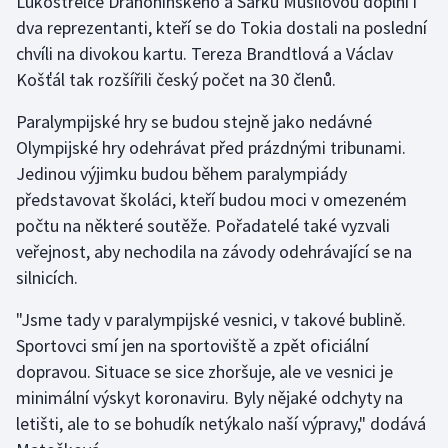
Lukostřelce Drahonínského a Šárku Musilovou doplní i
Stolní tenis
dva reprezentanti, kteří se do Tokia dostali na poslední
chvíli na divokou kartu. Tereza Brandtlová a Václav
Triatlon
Košťál tak rozšířili český počet na 30 členů.
Veslování
Paralympijské hry se budou stejně jako nedávné
Olympijské hry odehrávat před prázdnými tribunami.
Vodní slalom
Jedinou výjimku budou během paralympiády
představovat školáci, kteří budou moci v omezeném
Volejbal
počtu na některé soutěže. Pořadatelé také vyzvali
veřejnost, aby nechodila na závody odehrávající se na
Ostatní
silnicích.
"Jsme tady v paralympijské vesnici, v takové bublině.
Sportovci smí jen na sportoviště a zpět oficiální
dopravou. Situace se sice zhoršuje, ale ve vesnici je
minimální výskyt koronaviru. Byly nějaké odchyty na
letišti, ale to se bohudík netýkalo naší výpravy," dodává