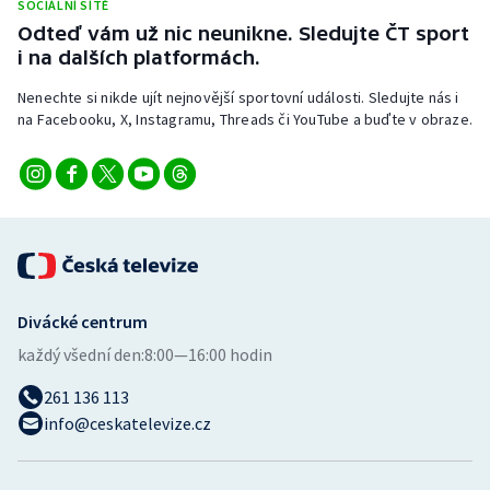
SOCIÁLNÍ SÍTĚ
Odteď vám už nic neunikne. Sledujte ČT sport
i na dalších platformách.
Nenechte si nikde ujít nejnovější sportovní události. Sledujte nás i
na Facebooku, X, Instagramu, Threads či YouTube a buďte v obraze.
Divácké centrum
každý všední den:
8:00—16:00 hodin
261 136 113
info@ceskatelevize.cz