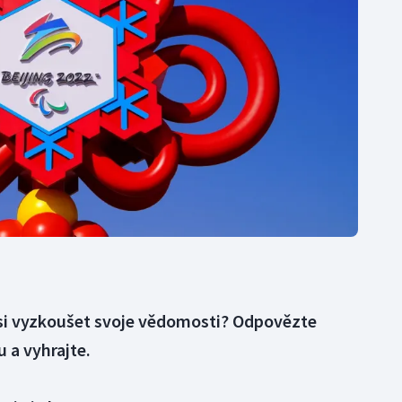
Moderní pětiboj
Triatlon
Motorsport
Veslování
Olympijské hry
Vodní slalom
Parasport
Volejbal
Plavání
Ostatní
Plážový volejbal
 si vyzkoušet svoje vědomosti? Odpovězte
 a vyhrajte.