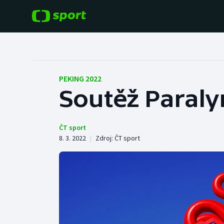
POPULÁRNÍ
DALŠÍ SPORTY
Fotbal
Americký fotbal
PEKING 2022
Soutěž Paraly
Hokej
Baseball a softbal
Tenis
Basketbal
ČT sport
8. 3. 2022
|
Zdroj:
ČT sport
Atletika
Biatlon
Cyklistika
Boby a skeleton
Box