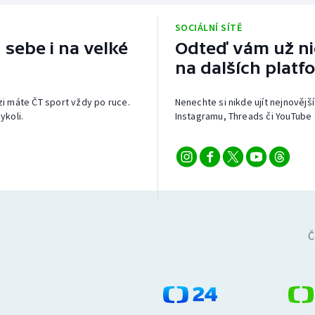
SOCIÁLNÍ SÍTĚ
 sebe i na velké
Odteď vám už nic
na dalších platf
izi máte ČT sport vždy po ruce.
Nenechte si nikde ujít nejnovější
ykoli.
Instagramu, Threads či YouTube 
Č