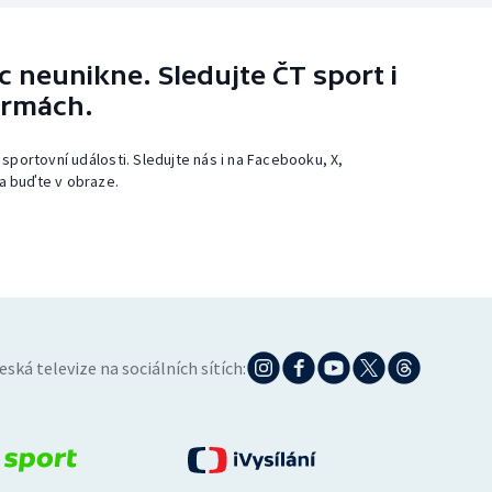
 neunikne. Sledujte ČT sport i
ormách.
 sportovní události. Sledujte nás i na Facebooku, X,
a buďte v obraze.
eská televize na sociálních sítích: