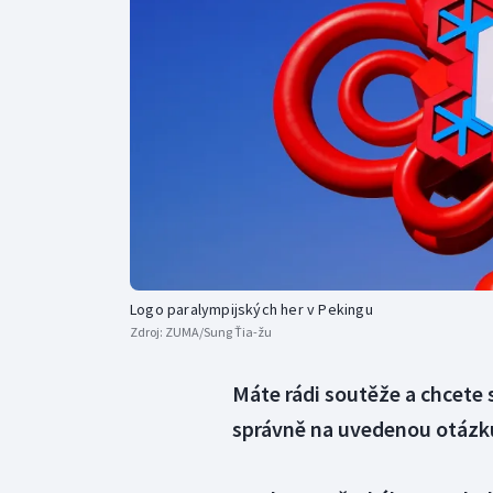
Curling
Dostihy
Florbal
Futsal
Golf
Gymnastika
Logo paralympijských her v Pekingu
Zdroj:
ZUMA/Sung Ťia-žu
Máte rádi soutěže a chcete
správně na uvedenou otázku