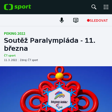
POPULÁRNÍ
SLEDOVAT
ME v atletice
PEKING 2022
Soutěž Paralympiáda - 11.
ME v plavání
března
Fotbal
ČT sport
11. 3. 2022
|
Zdroj:
ČT sport
Hokej
Tenis
DALŠÍ SPORTY
Americký fotbal
NEPŘEHLÉDNĚTE