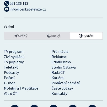
261 136 113
info@ceskatelevize.cz
Vzhled
Světlý
Tmavý
Systém
TV program
Pro média
Živé vysílání
Reklama
TV poplatky
Studio Brno
Teletext
Studio Ostrava
Podcasty
Rada ČT
Počasí
Kariéra
E-shop
Podávání námětů
Mobilní a TV aplikace
Časté dotazy
Vše o ČT
Kontakty