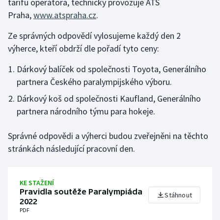
tarifu operátora, technicky provozuje ATS
Praha,
www.atspraha.cz
.
Futsal
Ze správných odpovědí vylosujeme každý den 2
Golf
výherce, kteří obdrží dle pořadí tyto ceny:
Dárkový balíček od společnosti Toyota, Generálního
Gymnastika
partnera Českého paralympijského výboru.
Házená
Dárkový koš od společnosti Kaufland, Generálního
partnera národního týmu para hokeje.
Jezdectví
Správné odpovědi a výherci budou zveřejněni na těchto
Judo
stránkách následující pracovní den.
Krasobruslení
KE STAŽENÍ
Lezení
Pravidla soutěže Paralympiáda
Stáhnout
2022
Lyže a snowboard
PDF