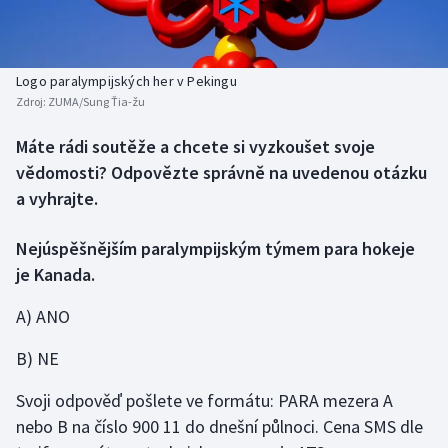
Atletika
Soutěže
Baseball a softbal
Historické návraty
Logo paralympijských her v Pekingu
Zdroj:
ZUMA/Sung Ťia-žu
Basketbal
Aplikace ČT sport
Máte rádi soutěže a chcete si vyzkoušet svoje
Biatlon
AZ kvíz
vědomosti? Odpovězte správně na uvedenou otázku
a vyhrajte.
Boby a skeleton
Nejúspěšnějším paralympijským týmem para hokeje
Box
je Kanada.
Curling
A) ANO
Cyklistika
B) NE
Dostihy
Svoji odpověď pošlete ve formátu: PARA mezera A
nebo B na číslo 900 11 do dnešní půlnoci. Cena SMS dle
Florbal