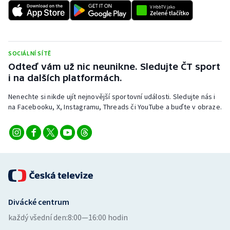
Short track
Sportovní střelba
SOCIÁLNÍ SÍTĚ
Stolní tenis
Odteď vám už nic neunikne. Sledujte ČT sport
i na dalších platformách.
Triatlon
Nenechte si nikde ujít nejnovější sportovní události. Sledujte nás i
Veslování
na Facebooku, X, Instagramu, Threads či YouTube a buďte v obraze.
Vodní slalom
Volejbal
Ostatní
Divácké centrum
každý všední den:
8:00—16:00 hodin