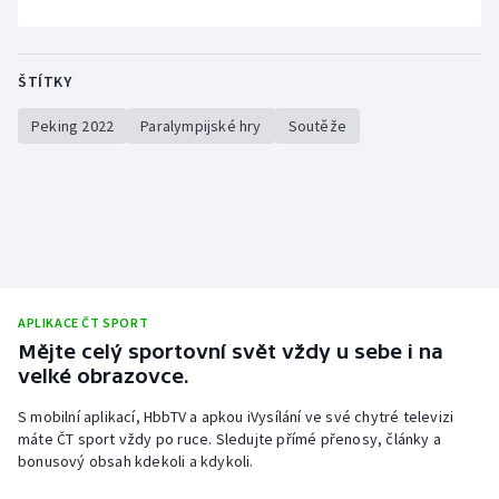
Moderní pětiboj
ŠTÍTKY
Motorsport
Peking 2022
Paralympijské hry
Soutěže
Olympijské hry
Parasport
Plavání
Plážový volejbal
APLIKACE ČT SPORT
Mějte celý sportovní svět vždy u sebe i na
Ragby
velké obrazovce.
Rychlobruslení
S mobilní aplikací, HbbTV a apkou iVysílání ve své chytré televizi
máte ČT sport vždy po ruce. Sledujte přímé přenosy, články a
Rychlostní kanoistika
bonusový obsah kdekoli a kdykoli.