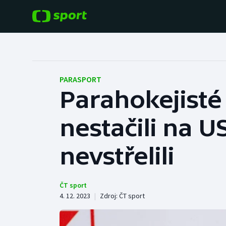
POPULÁRNÍ
DALŠÍ SPORTY
Fotbal
Americký fotbal
PARASPORT
Parahokejisté
Hokej
Baseball a softbal
nestačili na 
Tenis
Basketbal
Atletika
nevstřelili
Biatlon
Cyklistika
Boby a skeleton
ČT sport
4. 12. 2023
|
Zdroj:
ČT sport
Box