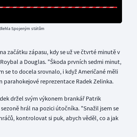
dlehla Spojeným státům
na začátku zápasu, kdy se už ve čtvrté minutě v
 Roybal a Douglas. "Škoda prvních sedmi minut,
m se to docela srovnalo, i když Američané měli
án parahokejové reprezentace Radek Zelinka.
edek držel svým výkonem brankář Patrik
 sezoně hrál na pozici útočníka. "Snažil jsem se
ráčů, kontrolovat si puk, abych věděl, co a jak