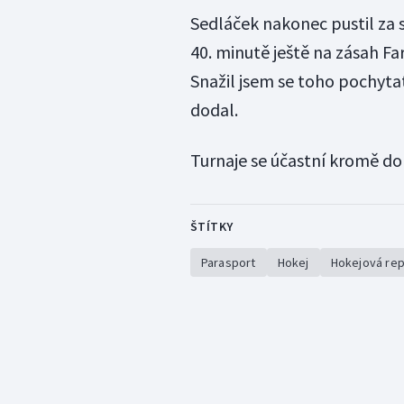
Sedláček nakonec pustil za sv
40. minutě ještě na zásah Fa
Snažil jsem se toho pochytat,
dodal.
Turnaje se účastní kromě do
ŠTÍTKY
Parasport
Hokej
Hokejová re