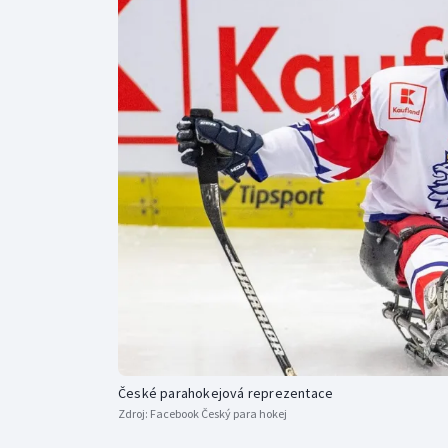
Curling
Dostihy
Florbal
Futsal
Golf
Gymnastika
České parahokejová reprezentace
Zdroj:
Facebook Český para hokej