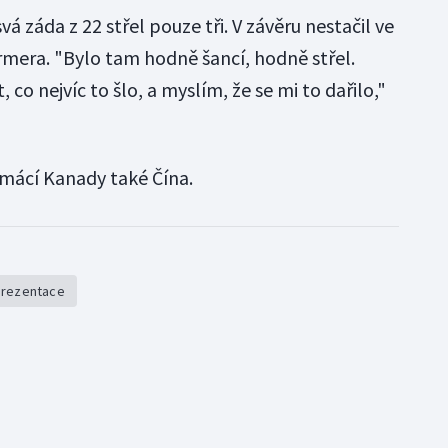
á záda z 22 střel pouze tři. V závěru nestačil ve
rmera. "Bylo tam hodně šancí, hodně střel.
 co nejvíc to šlo, a myslím, že se mi to dařilo,"
mácí Kanady také Čína.
prezentace