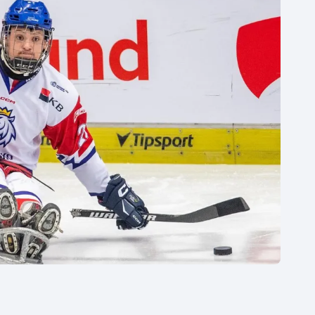
Moderní pětiboj
Triatlon
Motorsport
Veslování
Olympijské hry
Vodní slalom
Parasport
Volejbal
Plavání
Ostatní
Plážový volejbal