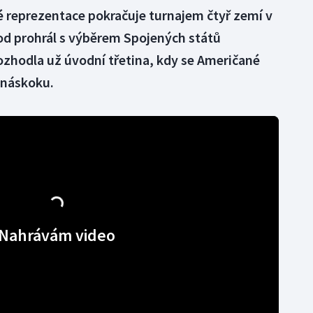
é reprezentace pokračuje turnajem čtyř zemí v
d prohrál s výběrem Spojených států
ozhodla už úvodní třetina, kdy se Američané
 náskoku.
Nahrávám video