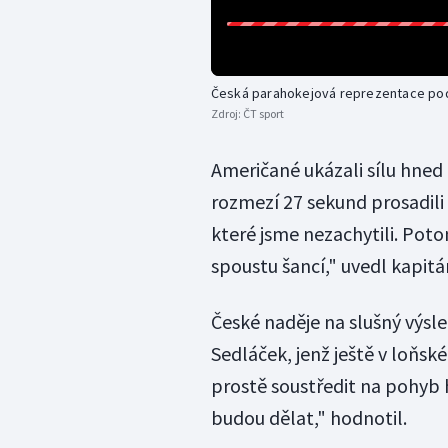
Česká parahokejová reprezentace po
Zdroj:
ČT sport
Američané ukázali sílu hned 
rozmezí 27 sekund prosadili
které jsme nezachytili. Poto
spoustu šancí," uvedl kapit
České naděje na slušný výsl
Sedláček, jenž ještě v loňské
prostě soustředit na pohyb h
budou dělat," hodnotil.