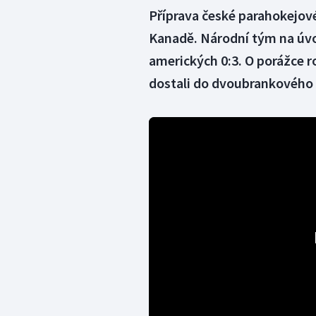
Příprava české parahokejov
Kanadě. Národní tým na úvo
amerických 0:3. O porážce r
dostali do dvoubrankového