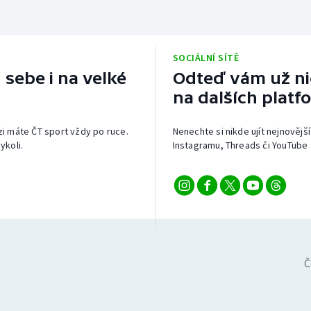
SOCIÁLNÍ SÍTĚ
 sebe i na velké
Odteď vám už nic
na dalších platf
izi máte ČT sport vždy po ruce.
Nenechte si nikde ujít nejnovější
ykoli.
Instagramu, Threads či YouTube 
Č