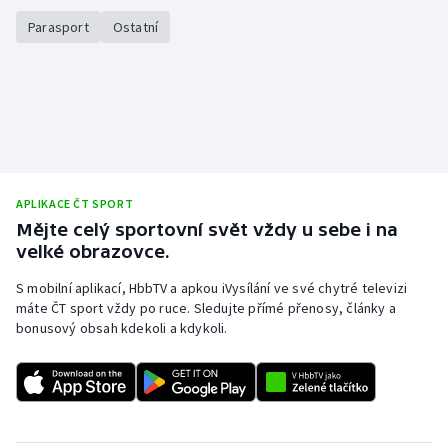
Short track
Parasport
Ostatní
Sportovní střelba
Stolní tenis
Triatlon
Veslování
APLIKACE ČT SPORT
Mějte celý sportovní svět vždy u sebe i na
velké obrazovce.
Vodní slalom
S mobilní aplikací, HbbTV a apkou iVysílání ve své chytré televizi
Volejbal
máte ČT sport vždy po ruce. Sledujte přímé přenosy, články a
bonusový obsah kdekoli a kdykoli.
Ostatní