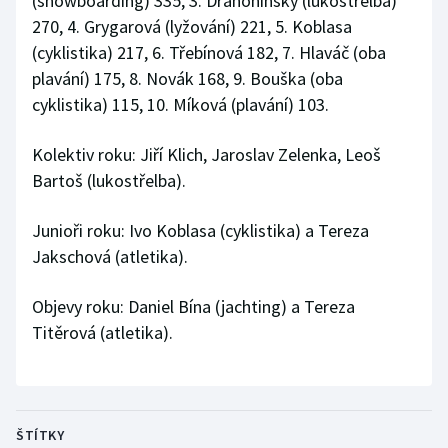
(snowboarding) 335, 3. Drahonínský (lukostřelba)
270, 4. Grygarová (lyžování) 221, 5. Koblasa
Moderní pětiboj
(cyklistika) 217, 6. Třebínová 182, 7. Hlaváč (oba
plavání) 175, 8. Novák 168, 9. Bouška (oba
Motorsport
cyklistika) 115, 10. Míková (plavání) 103.
Olympijské hry
Kolektiv roku: Jiří Klich, Jaroslav Zelenka, Leoš
Parasport
Bartoš (lukostřelba).
Plavání
Junioři roku: Ivo Koblasa (cyklistika) a Tereza
Jakschová (atletika).
Plážový volejbal
Objevy roku: Daniel Bína (jachting) a Tereza
Ragby
Titěrová (atletika).
Rychlobruslení
Rychlostní kanoistika
ŠTÍTKY