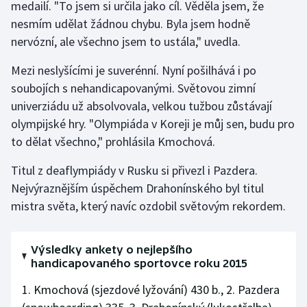
medailí. "To jsem si určila jako cíl. Věděla jsem, že
nesmím udělat žádnou chybu. Byla jsem hodně
Futsal
nervózní, ale všechno jsem to ustála," uvedla.
Golf
Mezi neslyšícími je suverénní. Nyní pošilhává i po
soubojích s nehandicapovanými. Světovou zimní
Gymnastika
univerziádu už absolvovala, velkou tužbou zůstávají
olympijské hry. "Olympiáda v Koreji je můj sen, budu pro
Házená
to dělat všechno," prohlásila Kmochová.
Jezdectví
Titul z deaflympiády v Rusku si přivezl i Pazdera.
Nejvýraznějším úspěchem Drahonínského byl titul
Judo
mistra světa, který navíc ozdobil světovým rekordem.
Krasobruslení
Výsledky ankety o nejlepšího
Lezení
handicapovaného sportovce roku 2015
1. Kmochová (sjezdové lyžování) 430 b., 2. Pazdera
Lyže a snowboard