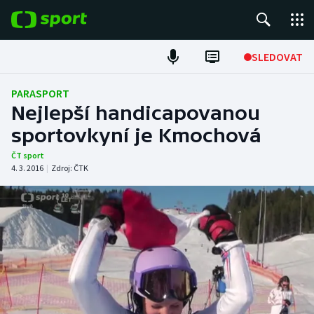
POPULÁRNÍ
SLEDOVAT
ME v atletice
PARASPORT
Nejlepší handicapovanou
ME v plavání
sportovkyní je Kmochová
Fotbal
ČT sport
4. 3. 2016
|
Zdroj:
ČTK
Hokej
Tenis
DALŠÍ SPORTY
Americký fotbal
NEPŘEHLÉDNĚTE