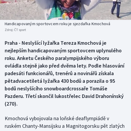
Atletika
Soutěže
Baseball a softbal
Historické návraty
Handicapovaným sportovcem roku je sjezdařka Kmochová
Zdroj:
ČT sport
Basketbal
Aplikace ČT sport
Praha - Neslyšící lyžařka Tereza Kmochová je
Biatlon
AZ kvíz
nejlepším handicapovaným sportovcem uplynulého
roku. Anketu Českého paralympijského výboru
Boby a skeleton
ovládla stejně jako před dvěma lety. Podle hlasování
padesáti funkcionářů, trenérů a novinářů získala
Box
pětadvacetiletá lyžařka 430 bodů a porazila o 95
bodů neslyšícího snowboardcrossaře Tomáše
Curling
Pazderu. Třetí skončil lukostřelec David Drahonínský
Cyklistika
(270).
Dostihy
Kmochová vybojovala na loňské deaflympiádě v
ruském Chanty-Mansijsku a Magnitogorsku pět zlatých
Florbal