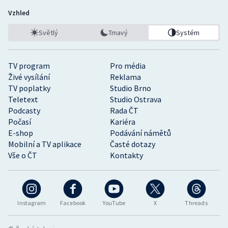
Vzhled
Světlý
Tmavý
Systém
TV program
Pro média
Živé vysílání
Reklama
TV poplatky
Studio Brno
Teletext
Studio Ostrava
Podcasty
Rada ČT
Počasí
Kariéra
E-shop
Podávání námětů
Mobilní a TV aplikace
Časté dotazy
Vše o ČT
Kontakty
Instagram
Facebook
YouTube
X
Threads