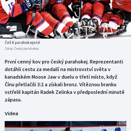
Baseball a softbal
Soutěže
Basketbal
Historické návraty
Biatlon
Aplikace ČT sport
Čeští parahokejisté
Boby a skeleton
AZ kvíz
Zdroj:
Český parahokej
Box
První cenný kov pro český parahokej. Reprezentanti
dotáhli cestu za medailí na mistrovství světa v
Curling
kanadském Moose Jaw v duelu o třetí místo, když
Čínu přetlačili 3:2 a získali bronz. Vítěznou branku
Dostihy
vstřelil kapitán Radek Zelinka v předposlední minutě
zápasu.
Florbal
Videa
Futsal
Golf