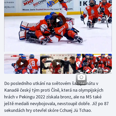
Gymnastika
Házená
Jezdectví
Judo
Krasobruslení
Lezení
Do posledního utkání na světovém šampionátu v
+ 3 další
Lyže a snowboard
Kanadě český tým proti Číně, která na olympijských
hrách v Pekingu 2022 získala bronz, ale na MS také
Moderní pětiboj
ještě medaili nevybojovala, nevstoupil dobře. Již po 87
sekundách hry otevřel skóre Cchuej Jü Tchao.
Motorsport