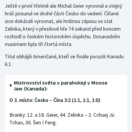
Ještě v první třetině ale Michal Geier vyrovnal a stejný
Olympijské hry
hráč posunul ve druhé části Česko do vedení. Číňané
sice dokázali vyrovnat, ale hrdinou zápasu se stal
Parasport
Zelinka, který v přesilové hře 74 sekund před koncem
rozhodl o českém historickém úspěchu. Dosavadním
Plavání
maximem byla tři čtvrtá místa.
Plážový volejbal
Titul obhájili Američané, kteří ve finále porazili Kanadu
6:1.
Ragby
Rychlobruslení
Mistrovství světa v parahokeji v Moose
Jaw (Kanada):
Rychlostní kanoistika
O 3. místo: Česko – Čína 3:2 (1:1, 1:1, 1:0)
Short track
Branky: 12. a 18. Geier, 44. Zelinka – 2. Cchuej Jü
Sportovní střelba
Tchao, 30. Šen I Feng.