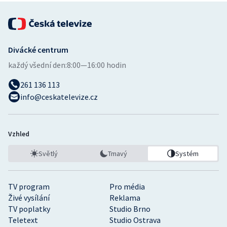
Divácké centrum
každý všední den:
8:00—16:00 hodin
261 136 113
info@ceskatelevize.cz
Vzhled
Světlý
Tmavý
Systém
TV program
Pro média
Živé vysílání
Reklama
TV poplatky
Studio Brno
Teletext
Studio Ostrava