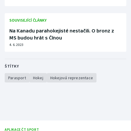
Stolní tenis
Triatlon
SOUVISEJÍCÍ ČLÁNKY
Na Kanadu parahokejisté nestačili. O bronz z
Veslování
MS budou hrát s Čínou
4. 6. 2023
Vodní slalom
Volejbal
ŠTÍTKY
Ostatní
Parasport
Hokej
Hokejová reprezentace
APLIKACE ČT SPORT