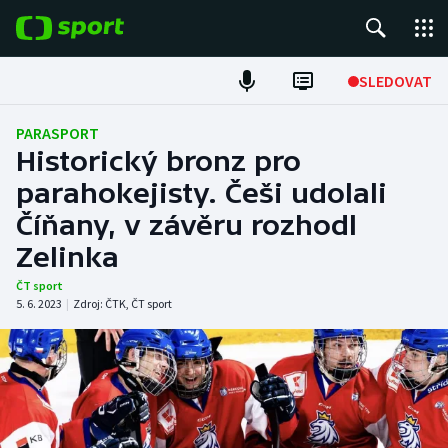
POPULÁRNÍ
SLEDOVAT
Fotbal
PARASPORT
Historický bronz pro
Hokej
parahokejisty. Češi udolali
Číňany, v závěru rozhodl
Tenis
Zelinka
Atletika
ČT sport
5. 6. 2023
|
Zdroj:
ČTK
,
ČT sport
Cyklistika
DALŠÍ SPORTY
Americký fotbal
NEPŘEHLÉDNĚTE