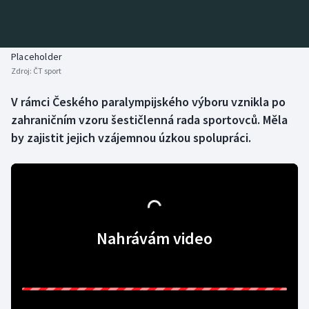
Baseball a softbal
Soutěže
Basketbal
Historické návraty
Placeholder
Zdroj:
ČT sport
Biatlon
Aplikace ČT sport
V rámci Českého paralympijského výboru vznikla po
Boby a skeleton
AZ kvíz
zahraničním vzoru šestičlenná rada sportovců. Měla
by zajistit jejich vzájemnou úzkou spolupráci.
Box
Curling
Dostihy
Nahrávám video
Florbal
Futsal
Golf