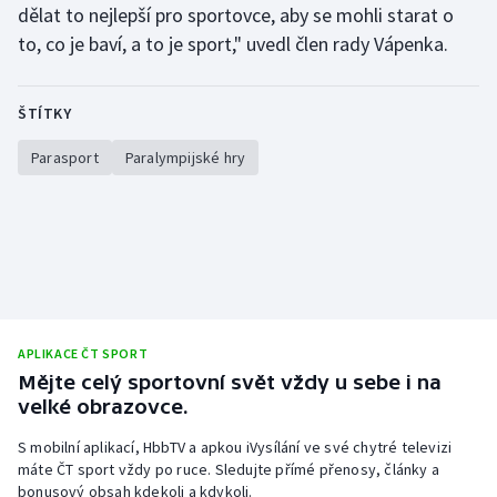
dělat to nejlepší pro sportovce, aby se mohli starat o
Olympijské hry
to, co je baví, a to je sport," uvedl člen rady Vápenka.
Parasport
ŠTÍTKY
Plavání
Parasport
Paralympijské hry
Plážový volejbal
Ragby
Rychlobruslení
Rychlostní kanoistika
APLIKACE ČT SPORT
Mějte celý sportovní svět vždy u sebe i na
velké obrazovce.
Short track
S mobilní aplikací, HbbTV a apkou iVysílání ve své chytré televizi
Sportovní střelba
máte ČT sport vždy po ruce. Sledujte přímé přenosy, články a
bonusový obsah kdekoli a kdykoli.