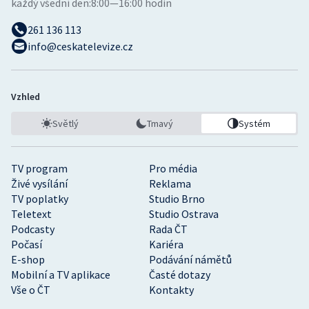
každý všední den:
8:00—16:00 hodin
261 136 113
info@ceskatelevize.cz
Vzhled
Světlý
Tmavý
Systém
TV program
Pro média
Živé vysílání
Reklama
TV poplatky
Studio Brno
Teletext
Studio Ostrava
Podcasty
Rada ČT
Počasí
Kariéra
E-shop
Podávání námětů
Mobilní a TV aplikace
Časté dotazy
Vše o ČT
Kontakty