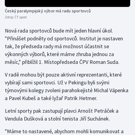
Český paralympijský výbor má radu sportovců
Gymnastika
Zdroj:
ČT sport
Házená
Nová rada sportovců bude mít jeden hlavní úkol.
"Přinášet podněty od sportovců. Institut je nastaven
Jezdectví
tak, že předseda rady má možnost účastnit se
výkonných výborů, které máme zhruba jednou za
Judo
měsíc," přiblížil 1. Místopředseda ČPV Roman Suda.
Krasobruslení
V radě mohou být pouze aktivní reprezentanti, které
vybírají sami sportovci. Už v Pekingu byli svými
Lezení
týmovými kolegy zvoleni parahokejisté Michal Vápenka
a Pavel Kubeš a také lyžař Patrik Hetmer.
Lyže a snowboard
Letní sporty pak zastupují plavci Arnošt Petráček a
Moderní pětiboj
Vendula Dušková a stolní tenista Jiří Suchánek.
Motorsport
"Máme to nastavené, abychom mohli komunikovat a