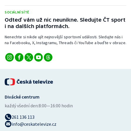
Olympijské hry
SOCIÁLNÍ SÍTĚ
Odteď vám už nic neunikne. Sledujte ČT sport
Parasport
i na dalších platformách.
Plavání
Nenechte si nikde ujít nejnovější sportovní události. Sledujte nás i
na Facebooku, X, Instagramu, Threads či YouTube a buďte v obraze.
Plážový volejbal
Ragby
Rychlobruslení
Rychlostní kanoistika
Divácké centrum
každý všední den:
8:00—16:00 hodin
Short track
261 136 113
Sportovní střelba
info@ceskatelevize.cz