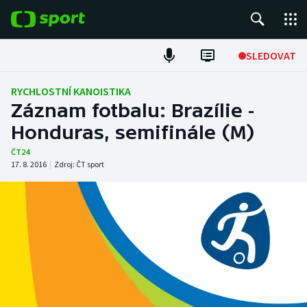
POPULÁRNÍ
SLEDOVAT
Fotbal
RYCHLOSTNÍ KANOISTIKA
Záznam fotbalu: Brazílie -
Hokej
Honduras, semifinále (M)
Tenis
ČT24
17. 8. 2016
|
Zdroj:
ČT sport
Atletika
Cyklistika
DALŠÍ SPORTY
Americký fotbal
NEPŘEHLÉDNĚTE