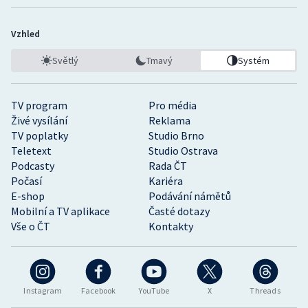
Stolní tenis
Vzhled
Triatlon
Světlý
Tmavý
Systém
Veslování
TV program
Pro média
Vodní slalom
Živé vysílání
Reklama
TV poplatky
Studio Brno
Volejbal
Teletext
Studio Ostrava
Podcasty
Rada ČT
Ostatní
Počasí
Kariéra
E-shop
Podávání námětů
Mobilní a TV aplikace
Časté dotazy
Vše o ČT
Kontakty
Instagram
Facebook
YouTube
X
Threads