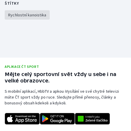
ŠTÍTKY
Gymnastika
Rychlostní kanoistika
Házená
Jezdectví
Judo
APLIKACE ČT SPORT
Krasobruslení
Mějte celý sportovní svět vždy u sebe i na
velké obrazovce.
Lezení
S mobilní aplikací, HbbTV a apkou iVysílání ve své chytré televizi
máte ČT sport vždy po ruce. Sledujte přímé přenosy, články a
Lyže a snowboard
bonusový obsah kdekoli a kdykoli.
Moderní pětiboj
Motorsport