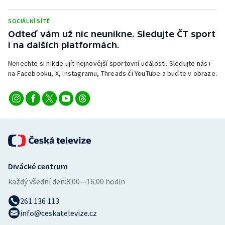
Olympijské hry
SOCIÁLNÍ SÍTĚ
Odteď vám už nic neunikne. Sledujte ČT sport
Parasport
i na dalších platformách.
Plavání
Nenechte si nikde ujít nejnovější sportovní události. Sledujte nás i
na Facebooku, X, Instagramu, Threads či YouTube a buďte v obraze.
Plážový volejbal
Ragby
Rychlobruslení
Rychlostní kanoistika
Divácké centrum
každý všední den:
8:00—16:00 hodin
Short track
261 136 113
Sportovní střelba
info@ceskatelevize.cz