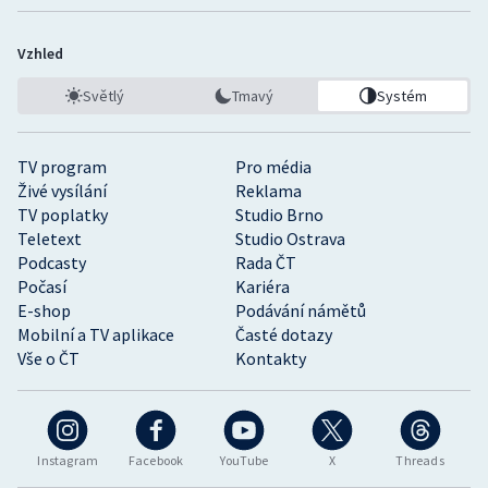
Stolní tenis
Vzhled
Triatlon
Světlý
Tmavý
Systém
Veslování
TV program
Pro média
Vodní slalom
Živé vysílání
Reklama
TV poplatky
Studio Brno
Volejbal
Teletext
Studio Ostrava
Podcasty
Rada ČT
Ostatní
Počasí
Kariéra
E-shop
Podávání námětů
Mobilní a TV aplikace
Časté dotazy
Vše o ČT
Kontakty
Instagram
Facebook
YouTube
X
Threads