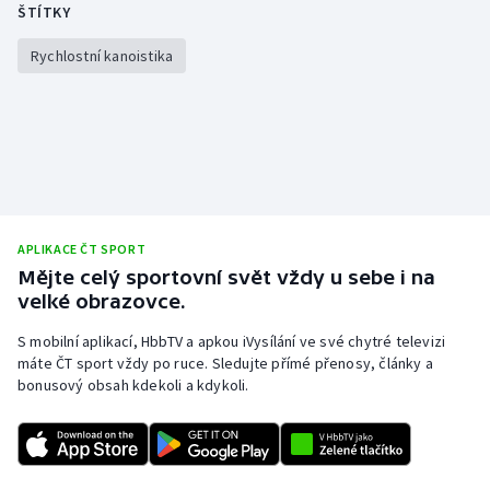
ŠTÍTKY
Gymnastika
Rychlostní kanoistika
Házená
Jezdectví
Judo
APLIKACE ČT SPORT
Krasobruslení
Mějte celý sportovní svět vždy u sebe i na
velké obrazovce.
Lezení
S mobilní aplikací, HbbTV a apkou iVysílání ve své chytré televizi
máte ČT sport vždy po ruce. Sledujte přímé přenosy, články a
Lyže a snowboard
bonusový obsah kdekoli a kdykoli.
Moderní pětiboj
Motorsport