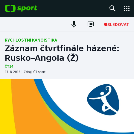
POPULÁRNÍ
SLEDOVAT
Fotbal
RYCHLOSTNÍ KANOISTIKA
Záznam čtvrtfinále házené:
Hokej
Rusko–Angola (Ž)
Tenis
ČT24
17. 8. 2016
|
Zdroj:
ČT sport
Atletika
Cyklistika
DALŠÍ SPORTY
Americký fotbal
NEPŘEHLÉDNĚTE