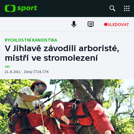
POPULÁRNÍ
SLEDOVAT
Fotbal
RYCHLOSTNÍ KANOISTIKA
V Jihlavě závodili arboristé,
Hokej
mistři ve stromolezení
Tenis
ver
21. 8. 2011
|
Zdroj:
ČT24
,
ČTK
Atletika
Cyklistika
DALŠÍ SPORTY
Americký fotbal
NEPŘEHLÉDNĚTE