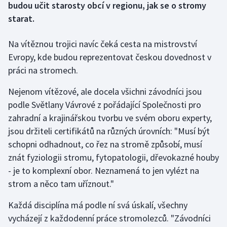
budou učit starosty obcí v regionu, jak se o stromy
starat.
Gymnastika
Na vítěznou trojici navíc čeká cesta na mistrovství
Házená
Evropy, kde budou reprezentovat českou dovednost v
práci na stromech.
Jezdectví
Nejenom vítězové, ale docela všichni závodníci jsou
Judo
podle Světlany Vávrové z pořádající Společnosti pro
zahradní a krajinářskou tvorbu ve svém oboru experty,
Krasobruslení
jsou držiteli certifikátů na různých úrovních: "Musí být
schopni odhadnout, co řez na stromě způsobí, musí
Lezení
znát fyziologii stromu, fytopatologii, dřevokazné houby
Lyže a snowboard
- je to komplexní obor. Neznamená to jen vylézt na
strom a něco tam uříznout."
Moderní pětiboj
Každá disciplína má podle ní svá úskalí, všechny
vycházejí z každodenní práce stromolezců. "Závodníci
Motorsport