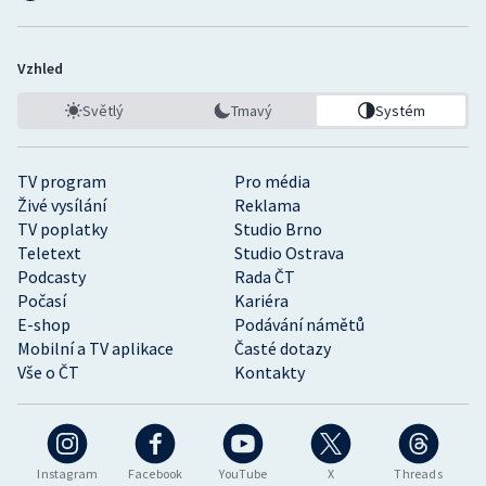
Vzhled
Světlý
Tmavý
Systém
TV program
Pro média
Živé vysílání
Reklama
TV poplatky
Studio Brno
Teletext
Studio Ostrava
Podcasty
Rada ČT
Počasí
Kariéra
E-shop
Podávání námětů
Mobilní a TV aplikace
Časté dotazy
Vše o ČT
Kontakty
Instagram
Facebook
YouTube
X
Threads