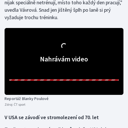
nijak speciálně netrénují, místo toho každý den pracují,"
Olympijské hry
uvedla Vávrová. Snad jen jištěný šplh po laně si prý
vyžaduje trochu tréninku.
Parasport
Plavání
Plážový volejbal
Nahrávám video
Ragby
Rychlobruslení
Rychlostní kanoistika
Reportáž Blanky Poulové
Short track
Zdroj:
ČT sport
V USA se závodí ve stromolezení od 70. let
Sportovní střelba