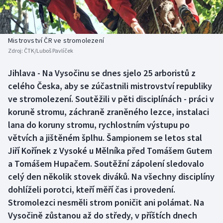
Baseball a softbal
Soutěže
Basketbal
Historické návraty
Mistrovství ČR ve stromolezení
Zdroj:
ČTK/Luboš Pavlíček
Biatlon
Aplikace ČT sport
Jihlava - Na Vysočinu se dnes sjelo 25 arboristů z
Boby a skeleton
AZ kvíz
celého Česka, aby se zúčastnili mistrovství republiky
ve stromolezení. Soutěžili v pěti disciplínách - práci v
Box
koruně stromu, záchraně zraněného lezce, instalaci
lana do koruny stromu, rychlostním výstupu po
Curling
větvích a jištěném šplhu. Šampionem se letos stal
Jiří Kořínek z Vysoké u Mělníka před Tomášem Gutem
Dostihy
a Tomášem Hupačem. Soutěžní zápolení sledovalo
Florbal
celý den několik stovek diváků. Na všechny disciplíny
dohlíželi porotci, kteří měří čas i provedení.
Futsal
Stromolezci nesměli strom poničit ani polámat. Na
Vysočině zůstanou až do středy, v příštích dnech
Golf