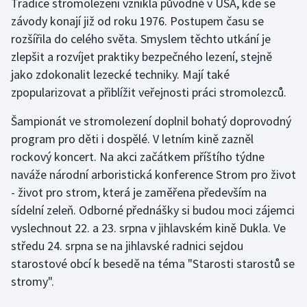
Tradice stromolezení vznikla původně v USA, kde se
Stolní tenis
závody konají již od roku 1976. Postupem času se
rozšířila do celého světa. Smyslem těchto utkání je
Triatlon
zlepšit a rozvíjet praktiky bezpečného lezení, stejně
jako zdokonalit lezecké techniky. Mají také
Veslování
zpopularizovat a přiblížit veřejnosti práci stromolezců.
Vodní slalom
Šampionát ve stromolezení doplnil bohatý doprovodný
program pro děti i dospělé. V letním kině zazněl
Volejbal
rockový koncert. Na akci začátkem příštího týdne
naváže národní arboristická konference Strom pro život
Ostatní
- život pro strom, která je zaměřena především na
sídelní zeleň. Odborné přednášky si budou moci zájemci
vyslechnout 22. a 23. srpna v jihlavském kině Dukla. Ve
středu 24. srpna se na jihlavské radnici sejdou
starostové obcí k besedě na téma "Starosti starostů se
stromy".