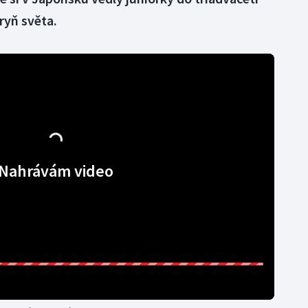
tryň světa.
Nahrávám video