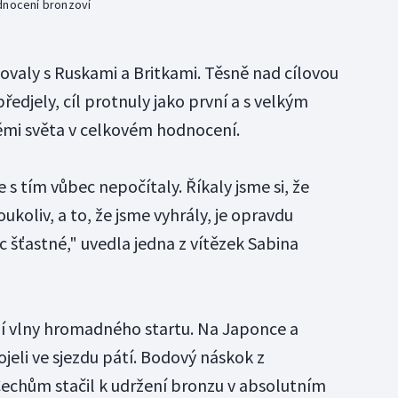
dnocení bronzoví
jovaly s Ruskami a Britkami. Těsně nad cílovou
předjely, cíl protnuly jako první a s velkým
ěmi světa v celkovém hodnocení.
 s tím vůbec nepočítaly. Říkaly jsme si, že
ukoliv, a to, že jsme vyhrály, je opravdu
c šťastné," uvedla jedna z vítězek Sabina
vní vlny hromadného startu. Na Japonce a
jeli ve sjezdu pátí. Bodový náskok z
Čechům stačil k udržení bronzu v absolutním