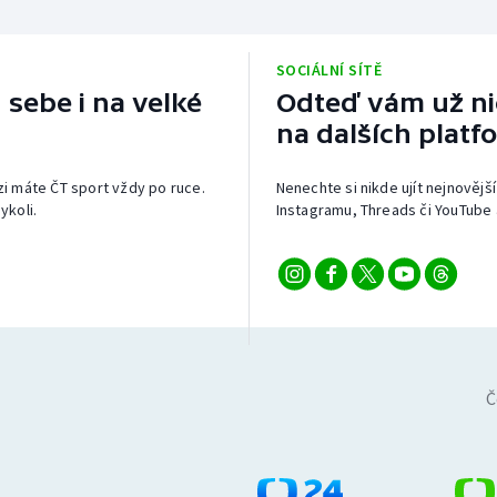
SOCIÁLNÍ SÍTĚ
 sebe i na velké
Odteď vám už nic
na dalších platf
izi máte ČT sport vždy po ruce.
Nenechte si nikde ujít nejnovější
ykoli.
Instagramu, Threads či YouTube 
Č