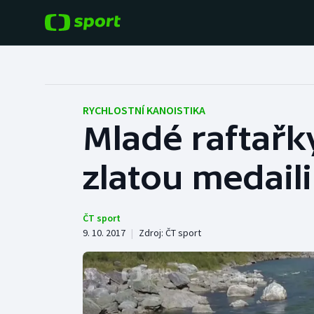
POPULÁRNÍ
DALŠÍ SPORTY
Fotbal
Americký fotbal
RYCHLOSTNÍ KANOISTIKA
Mladé raftařk
Hokej
Baseball a softbal
zlatou medaili
Tenis
Basketbal
Atletika
Biatlon
ČT sport
9. 10. 2017
|
Zdroj:
ČT sport
Cyklistika
Boby a skeleton
Box