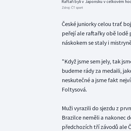
Raftaři byli v Japonsku v celkovém ho
Zdroj:
ČT sport
České juniorky celou trať bo
peřejí ale raftařky obě lodě 
náskokem se staly i mistryn
"Když jsme sem jely, tak jsme
budeme rády za medaili, jako
neskutečné a jsme fakt nejví
Foltysová.
Muži vyrazili do sjezdu z pr
Brazilce neměli a nakonec do
předchozích tří závodů ale 