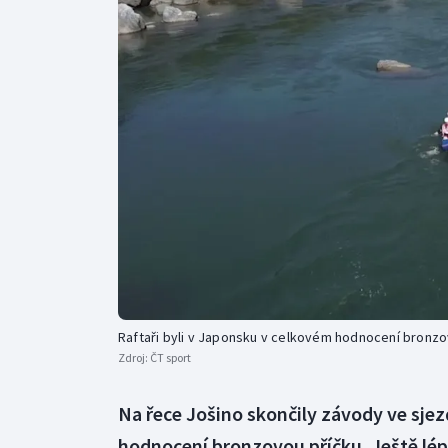
Curling
Dostihy
Florbal
Futsal
Golf
Gymnastika
Raftaři byli v Japonsku v celkovém hodnocení bronzo
Zdroj:
ČT sport
Na řece Jošino skončily závody ve sje
hodnocení bronzovou příčku. Ještě lépe