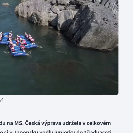
Moderní pětiboj
Triatlon
Motorsport
Veslování
Olympijské hry
Vodní slalom
Parasport
Volejbal
Plavání
Ostatní
Plážový volejbal
ví
zdu na MS. Česká výprava udržela v celkovém
 si v Japonsku vedly juniorky do třiadvaceti