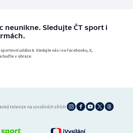
 neunikne. Sledujte ČT sport i
ormách.
 sportovní události. Sledujte nás i na Facebooku, X,
a buďte v obraze.
eská televize na sociálních sítích: