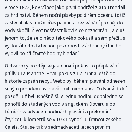
v roce 1873, kdy vůbec jako první obdržel zlatou medaili
Gymnastika
za hrdinství. Během noční plavby po širém oceánu totiž
zaslechl hlas muže přes palubu a bez váhání pro něj do
Házená
vody skočil. Život nešťastníkovi sice nezachránil, ale už
jenom to, že se o něco takového pokusil a sám přežil, si
Jezdectví
vysloužilo dostatečnou pozornost. Záchranný člun ho
vylovil po tři čtvrtě hodiny hledání.
Judo
O dva roky později se jako první pokusil o přeplavání
Krasobruslení
průlivu La Manche. První pokus z 12. srpna ještě do
historie zapsán nebyl. Webb byl během plavání odnesen
Lezení
silným proudem asi devět mil mimo kurz. O dvanáct dní
později už byl úspěšnější. V jednu hodinu odpoledne se
Lyže a snowboard
ponořil do studených vod v anglickém Doveru a po
téměř dvaadvaceti hodinách plavání a překonání
Moderní pětiboj
čtyřiceti kilometrů se v 10:41 vynořil u francouzského
Calais. Stal se tak v sedmadvaceti letech prvním
Motorsport