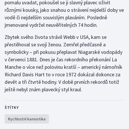
pomalu uvadat, pokoušel se ji slavný plavec oživit
Stolní tenis
různými kousky, jako snahou o strávení nejdelší doby ve
vodě či nejdelším souvislým plaváním. Posledně
Triatlon
jmenované vydržel neuvěřitelných 74 hodin.
Veslování
Zbytek svého života strávil Webb v USA, kam se
přestěhoval se svojí ženou. Zemřel předčasně a
Vodní slalom
symbolicky – při pokusu přeplavat Niagarské vodopády
v červenci 1881. Dnes je čas rekordního překonání La
Volejbal
Manche o více než polovinu kratší – americký námořník
Ostatní
Richard Davis Hart to v roce 1972 dokázal dokonce za
devět a tři čtvrtě hodiny. V době prvních rekordů totiž
ještě nebyl znám plavecký styl kraul.
ŠTÍTKY
Rychlostní kanoistika