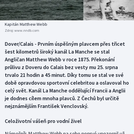
Baseball a softbal
Soutěže
Basketbal
Historické návraty
Kapitán Matthew Webb
Zdroj:
www.nndb.com
Biatlon
Aplikace ČT sport
Dover/Calais - Prvním úspěšným plavcem přes třicet
Boby a skeleton
AZ kvíz
šest kilometrů široký kanál La Manche se stal
Angličan Matthew Webb v roce 1875. Překonání
Box
průlivu z Doveru do Calais bez vesty mu 25. srpna
trvalo 21 hodin a 45 minut. Díky tomu se stal ve své
Curling
době opravdovou sportovní celebritou a oslavoval ho
celý svět. Kanál La Manche oddělující Francii a Anglii
Dostihy
je dodnes cílem mnoha plavců. Z Čechů byl určitě
Florbal
nejznámějším František Venclovský.
Futsal
Celoživotní vášeň pro vodní živel
Námořník Matthew Webb na sebe poprvé upozornil už
Golf