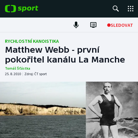
POPULÁRNÍ
SLEDOVAT
Fotbal
RYCHLOSTNÍ KANOISTIKA
Matthew Webb - první
Hokej
pokořitel kanálu La Manche
Tenis
Tomáš Šťástka
25. 8. 2010
|
Zdroj:
ČT sport
Atletika
Cyklistika
DALŠÍ SPORTY
Americký fotbal
NEPŘEHLÉDNĚTE