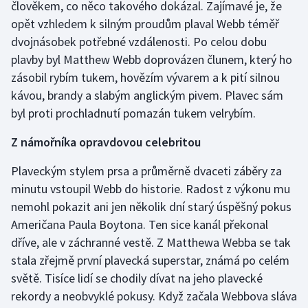
člověkem, co něco takového dokázal. Zajímavé je, že
Olympijské hry
opět vzhledem k silným proudům plaval Webb téměř
dvojnásobek potřebné vzdálenosti. Po celou dobu
Parasport
plavby byl Matthew Webb doprovázen člunem, který ho
zásobil rybím tukem, hovězím vývarem a k pití silnou
Plavání
kávou, brandy a slabým anglickým pivem. Plavec sám
byl proti prochladnutí pomazán tukem velrybím.
Plážový volejbal
Z námořníka opravdovou celebritou
Ragby
Plaveckým stylem prsa a průměrně dvaceti záběry za
Rychlobruslení
minutu vstoupil Webb do historie. Radost z výkonu mu
nemohl pokazit ani jen několik dní starý úspěšný pokus
Rychlostní kanoistika
Američana Paula Boytona. Ten sice kanál překonal
dříve, ale v záchranné vestě. Z Matthewa Webba se tak
Short track
stala zřejmě první plavecká superstar, známá po celém
světě. Tisíce lidí se chodily dívat na jeho plavecké
Sportovní střelba
rekordy a neobvyklé pokusy. Když začala Webbova sláva