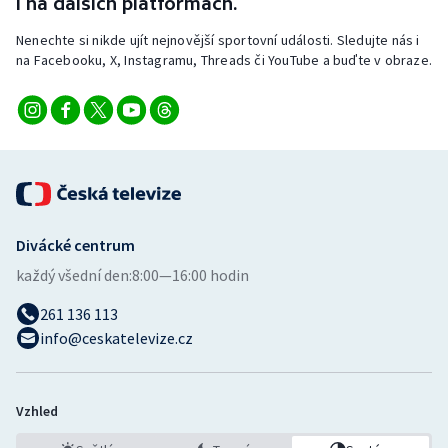
i na dalších platformách.
Nenechte si nikde ujít nejnovější sportovní události. Sledujte nás i
na Facebooku, X, Instagramu, Threads či YouTube a buďte v obraze.
Divácké centrum
každý všední den:
8:00—16:00 hodin
261 136 113
info@ceskatelevize.cz
Vzhled