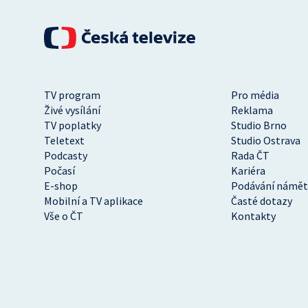
TV program
Pro média
Živé vysílání
Reklama
TV poplatky
Studio Brno
Teletext
Studio Ostrava
Podcasty
Rada ČT
Počasí
Kariéra
E-shop
Podávání námět
Mobilní a TV aplikace
Časté dotazy
Vše o ČT
Kontakty