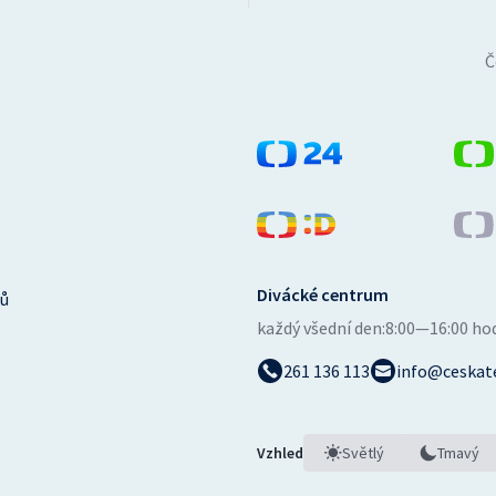
Č
Divácké centrum
ů
každý všední den:
8:00—16:00 ho
261 136 113
info@ceskate
Vzhled
Světlý
Tmavý