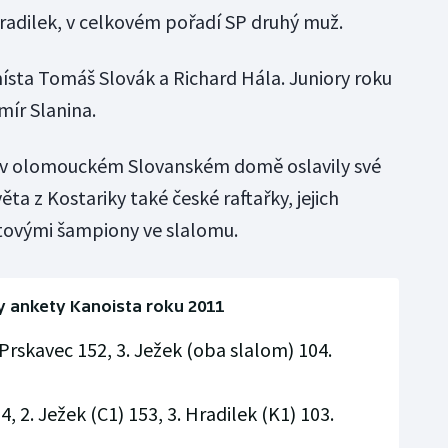
Hradilek, v celkovém pořadí SP druhý muž.
 místa Tomáš Slovák a Richard Hála. Juniory roku
mír Slanina.
 v olomouckém Slovanském domě oslavily své
ěta z Kostariky také české raftařky, jejich
ětovými šampiony ve slalomu.
 ankety Kanoista roku 2011
. Prskavec 152, 3. Ježek (oba slalom) 104.
, 2. Ježek (C1) 153, 3. Hradilek (K1) 103.