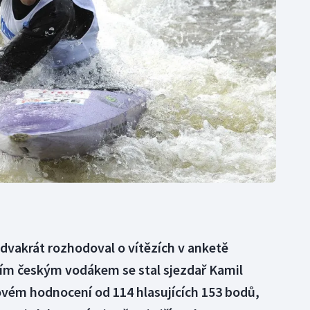
Moderní pětiboj
Triatlon
Motorsport
Veslování
Olympijské hry
Vodní slalom
Parasport
Volejbal
Plavání
Ostatní
Plážový volejbal
dvakrát rozhodoval o vítězích v anketě
ším českým vodákem se stal sjezdař Kamil
ovém hodnocení od 114 hlasujících 153 bodů,