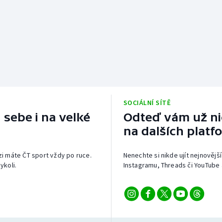
SOCIÁLNÍ SÍTĚ
 sebe i na velké
Odteď vám už nic
na dalších platf
izi máte ČT sport vždy po ruce.
Nenechte si nikde ujít nejnovější
ykoli.
Instagramu, Threads či YouTube 