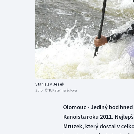
Curling
Dostihy
Florbal
Futsal
Golf
Gymnastika
Stanislav Ježek
Zdroj:
ČTK/Kateřina Šulová
Olomouc - Jediný bod hned 
Kanoista roku 2011. Nejlep
Mrůzek, který dostal v celk