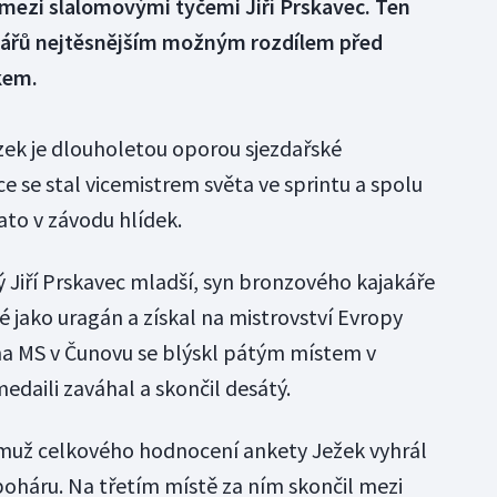
 mezi slalomovými tyčemi Jiří Prskavec. Ten
omářů nejtěsnějším možným rozdílem před
kem.
ůzek je dlouholetou oporou sjezdařské
e se stal vicemistrem světa ve sprintu a spolu
ato v závodu hlídek.
Jiří Prskavec mladší, syn bronzového kajakáře
é jako uragán a získal na mistrovství Evropy
 na MS v Čunovu se blýskl pátým místem v
medaili zaváhal a skončil desátý.
 muž celkového hodnocení ankety Ježek vyhrál
oháru. Na třetím místě za ním skončil mezi