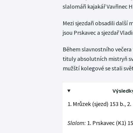
slalomáři kajakář Vavřinec 
Mezi sjezdaři obsadili další
jsou Prskavec a sjezdař Vladi
Během slavnostního večera
tituly absolutních mistryň sv
mužští kolegové se stali sv
Výsledky
1. Mrůzek (sjezd) 153 b., 2
Slalom:
1. Prskavec (K1) 154