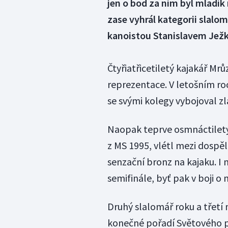
jen o bod za ním byl mladík
zase vyhrál kategorii slal
kanoistou Stanislavem Jež
Čtyřiatřicetiletý kajakář Mr
reprezentace. V letošním roc
se svými kolegy vybojoval zl
Naopak teprve osmnáctiletý 
z MS 1995, vlétl mezi dospěl
senzační bronz na kajaku. I
semifinále, byť pak v boji o 
Druhý slalomář roku a třetí
konečné pořadí Světového p