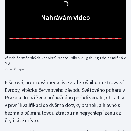
Gymnastika
Nahrávám video
Házená
Jezdectví
Judo
Všech šest českých kanoistů postoupilo v Augsburgu do semifinále
MS
Krasobruslení
Zdroj:
ČT sport
Fišerová, bronzová medailistka z letošního mistrovství
Lezení
Evropy, vítězka červnového závodu Světového poháru v
Praze a druhá žena průběžného pořadí seriálu, obsadila
Lyže a snowboard
v první kvalifikaci se dvěma dotyky branek, a hlavně s
Moderní pětiboj
bezmála půlminutovou ztrátou na nejrychlejší ženu až
čtyřicáté místo.
Motorsport