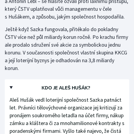
a Antonín Lébl – se hlasitě ozvali proti laxnímu přístupu,
který ČSTV uplatňoval vůči managementu v čele
s Hušákem, a způsobu, jakým společnost hospodařila.
Ještě když Sazka fungovala, přitékalo do pokladny
ČSTV více než půl miliardy korun ročně. Po krachu firmy
ale prodalo sdružení své akcie za symbolickou jednu
korunu. V současnosti společnost vlastní skupina KKCG
a její loterijní byznys je odhadován na 3,8 miliardy
korun.
KDO JE ALEŠ HUŠÁK?
Aleš Hušák vedl loterijní společnost Sazka patnáct
let. Právníci tělovýchovné organizace jej kritizují za
pronájem soukromého letadla na účet firmy, nákup
zámku a kláštera či za mnohamilionové kontrakty s
poradenskými firmami. Vyšlo také najevo, že čistá