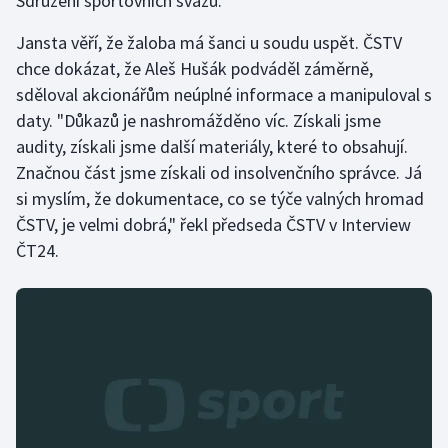
Sdružení sportovních svazů.
Stolní tenis
Jansta věří, že žaloba má šanci u soudu uspět. ČSTV
Triatlon
chce dokázat, že Aleš Hušák podváděl záměrně,
sděloval akcionářům neúplné informace a manipuloval s
Veslování
daty. "Důkazů je nashromážděno víc. Získali jsme
audity, získali jsme další materiály, které to obsahují.
Vodní slalom
Značnou část jsme získali od insolvenčního správce. Já
si myslím, že dokumentace, co se týče valných hromad
Volejbal
ČSTV, je velmi dobrá," řekl předseda ČSTV v Interview
ČT24.
Ostatní