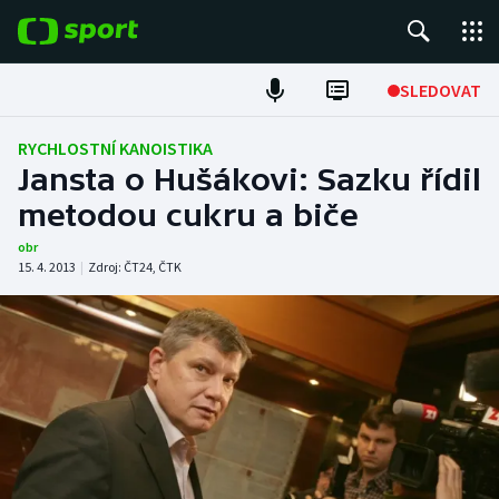
POPULÁRNÍ
SLEDOVAT
Fotbal
RYCHLOSTNÍ KANOISTIKA
Jansta o Hušákovi: Sazku řídil
Hokej
metodou cukru a biče
Tenis
obr
15. 4. 2013
|
Zdroj:
ČT24
,
ČTK
Atletika
Cyklistika
DALŠÍ SPORTY
Americký fotbal
NEPŘEHLÉDNĚTE