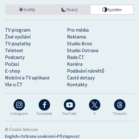
Světlý
Tmavý
Systém
TV program
Pro média
Živé vysílání
Reklama
TV poplatky
Studio Brno
Teletext
Studio Ostrava
Podcasty
Rada ČT
Počasí
Kariéra
E-shop
Podávání námětů
Mobilní a TV aplikace
Časté dotazy
Vše o ČT
Kontakty
Instagram
Facebook
YouTube
X
Threads
© Česká televize
•
•
English
Ochrana soukromí
Přístupnost