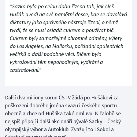
"Sazka byla po celou dobu řízena tak, jak Aleš
Olympijské hry
Hušák uvedl na své pamětní desce, kde se dovolává
diktatury jako správného nástroje řízení, o němž
Parasport
tvrdí, že se musí osladit cukrem a používat bič.
Cukrem byly samozřejmě ohromné odměny, výlety
Plavání
do Los Angeles, na Mallorku, pořádání opulentních
Plážový volejbal
večírků a další podobné věci. Bičem bylo
vyhrožování těm nepohodlným, vydírání a
Ragby
zastrašování."
Rychlobruslení
Další dva miliony korun ČSTV žádá po Hušákovi za
Rychlostní kanoistika
poškození dobrého jména svazu i českého sportu
Short track
obecně a chce od Hušáka také omluvu. K žalobě se
nejspíš připojí i další akcionáři bývalé Sazky – Český
Sportovní střelba
olympijský výbor a Autoklub. Zvažují to i Sokol a