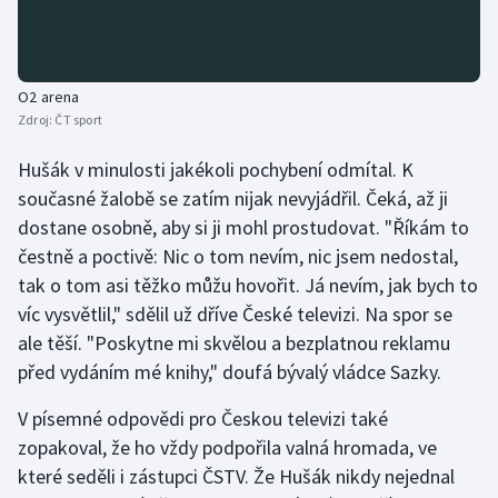
O2 arena
Zdroj:
ČT sport
Hušák v minulosti jakékoli pochybení odmítal. K
současné žalobě se zatím nijak nevyjádřil. Čeká, až ji
dostane osobně, aby si ji mohl prostudovat. "Říkám to
čestně a poctivě: Nic o tom nevím, nic jsem nedostal,
tak o tom asi těžko můžu hovořit. Já nevím, jak bych to
víc vysvětlil," sdělil už dříve České televizi. Na spor se
ale těší. "Poskytne mi skvělou a bezplatnou reklamu
před vydáním mé knihy," doufá bývalý vládce Sazky.
V písemné odpovědi pro Českou televizi také
zopakoval, že ho vždy podpořila valná hromada, ve
které seděli i zástupci ČSTV. Že Hušák nikdy nejednal