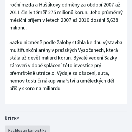
roční mzda a Hušákovy odměny za období 2007 až
2011 činily téměř 275 milionů korun. Jeho průměrný
měsíční příjem v letech 2007 až 2010 dosáhl 5,638
milionu.
Sazku nicméně podle žaloby stáhla ke dnu výstavba
multifunkční arény v pražských Vysočanech, která
stála až devět miliard korun. Bývalé vedení Sazky
zároveň v době splácení této investice prý
přemrštěně utrácelo. Výdaje za ošacení, auta,
nemovitosti či nákup vinařství a uměleckých děl
přišly skoro na miliardu.
ŠTÍTKY
Rychlostní kanoistika