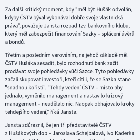
Za další kritický moment, kdy "měl být Hušák odvolán,
kdyby ČSTV býval vykonával dobře svoje vlastnická
práva", považuje Jansta rozpad tzv. bankovního klubu,
který měl zabezpečit financování Sazky – splácení úvěrů
a bondů.
Třetím a posledním varováním, na jehož základě měl
ČSTV Hušáka sesadit, bylo rozhodnutí bank začít
prodávat svoje pohledávky vůči Sazce. Tyto pohledávky
začali skupovat investoři, kteří cítili, že se Sazka stane
"snadnou kořistí". "Tehdy vedení ČSTV – místo aby
jednalo, vyměnilo management a nastavilo krizový
management – neudělalo nic. Naopak obhajovalo kroky
tehdejšího vedení," říká Jansta.
Jansta zdůraznil, že jen tři představitelé ČSTV
z Hušákových dob – Jaroslava Schejbalová, Ivo Kaderka