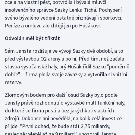
zcela na vlastní pěst, potvrdila i bývalá mluvčí
insolvenčního správce Sazky Lenka Tichá. Pochybení
svého bývalého vedení ostatně přiznávají i sportovci.
Peníze a omluvu ale chtějí jen po Hušákovi.
Odvolán měl být třikrát
Sám Jansta rozlišuje ve vývoji Sazky dvě období, a to
před výstavbou O2 areny a po ní. Před tím, než začala
stavba vysočanské haly, prý Hušák řídil Sazku "poměrně
dobře" – firma plnila svoje závazky a vytvořila si vnitřní
rezervy.
Zlomovým bodem pro další osud Sazky bylo podle
Jansty právě rozhodnutí o výstavbě multifunkční haly,
do které se firma pustila bez jakýchkoli vlastních
zdrojů. Dokonce ani nevěděla, na kolik celá investice
přijde. "První odhad, že bude stát 2,75 miliardy,
následně vyletěl až na 9 miliard," upozornil Jansta,