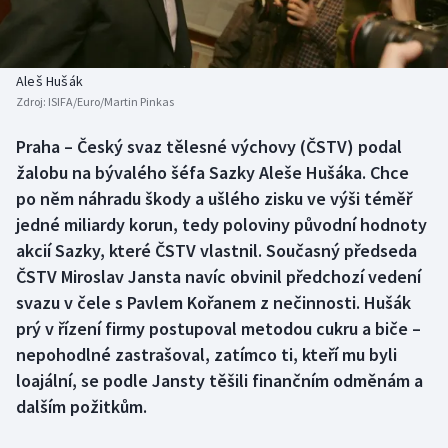
Baseball a softbal
Soutěže
Basketbal
Historické návraty
Aleš Hušák
Zdroj:
ISIFA/Euro/Martin Pinkas
Biatlon
Aplikace ČT sport
Praha – Český svaz tělesné výchovy (ČSTV) podal
Boby a skeleton
AZ kvíz
žalobu na bývalého šéfa Sazky Aleše Hušáka. Chce
po něm náhradu škody a ušlého zisku ve výši téměř
Box
jedné miliardy korun, tedy poloviny původní hodnoty
akcií Sazky, které ČSTV vlastnil. Současný předseda
Curling
ČSTV Miroslav Jansta navíc obvinil předchozí vedení
svazu v čele s Pavlem Kořanem z nečinnosti. Hušák
Dostihy
prý v řízení firmy postupoval metodou cukru a biče –
Florbal
nepohodlné zastrašoval, zatímco ti, kteří mu byli
loajální, se podle Jansty těšili finančním odměnám a
Futsal
dalším požitkům.
Golf