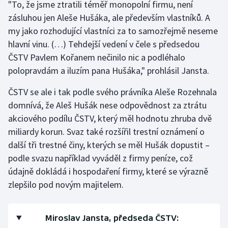
"To, že jsme ztratili téměř monopolní firmu, není
zásluhou jen Aleše Hušáka, ale především vlastníků. A
Gymnastika
my jako rozhodující vlastníci za to samozřejmě neseme
hlavní vinu. (…) Tehdejší vedení v čele s předsedou
Házená
ČSTV Pavlem Kořanem nečinilo nic a podléhalo
polopravdám a iluzím pana Hušáka," prohlásil Jansta.
Jezdectví
ČSTV se ale i tak podle svého právníka Aleše Rozehnala
Judo
domnívá, že Aleš Hušák nese odpovědnost za ztrátu
akciového podílu ČSTV, který měl hodnotu zhruba dvě
Krasobruslení
miliardy korun. Svaz také rozšířil trestní oznámení o
další tři trestné činy, kterých se měl Hušák dopustit –
Lezení
podle svazu například vyváděl z firmy peníze, což
Lyže a snowboard
údajně dokládá i hospodaření firmy, které se výrazně
zlepšilo pod novým majitelem.
Moderní pětiboj
Miroslav Jansta, předseda ČSTV:
Motorsport