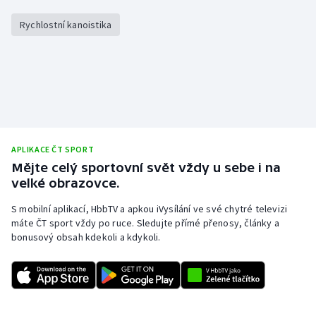
Stolní tenis
Rychlostní kanoistika
Triatlon
Veslování
Vodní slalom
Volejbal
APLIKACE ČT SPORT
Mějte celý sportovní svět vždy u sebe i na
Ostatní
velké obrazovce.
S mobilní aplikací, HbbTV a apkou iVysílání ve své chytré televizi
máte ČT sport vždy po ruce. Sledujte přímé přenosy, články a
bonusový obsah kdekoli a kdykoli.