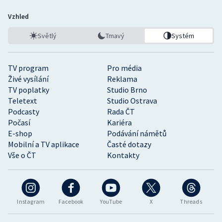
Vzhled
Světlý
Tmavý
Systém
TV program
Pro média
Živé vysílání
Reklama
TV poplatky
Studio Brno
Teletext
Studio Ostrava
Podcasty
Rada ČT
Počasí
Kariéra
E-shop
Podávání námětů
Mobilní a TV aplikace
Časté dotazy
Vše o ČT
Kontakty
Instagram
Facebook
YouTube
X
Threads