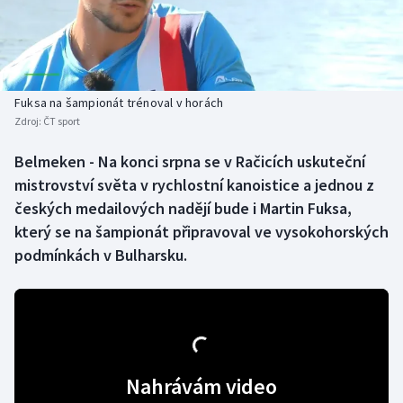
Baseball a softbal
Soutěže
Basketbal
Historické návraty
Biatlon
Aplikace ČT sport
Fuksa na šampionát trénoval v horách
Zdroj:
ČT sport
Boby a skeleton
AZ kvíz
Belmeken - Na konci srpna se v Račicích uskuteční
mistrovství světa v rychlostní kanoistice a jednou z
Box
českých medailových nadějí bude i Martin Fuksa,
Curling
který se na šampionát připravoval ve vysokohorských
podmínkách v Bulharsku.
Dostihy
Florbal
Futsal
Nahrávám video
Golf