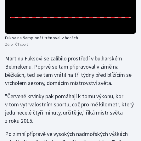
Gymnastika
Házená
Fuksa na šampionát trénoval v horách
Jezdectví
Zdroj:
ČT sport
Martinu Fuksovi se zalíbilo prostředí v bulharském
Judo
Belmekenu. Poprvé se tam připravoval v zimě na
běžkách, teď se tam vrátil na tři týdny před blížícím se
Krasobruslení
vrcholem sezony, domácím mistrovství světa.
Lezení
"Červené krvinky pak pomáhají k tomu výkonu, kor
v tom vytrvalostním sportu, což pro mě kilometr, který
Lyže a snowboard
jedu necelé čtyři minuty, určitě je," říká mistr světa
z roku 2015.
Moderní pětiboj
Po zimní přípravě ve vysokých nadmořských výškách
Motorsport