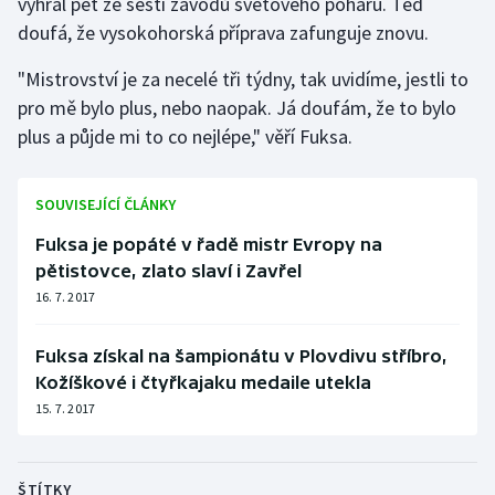
vyhrál pět ze šesti závodů světového poháru. Teď
doufá, že vysokohorská příprava zafunguje znovu.
Olympijské hry
"Mistrovství je za necelé tři týdny, tak uvidíme, jestli to
Parasport
pro mě bylo plus, nebo naopak. Já doufám, že to bylo
plus a půjde mi to co nejlépe," věří Fuksa.
Plavání
Plážový volejbal
SOUVISEJÍCÍ ČLÁNKY
Fuksa je popáté v řadě mistr Evropy na
Ragby
pětistovce, zlato slaví i Zavřel
Rychlobruslení
16. 7. 2017
Rychlostní kanoistika
Fuksa získal na šampionátu v Plovdivu stříbro,
Kožíškové i čtyřkajaku medaile utekla
Short track
15. 7. 2017
Sportovní střelba
ŠTÍTKY