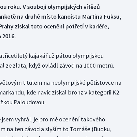
tou roku. V souboji olympijských vítězů
 anketě na druhé místo kanoistu Martina Fuksu,
Prahy získal toto ocenění potřetí v kariéře,
a 2016.
natřicetiletý kajakář už pátou olympijskou
al ze zlata, když ovládl závod na 1000 metrů.
světovým titulem na neolympijské pětistovce na
rkandu, kde navíc získal bronz v kategorii K2
ežkou Paloudovou.
že jsem vyhrál, je pro mě ocenění takového
ám na ten závod a slyším to Tomáše (Budku,