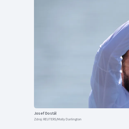
Curling
Dostihy
Florbal
Futsal
Golf
Gymnastika
Josef Dostál
Zdroj:
REUTERS/Molly Darlington