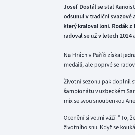
Josef Dostál se stal Kanois
odsunul v tradiční svazové
který kraloval loni. Rodák z 
radoval se už v letech 2014 
Na Hrách v Paříži získal jed
medaili, ale poprvé se radov
Životní sezonu pak doplnil 
šampionátu v uzbeckém Sama
mix se svou snoubenkou An
Ocenění si velmi váží. "To, 
životního snu. Když se kouk