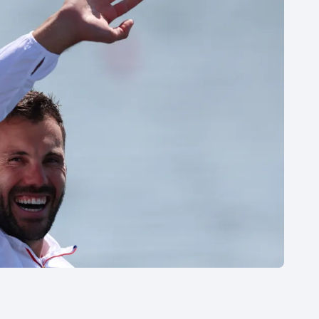
Moderní pětiboj
Triatlon
Motorsport
Veslování
Olympijské hry
Vodní slalom
Parasport
Volejbal
Plavání
Ostatní
Plážový volejbal