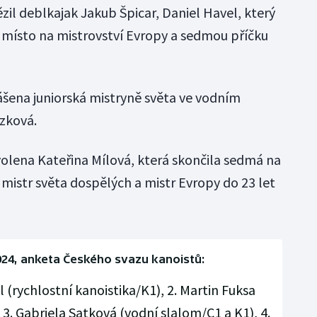
il deblkajak Jakub Špicar, Daniel Havel, který
é místo na mistrovství Evropy a sedmou příčku
lášena juniorská mistryně světa ve vodním
zková.
olena Kateřina Mílová, která skončila sedmá na
 mistr světa dospělých a mistr Evropy do 23 let
024, anketa Českého svazu kanoistů:
l (rychlostní kanoistika/K1), 2. Martin Fuksa
 3. Gabriela Satková (vodní slalom/C1 a K1), 4.