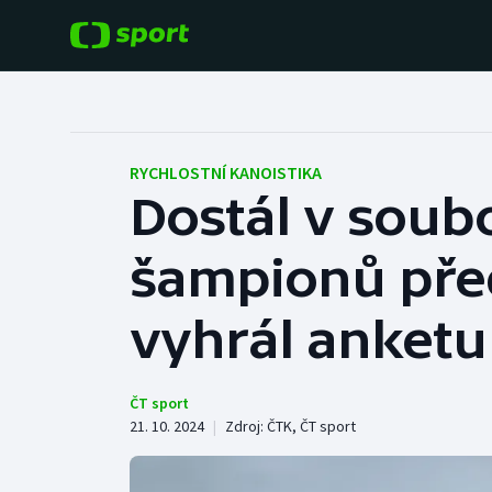
POPULÁRNÍ
DALŠÍ SPORTY
Fotbal
Americký fotbal
RYCHLOSTNÍ KANOISTIKA
Dostál v soub
Hokej
Baseball a softbal
šampionů před
Tenis
Basketbal
Atletika
vyhrál anketu
Biatlon
Cyklistika
Boby a skeleton
ČT sport
21. 10. 2024
|
Zdroj:
ČTK
,
ČT sport
Box