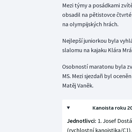
Mezi týmy a posádkami zvítěz
obsadil na pětistovce čtvrt
na olympijských hrách.
Nejlepší juniorkou byla vyh
slalomu na kajaku Klára Mrá
Osobností maratonu byla zv
MS. Mezi sjezdaři byl oceněn
Matěj Vaněk.
Kanoista roku 2
Jednotlivci:
1. Josef Dostá
(rychlostní kanoistika/C1),