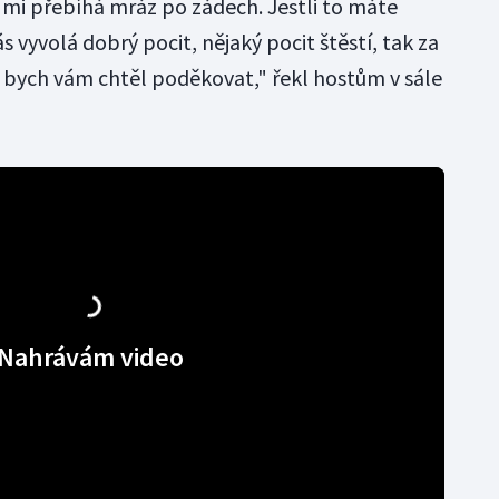
 mi přebíhá mráz po zádech. Jestli to máte
s vyvolá dobrý pocit, nějaký pocit štěstí, tak za
 bych vám chtěl poděkovat," řekl hostům v sále
Nahrávám video