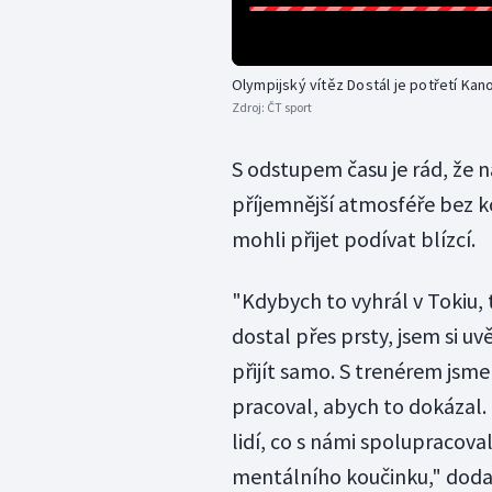
Olympijský vítěz Dostál je potřetí Kan
Zdroj:
ČT sport
S odstupem času je rád, že n
příjemnější atmosféře bez k
mohli přijet podívat blízcí.
"Kdybych to vyhrál v Tokiu, t
dostal přes prsty, jsem si u
přijít samo. S trenérem jsm
pracoval, abych to dokázal. 
lidí, co s námi spolupracoval
mentálního koučinku," dodal