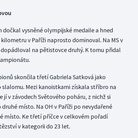
kovou
ch dočkal vysněné olympijské medaile a hned
e kilometru v Paříži naprosto dominoval. Na MS v
 dopádloval na pětistovce druhý. K tomu přidal
šampionátu.
ionů skončila třetí Gabriela Satková jako
 slalomu. Mezi kanoistkami získala stříbro na
e jí v závodech Světového poháru, z nichž si
o druhé místo. Na OH v Paříži po nevydařené
é místo. Ke třetí příčce v celkovém pořadí
ězství v kategorii do 23 let.