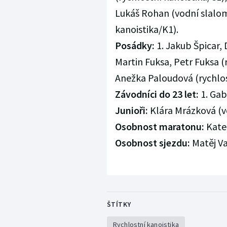
Lukáš Rohan (vodní slalom
kanoistika/K1).
Posádky:
1. Jakub Špicar, 
Martin Fuksa, Petr Fuksa (r
Anežka Paloudová (rychlos
Závodníci do 23 let:
1. Gab
Junioři:
Klára Mrázková (v
Osobnost maratonu:
Kateř
Osobnost sjezdu:
Matěj V
ŠTÍTKY
Rychlostní kanoistika