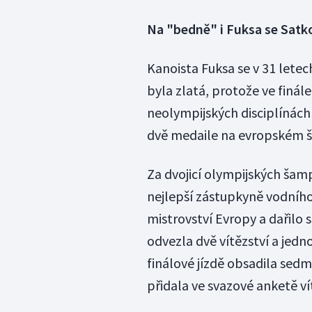
Na "bedně" i Fuksa se Sat
Kanoista Fuksa se v 31 lete
byla zlatá, protože ve finál
neolympijských disciplínách
dvě medaile na evropském 
Za dvojicí olympijských šamp
nejlepší zástupkyně vodního
mistrovství Evropy a dařilo s
odvezla dvě vítězství a jedn
finálové jízdě obsadila sedm
přidala ve svazové anketě vít