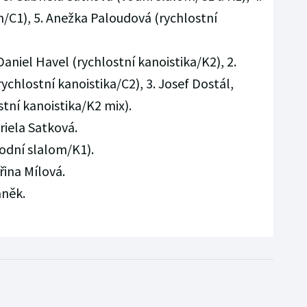
/C1), 5. Anežka Paloudová (rychlostní
Daniel Havel (rychlostní kanoistika/K2), 2.
ychlostní kanoistika/C2), 3. Josef Dostál,
tní kanoistika/K2 mix).
riela Satková.
odní slalom/K1).
ina Mílová.
aněk.