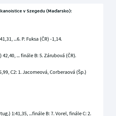
í kanoistice v Szegedu (Maďarsko):
41,31, ...6. P. Fuksa (ČR) -1,14.
 42,40, ... finále B: 5. Zárubová (ČR).
,99, C2: 1. Jacomeová, Corberaová (Šp.)
g.) 1:41,35, ...finále B: 7. Vorel, finále C: 2.