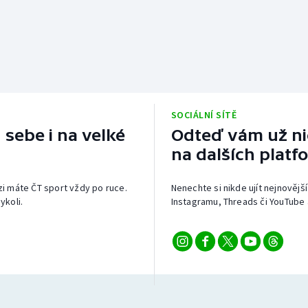
SOCIÁLNÍ SÍTĚ
 sebe i na velké
Odteď vám už nic
na dalších platf
izi máte ČT sport vždy po ruce.
Nenechte si nikde ujít nejnovější
ykoli.
Instagramu, Threads či YouTube 