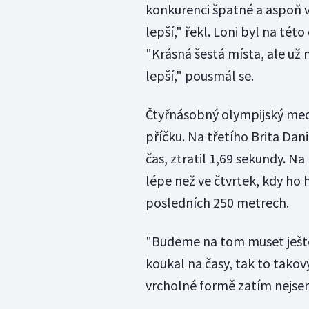
konkurenci špatné a aspoň v
lepší," řekl. Loni byl na této
"Krásná šestá místa, ale už 
lepší," pousmál se.
Čtyřnásobný olympijský meda
příčku. Na třetího Brita Dan
čas, ztratil 1,69 sekundy. N
lépe než ve čtvrtek, kdy ho h
posledních 250 metrech.
"Budeme na tom muset ještě
koukal na časy, tak to takov
vrcholné formě zatím nejsem