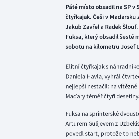
Páté místo obsadil na SP v
čtyřkajak. Češi v Maďarsku 
Jakub Zavřel a Radek Šlouf. 
Fuksa, který obsadil šesté 
sobotu na kilometru Josef 
Elitní čtyřkajak s náhradní
Daniela Havla, vyhrál čtvrteč
nejlepší nestačil: na vítězn
Maďary téměř čtyři desetiny
Fuksa na sprinterské dvoust
Arturem Gulijevem z Uzbekis
povedl start, protože to neb