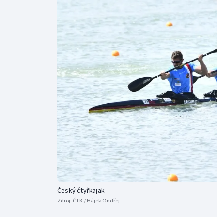
Curling
Dostihy
Florbal
Futsal
Golf
Gymnastika
Český čtyřkajak
Zdroj:
ČTK / Hájek Ondřej