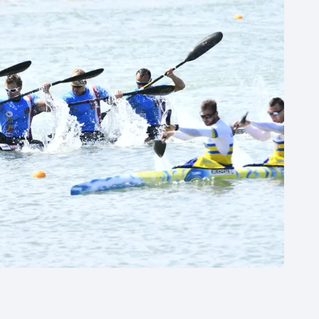
Moderní pětiboj
Triatlon
Motorsport
Veslování
Olympijské hry
Vodní slalom
Parasport
Volejbal
Plavání
Ostatní
Plážový volejbal