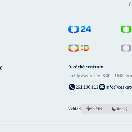
Č
Divácké centrum
ů
každý všední den:
8:00—16:00 ho
261 136 113
info@ceskate
Vzhled
Světlý
Tmavý