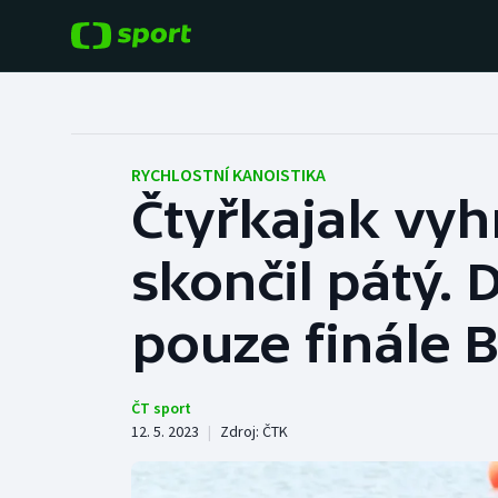
POPULÁRNÍ
DALŠÍ SPORTY
Fotbal
Americký fotbal
RYCHLOSTNÍ KANOISTIKA
Čtyřkajak vyh
Hokej
Baseball a softbal
skončil pátý. 
Tenis
Basketbal
Atletika
pouze finále B
Biatlon
Cyklistika
Boby a skeleton
ČT sport
12. 5. 2023
|
Zdroj:
ČTK
Box