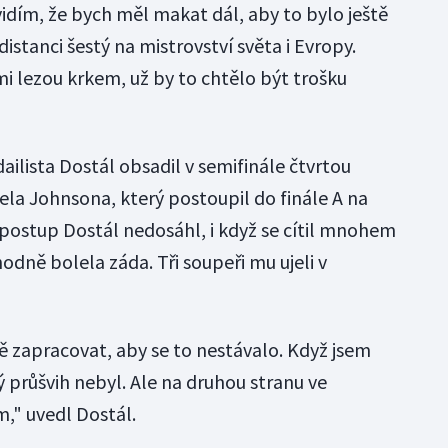
idím, že bych měl makat dál, aby to bylo ještě
 distanci šestý na mistrovství světa i Evropy.
mi lezou krkem, už by to chtělo být trošku
ilista Dostál obsadil v semifinále čtvrtou
iela Johnsona, který postoupil do finále A na
a postup Dostál nedosáhl, i když se cítil mnohem
odně bolela záda. Tři soupeři mu ujeli v
 zapracovat, aby se to nestávalo. Když jsem
ý průšvih nebyl. Ale na druhou stranu ve
," uvedl Dostál.