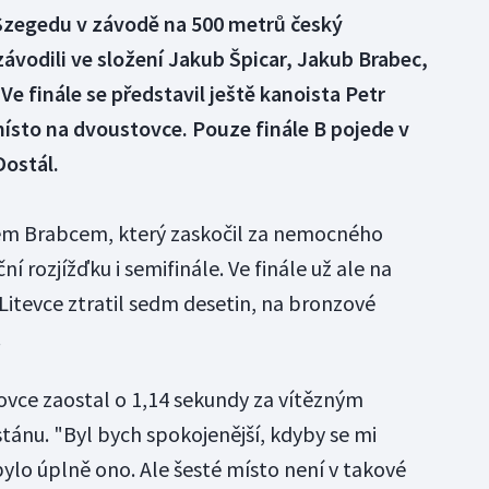
 Szegedu v závodě na 500 metrů český
závodili ve složení Jakub Špicar, Jakub Brabec,
Ve finále se představil ještě kanoista Petr
místo na dvoustovce. Pouze finále B pojede v
Dostál.
kem Brabcem, který zaskočil za nemocného
ní rozjížďku i semifinále. Ve finále už ale na
é Litevce ztratil sedm desetin, na bronzové
.
ovce zaostal o 1,14 sekundy za vítězným
tánu. "Byl bych spokojenější, kdyby se mi
ylo úplně ono. Ale šesté místo není v takové