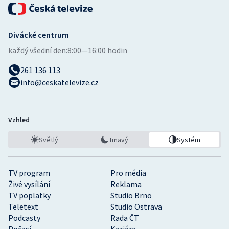
Divácké centrum
každý všední den:
8:00—16:00 hodin
261 136 113
info@ceskatelevize.cz
Vzhled
Světlý
Tmavý
Systém
TV program
Pro média
Živé vysílání
Reklama
TV poplatky
Studio Brno
Teletext
Studio Ostrava
Podcasty
Rada ČT