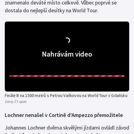
znamenalo deváté místo celkově. Vůbec poprvé se
dostala do nejlepší desítky na World Tour.
Nahrávám video
Finále B na 1500 metrů s Petrou Vaňkovou na World Tour v Gdaňsku
Zdroj:
ČT sport
Lochner nenašel v Cortině d’Ampezzo přemožitele
Johannes Lochner dvěma skvělými jízdami ovládl závod