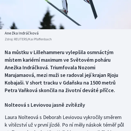
Baseball a softbal
Soutěže
Basketbal
Historické návraty
Biatlon
Aplikace ČT sport
Anežka Indráčková
Zdroj:
REUTERS/Kai Pfaffenbach
Boby a skeleton
AZ kvíz
Na můstku v Lillehammeru vylepšila osmnáctým
místem kariérní maximum ve Světovém poháru
Box
Anežka Indráčková. Triumfovala Nozomi
Curling
Marujamaová, mezi muži se radoval její krajan Rjoju
Kobajaši. V short tracku v Gdaňsku na 1500 metrů
Dostihy
Petra Vaňková skončila na životní deváté příčce.
Florbal
Nolteová s Leviovou jasně zvítězily
Futsal
Laura Nolteová s Deborah Leviovou vykročily směrem
k vítězství už v první jízdě. Po ní měly náskok téměř půl
Golf