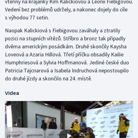
vteřiny na krajanky Kim Kalickiovou a Leonii Fiebigovou.
Vedení bez problémů udržely, a nakonec dojely do cíle
Gymnastika
s výhodou 77 setin.
Házená
Naopak Kalickiová s Fiebigovou zaváhaly a ztratily
pozici na stupních vítězů. Stříbro a bronz tak připadly
Jezdectví
dvěma americkým posádkám. Druhé skončily Kaysha
Loveová a Azaria Hillová. Třetí příčku obsadily Kailie
Judo
Humphriesová a Sylvia Hoffmanová. Jediné české duo
Patricia Tajcnarová a Isabela Indruchová nepostoupilo
Krasobruslení
do druhé jízdy a skončilo na 24. místě.
Lezení
Videa
Lyže a snowboard
Moderní pětiboj
Motorsport