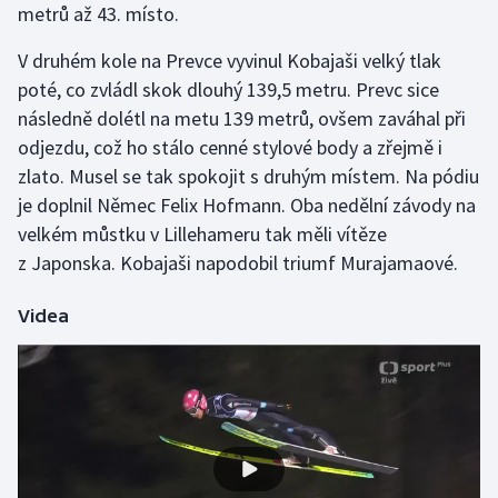
metrů až 43. místo.
V druhém kole na Prevce vyvinul Kobajaši velký tlak
poté, co zvládl skok dlouhý 139,5 metru. Prevc sice
následně dolétl na metu 139 metrů, ovšem zaváhal při
odjezdu, což ho stálo cenné stylové body a zřejmě i
zlato. Musel se tak spokojit s druhým místem. Na pódiu
je doplnil Němec Felix Hofmann. Oba nedělní závody na
velkém můstku v Lillehameru tak měli vítěze
z Japonska. Kobajaši napodobil triumf Murajamaové.
Videa