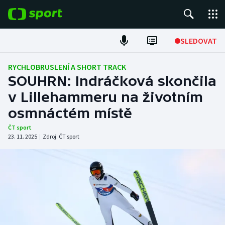
POPULÁRNÍ
SLEDOVAT
Fotbal
RYCHLOBRUSLENÍ A SHORT TRACK
SOUHRN: Indráčková skončila
Hokej
v Lillehammeru na životním
osmnáctém místě
Tenis
ČT sport
Atletika
23. 11. 2025
|
Zdroj:
ČT sport
Cyklistika
DALŠÍ SPORTY
Americký fotbal
NEPŘEHLÉDNĚTE