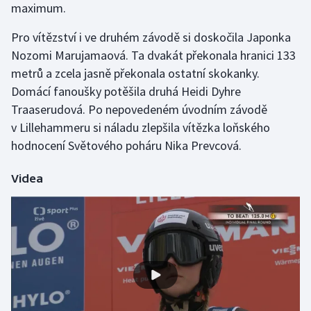
maximum.
Stolní tenis
Pro vítězství i ve druhém závodě si doskočila Japonka
Triatlon
Nozomi Marujamaová. Ta dvakát překonala hranici 133
metrů a zcela jasně překonala ostatní skokanky.
Veslování
Domácí fanoušky potěšila druhá Heidi Dyhre
Traaserudová. Po nepovedeném úvodním závodě
Vodní slalom
v Lillehammeru si náladu zlepšila vítězka loňského
Volejbal
hodnocení Světového poháru Nika Prevcová.
Ostatní
Videa