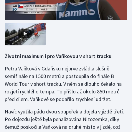
Životní maximum i pro Vaňkovou v short tracku
Petra Vaňková v Gdaňsku nejprve zvládla slušně
semifinále na 1500 metrů a postoupila do finále B
World Tour v short tracku. V něm se dlouho čekalo na
rozjetí rychlého tempa. To přišlo až okolo 850 metrů
před cílem. Vaňkové se podařilo zrychlení udržet.
Navíc využila pádu dvou soupeřek a dojela v jízdě třetí.
Po dojezdu ještě byla penalizována Nizozemka, díky
čemuž poskočila Vaňková na druhé místo v jízdě, což