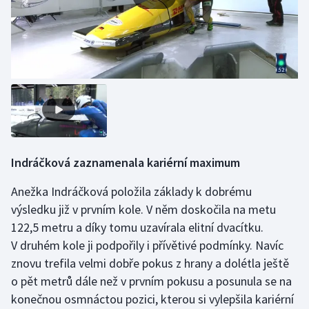
Olympijské hry
Parasport
Plavání
Plážový volejbal
Ragby
Indráčková zaznamenala kariérní maximum
Rychlobruslení
Anežka Indráčková položila základy k dobrému
výsledku již v prvním kole. V něm doskočila na metu
Rychlostní kanoistika
122,5 metru a díky tomu uzavírala elitní dvacítku.
V druhém kole ji podpořily i přívětivé podmínky. Navíc
Short track
znovu trefila velmi dobře pokus z hrany a dolétla ještě
o pět metrů dále než v prvním pokusu a posunula se na
Sportovní střelba
konečnou osmnáctou pozici, kterou si vylepšila kariérní