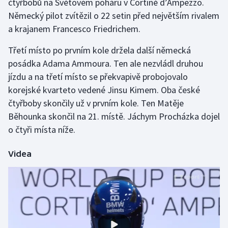
čtyřbobů na Světovém poháru v Cortině d’Ampezzo.
Německý pilot zvítězil o 22 setin před největším rivalem
a krajanem Francesco Friedrichem.
Třetí místo po prvním kole držela další německá
posádka Adama Ammoura. Ten ale nezvládl druhou
jízdu a na třetí místo se překvapivě probojovalo
korejské kvarteto vedené Jinsu Kimem. Oba české
čtyřboby skončily už v prvním kole. Ten Matěje
Běhounka skončil na 21. místě. Jáchym Procházka dojel
o čtyři místa níže.
Videa