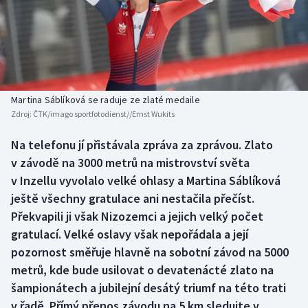
Baseball a softbal
Soutěže
Basketbal
Historické návraty
Biatlon
Aplikace ČT sport
Martina Sáblíková se raduje ze zlaté medaile
Boby a skeleton
AZ kvíz
Zdroj:
ČTK/imago sportfotodienst//Ernst Wukits
Box
Na telefonu jí přistávala zpráva za zprávou. Zlato
v závodě na 3000 metrů na mistrovství světa
Curling
v Inzellu vyvolalo velké ohlasy a Martina Sáblíková
ještě všechny gratulace ani nestačila přečíst.
Dostihy
Překvapili ji však Nizozemci a jejich velký počet
gratulací. Velké oslavy však nepořádala a její
Florbal
pozornost směřuje hlavně na sobotní závod na 5000
metrů, kde bude usilovat o devatenácté zlato na
Futsal
šampionátech a jubilejní desátý triumf na této trati
v řadě. Přímý přenos závodu na 5 km sledujte v
Golf