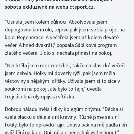
sobotu exkluzivně na webu ctsport.cz.
Gymnastika
"Usnula jsem kolem půlnoci. Absolvovala jsem
Házená
dopingovou kontrolu, teprve pak jsem se šla projet na
kole. Regenerace. A večeřela jsem až kolem deváté
Jezdectví
večer. A hned dvakrát," popsala Sáblíková program
zlatého večera. Jídlo si nechala přinést na pokoj.
Judo
"Nechtěla jsem moc mezi lidi, takže na klasické večeři
Krasobruslení
jsem nebyla. Holky mi dovezly rýži, pak jsem měla
těstoviny s nějakými oříšky. Užívala jsem si to sice v
Lezení
soukromí na pokoji, ale bylo to fajn," uvedla
trojnásobná olympijská vítězka.
Lyže a snowboard
Dobrou náladu měla i díky kolegům z týmu. "Děcka si
Moderní pětiboj
vzala placku a dělala s ní kraviny. Různě jsme se s ní
fotily, bylo to opravdu fajn. Únava pak na mě padla i při
Motorsport
vyjíždění na kole. Oni mě ale nenechají vydechnout,"