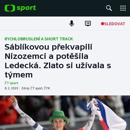
POPULÁRNÍ
SLEDOVAT
Fotbal
RYCHLOBRUSLENÍ A SHORT TRACK
Sáblíkovou překvapili
Hokej
Nizozemci a potěšila
Ledecká. Zlato si užívala s
Tenis
týmem
Atletika
ČT sport
8. 2. 2019
|
Zdroj:
ČT sport
,
ČTK
Cyklistika
DALŠÍ SPORTY
Americký fotbal
NEPŘEHLÉDNĚTE