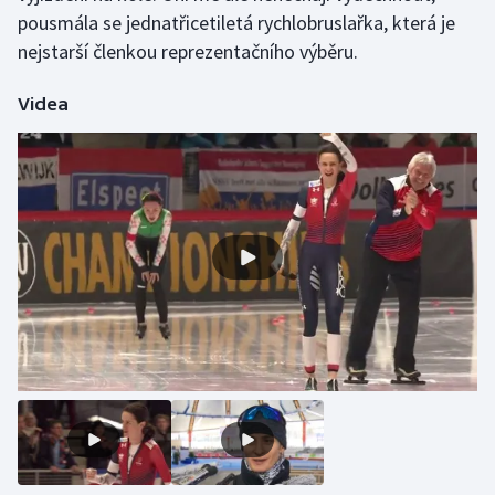
pousmála se jednatřicetiletá rychlobruslařka, která je
Olympijské hry
nejstarší členkou reprezentačního výběru.
Parasport
Videa
Plavání
Plážový volejbal
Ragby
Rychlobruslení
Rychlostní kanoistika
Short track
Sportovní střelba