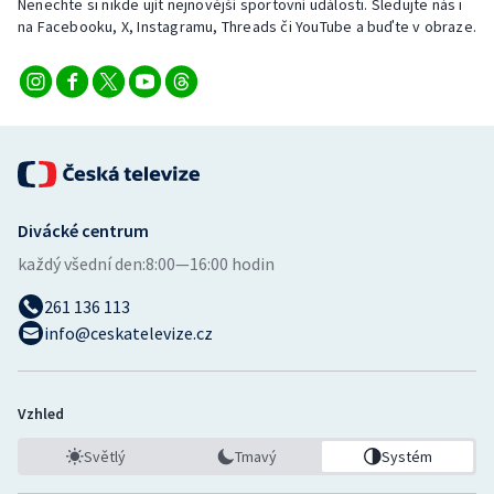
Nenechte si nikde ujít nejnovější sportovní události. Sledujte nás i
na Facebooku, X, Instagramu, Threads či YouTube a buďte v obraze.
Divácké centrum
každý všední den:
8:00—16:00 hodin
261 136 113
info@ceskatelevize.cz
Vzhled
Světlý
Tmavý
Systém