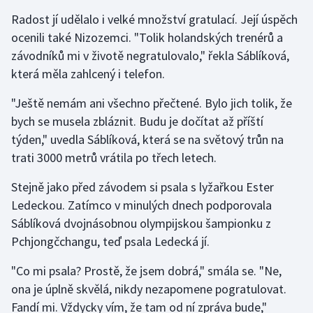
Stolní tenis
Radost jí udělalo i velké množství gratulací. Její úspěch
ocenili také Nizozemci. "Tolik holandských trenérů a
Triatlon
závodníků mi v životě negratulovalo," řekla Sáblíková,
která měla zahlcený i telefon.
Veslování
"Ještě nemám ani všechno přečtené. Bylo jich tolik, že
Vodní slalom
bych se musela zbláznit. Budu je dočítat až příští
týden," uvedla Sáblíková, která se na světový trůn na
Volejbal
trati 3000 metrů vrátila po třech letech.
Ostatní
Stejně jako před závodem si psala s lyžařkou Ester
Ledeckou. Zatímco v minulých dnech podporovala
Sáblíková dvojnásobnou olympijskou šampionku z
Pchjongčchangu, teď psala Ledecká jí.
"Co mi psala? Prostě, že jsem dobrá," smála se. "Ne,
ona je úplně skvělá, nikdy nezapomene pogratulovat.
Fandí mi. Vždycky vím, že tam od ní zpráva bude,"