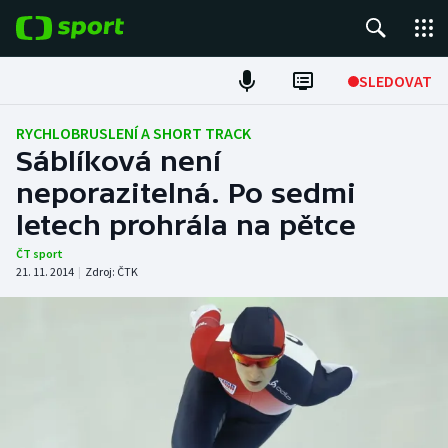
POPULÁRNÍ
SLEDOVAT
Fotbal
RYCHLOBRUSLENÍ A SHORT TRACK
Sáblíková není
Hokej
neporazitelná. Po sedmi
letech prohrála na pětce
Tenis
ČT sport
Atletika
21. 11. 2014
|
Zdroj:
ČTK
Cyklistika
DALŠÍ SPORTY
Americký fotbal
NEPŘEHLÉDNĚTE