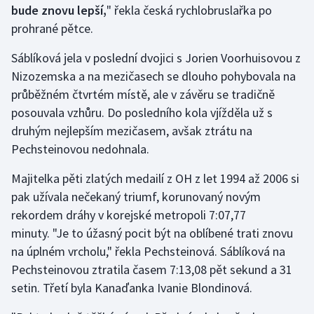
bude znovu lepší,
" řekla česká rychlobruslařka po
prohrané pětce.
Gymnastika
Sáblíková jela v poslední dvojici s Jorien Voorhuisovou z
Házená
Nizozemska a na mezičasech se dlouho pohybovala na
průběžném čtvrtém místě, ale v závěru se tradičně
Jezdectví
posouvala vzhůru. Do posledního kola vjížděla už s
druhým nejlepším mezičasem, avšak ztrátu na
Judo
Pechsteinovou nedohnala.
Krasobruslení
Majitelka pěti zlatých medailí z OH z let 1994 až 2006 si
pak užívala nečekaný triumf, korunovaný novým
Lezení
rekordem dráhy v korejské metropoli 7:07,77
minuty. "Je to úžasný pocit být na oblíbené trati znovu
Lyže a snowboard
na úplném vrcholu," řekla Pechsteinová. Sáblíková na
Moderní pětiboj
Pechsteinovou ztratila časem 7:13,08 pět sekund a 31
setin. Třetí byla Kanaďanka Ivanie Blondinová.
Motorsport