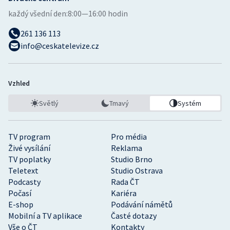
každý všední den:
8:00—16:00 hodin
261 136 113
info@ceskatelevize.cz
Vzhled
Světlý
Tmavý
Systém
TV program
Pro média
Živé vysílání
Reklama
TV poplatky
Studio Brno
Teletext
Studio Ostrava
Podcasty
Rada ČT
Počasí
Kariéra
E-shop
Podávání námětů
Mobilní a TV aplikace
Časté dotazy
Vše o ČT
Kontakty