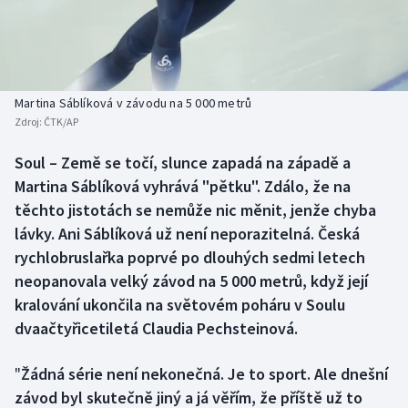
Baseball a softbal
Soutěže
Basketbal
Historické návraty
Biatlon
Aplikace ČT sport
Martina Sáblíková v závodu na 5 000 metrů
Zdroj:
ČTK/AP
Boby a skeleton
AZ kvíz
Soul – Země se točí, slunce zapadá na západě a
Martina Sáblíková vyhrává "pětku". Zdálo, že na
Box
těchto jistotách se nemůže nic měnit, jenže chyba
Curling
lávky. Ani Sáblíková už není neporazitelná. Česká
rychlobruslařka poprvé po dlouhých sedmi letech
Dostihy
neopanovala velký závod na 5 000 metrů, když její
kralování ukončila na světovém poháru v Soulu
Florbal
dvaačtyřicetiletá Claudia Pechsteinová.
Futsal
"
Žádná série není nekonečná. Je to sport. Ale dnešní
závod byl skutečně jiný a já věřím, že příště už to
Golf