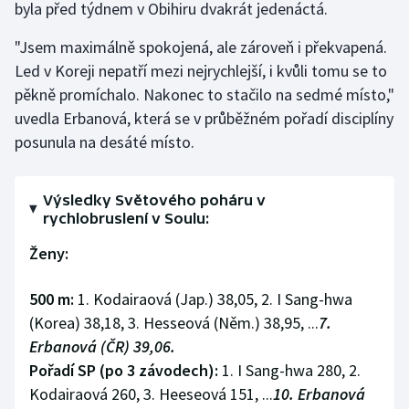
byla před týdnem v Obihiru dvakrát jedenáctá.
"Jsem maximálně spokojená, ale zároveň i překvapená.
Led v Koreji nepatří mezi nejrychlejší, i kvůli tomu se to
pěkně promíchalo. Nakonec to stačilo na sedmé místo,"
uvedla Erbanová, která se v průběžném pořadí disciplíny
posunula na desáté místo.
Výsledky Světového poháru v
rychlobruslení v Soulu:
Ženy:
500 m:
1. Kodairaová (Jap.) 38,05, 2. I Sang-hwa
(Korea) 38,18, 3. Hesseová (Něm.) 38,95, ...
7.
Erbanová (ČR) 39,06.
Pořadí SP (po 3 závodech):
1. I Sang-hwa 280, 2.
Kodairaová 260, 3. Heeseová 151, ...
10. Erbanová