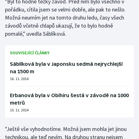
"Byl to hodně těžký závod. Před ním bylo všechno v
pořádku, cítila jsem se velmi dobře, ale pak to nešlo.
Olympijské hry
Možná neumím jet na tomto druhu ledu, časy všech
Parasport
závodů včetně chlapů ukazují, že to bylo hodně
pomalé," uvedla Sáblíková.
Plavání
SOUVISEJÍCÍ ČLÁNKY
Plážový volejbal
Sáblíková byla v Japonsku sedmá nejrychlejší
Ragby
na 1500 m
16. 11. 2014
Rychlobruslení
Erbanová byla v Obihiru šestá v závodě na 1000
Rychlostní kanoistika
metrů
15. 11. 2014
Short track
Sportovní střelba
"Ještě vše vyhodnotíme. Možná jsem mohla jet jinou
technikou, ale teď nevím. Na druhou stranu nejsem