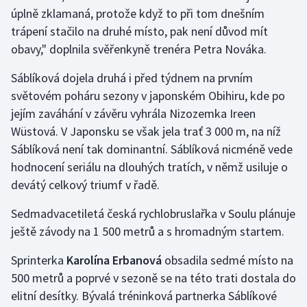
Stolní tenis
úplně zklamaná, protože když to při tom dnešním
trápení stačilo na druhé místo, pak není důvod mít
Triatlon
obavy," doplnila svěřenkyně trenéra Petra Nováka.
Veslování
Sáblíková dojela druhá i před týdnem na prvním
světovém poháru sezony v japonském Obihiru, kde po
Vodní slalom
jejím zaváhání v závěru vyhrála Nizozemka Ireen
Wüstová. V Japonsku se však jela trať 3 000 m, na níž
Volejbal
Sáblíková není tak dominantní. Sáblíková nicméně vede
hodnocení seriálu na dlouhých tratích, v němž usiluje o
Ostatní
devátý celkový triumf v řadě.
Sedmadvacetiletá česká rychlobruslařka v Soulu plánuje
ještě závody na 1 500 metrů a s hromadným startem.
Sprinterka
Karolína Erbanová
obsadila sedmé místo na
500 metrů a poprvé v sezoně se na této trati dostala do
elitní desítky. Bývalá tréninková partnerka Sáblíkové