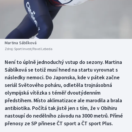
Baseball a softbal
Soutěže
Basketbal
Historické návraty
Biatlon
Aplikace ČT sport
Martina Sáblíková
Boby a skeleton
AZ kvíz
Zdroj:
Sport Invest/Pavel Lebeda
Box
Není to úplně jednoduchý vstup do sezony. Martina
Sáblíková se totiž musí hned na startu vyrovnat s
Curling
následky nemoci. Do Japonska, kde v pátek začne
seriál Světového poháru, odletěla trojnásobná
Dostihy
olympijská vítězka s téměř dvoutýdenním
předstihem. Místo aklimatizace ale marodila a brala
Florbal
antibiotika. Počítá tak jistě jen s tím, že v Obihiru
nastoupí do nedělního závodu na 3000 metrů. Přímé
Futsal
přenosy ze SP přinese ČT sport a ČT sport Plus.
Golf