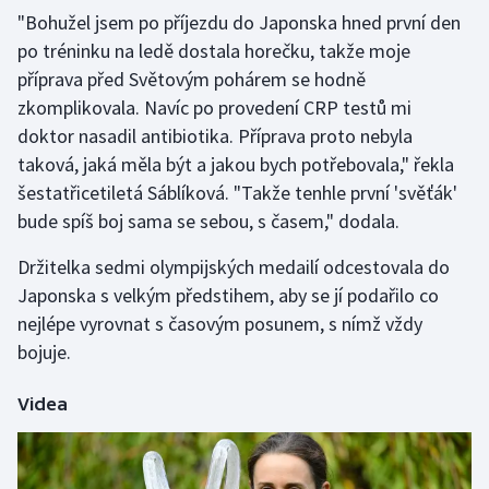
"Bohužel jsem po příjezdu do Japonska hned první den
po tréninku na ledě dostala horečku, takže moje
Gymnastika
příprava před Světovým pohárem se hodně
Házená
zkomplikovala. Navíc po provedení CRP testů mi
doktor nasadil antibiotika. Příprava proto nebyla
Jezdectví
taková, jaká měla být a jakou bych potřebovala," řekla
šestatřicetiletá Sáblíková. "Takže tenhle první 'svěťák'
Judo
bude spíš boj sama se sebou, s časem," dodala.
Krasobruslení
Držitelka sedmi olympijských medailí odcestovala do
Japonska s velkým předstihem, aby se jí podařilo co
Lezení
nejlépe vyrovnat s časovým posunem, s nímž vždy
bojuje.
Lyže a snowboard
Videa
Moderní pětiboj
Motorsport