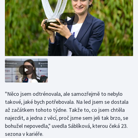
Olympijské hry
Parasport
Plavání
Plážový volejbal
Ragby
Rychlobruslení
"Něco jsem odtrénovala, ale samozřejmě to nebylo
Rychlostní kanoistika
takové, jaké bych potřebovala. Na led jsem se dostala
až začátkem tohoto týdne. Takže to, co jsem chtěla
Short track
najezdit, a jedna z věcí, proč jsme sem jeli tak brzo, se
bohužel nepovedla," uvedla Sáblíková, kterou čeká 23.
Sportovní střelba
sezona v kariéře.