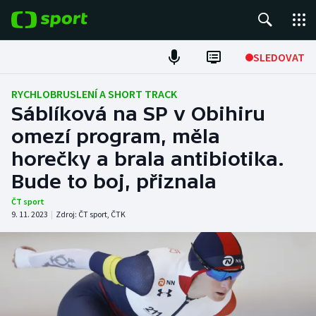
POPULÁRNÍ
SLEDOVAT
Fotbal
RYCHLOBRUSLENÍ A SHORT TRACK
Sáblíková na SP v Obihiru
Hokej
omezí program, měla
horečky a brala antibiotika.
Tenis
Bude to boj, přiznala
Atletika
ČT sport
9. 11. 2023
|
Zdroj:
ČT sport
,
ČTK
Cyklistika
DALŠÍ SPORTY
Americký fotbal
NEPŘEHLÉDNĚTE