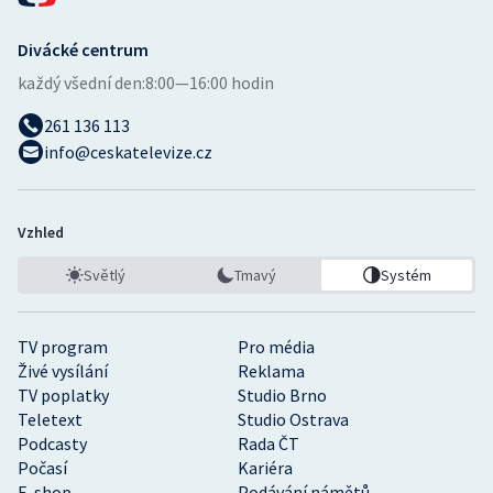
Divácké centrum
každý všední den:
8:00—16:00 hodin
261 136 113
info@ceskatelevize.cz
Vzhled
Světlý
Tmavý
Systém
TV program
Pro média
Živé vysílání
Reklama
TV poplatky
Studio Brno
Teletext
Studio Ostrava
Podcasty
Rada ČT
Počasí
Kariéra
E-shop
Podávání námětů