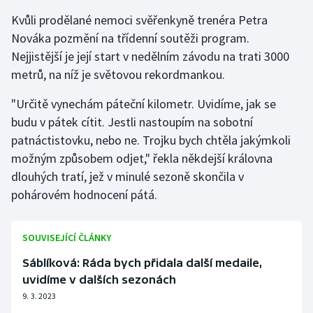
Stolní tenis
Kvůli prodělané nemoci svěřenkyně trenéra Petra
Nováka pozmění na třídenní soutěži program.
Triatlon
Nejjistější je její start v nedělním závodu na trati 3000
metrů, na níž je světovou rekordmankou.
Veslování
"Určitě vynechám páteční kilometr. Uvidíme, jak se
Vodní slalom
budu v pátek cítit. Jestli nastoupím na sobotní
patnáctistovku, nebo ne. Trojku bych chtěla jakýmkoli
Volejbal
možným způsobem odjet," řekla někdejší královna
dlouhých tratí, jež v minulé sezoně skončila v
Ostatní
pohárovém hodnocení pátá.
SOUVISEJÍCÍ ČLÁNKY
Sáblíková: Ráda bych přidala další medaile,
uvidíme v dalších sezonách
9. 3. 2023