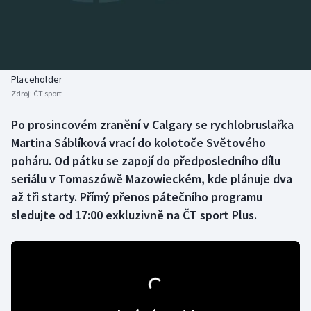
Baseball a softbal
Soutěže
Basketbal
Historické návraty
Biatlon
Aplikace ČT sport
Placeholder
Zdroj:
ČT sport
Boby a skeleton
AZ kvíz
Po prosincovém zranění v Calgary se rychlobruslařka
Martina Sáblíková vrací do kolotoče Světového
Box
poháru. Od pátku se zapojí do předposledního dílu
Curling
seriálu v Tomaszówě Mazowieckém, kde plánuje dva
až tři starty. Přímý přenos pátečního programu
Dostihy
sledujte od 17:00 exkluzivně na ČT sport Plus.
Florbal
Futsal
Golf