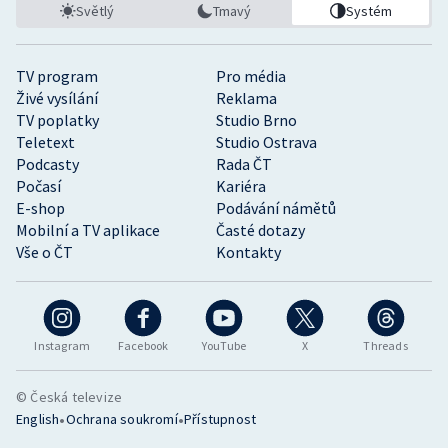
Světlý
Tmavý
Systém
TV program
Pro média
Živé vysílání
Reklama
TV poplatky
Studio Brno
Teletext
Studio Ostrava
Podcasty
Rada ČT
Počasí
Kariéra
E-shop
Podávání námětů
Mobilní a TV aplikace
Časté dotazy
Vše o ČT
Kontakty
Instagram
Facebook
YouTube
X
Threads
© Česká televize
•
•
English
Ochrana soukromí
Přístupnost