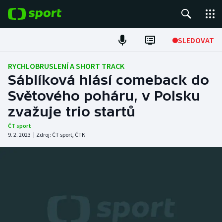
POPULÁRNÍ
SLEDOVAT
Fotbal
RYCHLOBRUSLENÍ A SHORT TRACK
Sáblíková hlásí comeback do
Hokej
Světového poháru, v Polsku
zvažuje trio startů
Tenis
ČT sport
Atletika
9. 2. 2023
|
Zdroj:
ČT sport
,
ČTK
Cyklistika
DALŠÍ SPORTY
Americký fotbal
NEPŘEHLÉDNĚTE