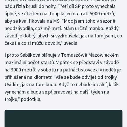
pádu řízla bruslí do nohy. Třetí díl SP proto vynechala
Olympijské hry
úplně, ve čtvrtém nastoupila jen na trati 5000 metrů,
aby se kvalifikovala na MS. "Moc jsem toho v sezoně
Parasport
neodzávodila, což mě mrzí. Mám určité manko. Každý
závod je dobrý, abych si vyzkoušela, jak na tom jsem, co
Plavání
čekat a co si můžu dovolit," uvedla.
Plážový volejbal
I proto Sáblíková plánuje v Tomaszówě Mazowieckém
maximální počet startů. V pátek se představí v závodě
Ragby
na 3000 metrů, v sobotu na patnáctistovce a v neděli je
přihlášená na kilometr. "Vše se bude odvíjet od trojky.
Rychlobruslení
Uvidím, jak na tom budu. Když to nebude ideální, kilák
Rychlostní kanoistika
vynechám a budu se připravovat na další týden na
trojku," podotkla.
Short track
Sportovní střelba