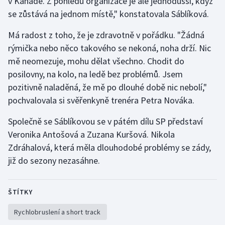
v Kanadě. Z pohledu organizace je ale jednodušší, když
se zůstává na jednom místě," konstatovala Sáblíková.
Má radost z toho, že je zdravotně v pořádku. "Žádná
rýmička nebo něco takového se nekoná, noha drží. Nic
mě neomezuje, mohu dělat všechno. Chodit do
posilovny, na kolo, na ledě bez problémů. Jsem
pozitivně naladěná, že mě po dlouhé době nic nebolí,"
pochvalovala si svěřenkyně trenéra Petra Nováka.
Společně se Sáblíkovou se v pátém dílu SP představí
Veronika Antošová a Zuzana Kuršová. Nikola
Zdráhalová, která měla dlouhodobé problémy se zády,
již do sezony nezasáhne.
ŠTÍTKY
Rychlobruslení a short track