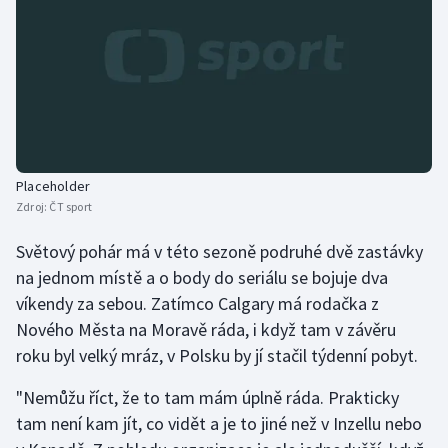
Stolní tenis
Triatlon
Veslování
Vodní slalom
Placeholder
Volejbal
Zdroj:
ČT sport
Světový pohár má v této sezoně podruhé dvě zastávky
Ostatní
na jednom místě a o body do seriálu se bojuje dva
víkendy za sebou. Zatímco Calgary má rodačka z
Nového Města na Moravě ráda, i když tam v závěru
roku byl velký mráz, v Polsku by jí stačil týdenní pobyt.
"Nemůžu říct, že to tam mám úplně ráda. Prakticky
tam není kam jít, co vidět a je to jiné než v Inzellu nebo