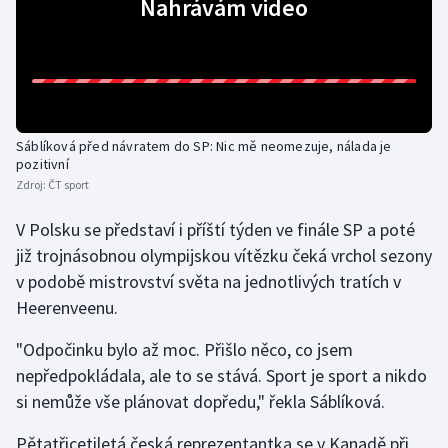
Nahrávám video
Gymnastika
Házená
Jezdectví
Sáblíková před návratem do SP: Nic mě neomezuje, nálada je
pozitivní
Zdroj:
ČT sport
Judo
V Polsku se představí i příští týden ve finále SP a poté
Krasobruslení
již trojnásobnou olympijskou vítězku čeká vrchol sezony
v podobě mistrovství světa na jednotlivých tratích v
Lezení
Heerenveenu.
Lyže a snowboard
"Odpočinku bylo až moc. Přišlo něco, co jsem
nepředpokládala, ale to se stává. Sport je sport a nikdo
Moderní pětiboj
si nemůže vše plánovat dopředu," řekla Sáblíková.
Motorsport
Pětatřicetiletá česká reprezentantka se v Kanadě při