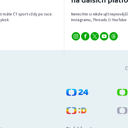
na dalších platf
izi máte ČT sport vždy po ruce.
Nenechte si nikde ujít nejnovější
ykoli.
Instagramu, Threads či YouTube 
Č