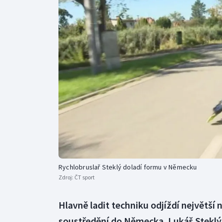
Curling
Dostihy
Florbal
Futsal
Golf
Gymnastika
Rychlobruslař Steklý doladí formu v Německu
Zdroj:
ČT sport
Hlavně ladit techniku odjíždí největš
soustředění do Německa. Lukáš Steklý