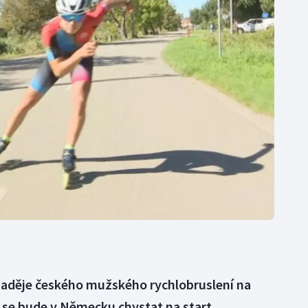
Moderní pětiboj
Triatlon
Motorsport
Veslování
Olympijské hry
Vodní slalom
Parasport
Volejbal
Plavání
Ostatní
Plážový volejbal
í naděje českého mužského rychlobruslení na
 se bude v Německu chystat na start