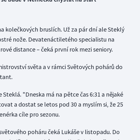
na kolečkových bruslích. Už za pár dní ale Steklý
tré nože. Devatenáctiletého specialistu na
ové distance – čeká první rok mezi seniory.
mistrovství světa a v rámci Světových pohárů do
tant.
e Steklá. "Dneska má na pětce čas 6:31 a nějaké
at a dostat se letos pod 30 a myslím si, že 25
renérka cíle pro sezonu.
světového poháru čeká Lukáše v listopadu. Do