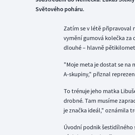
Světového poháru.
Zatím se v létě připravoval 
vymění gumová kolečka za os
dlouhé – hlavně pětikilometr
"Moje meta je dostat se na 
A-skupiny," přiznal reprezen
To trénuje jeho matka Libuš
drobné. Tam musíme zapracov
je značka ideál," oznámila t
Úvodní podnik šestidílného 