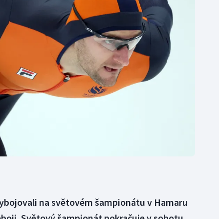
Moderní pětiboj
Triatlon
Motorsport
Veslování
Olympijské hry
Vodní slalom
Parasport
Volejbal
Plavání
Ostatní
Plážový volejbal
 vybojovali na světovém šampionátu v Hamaru
eboji. Světový šampionát pokračuje v sobotu