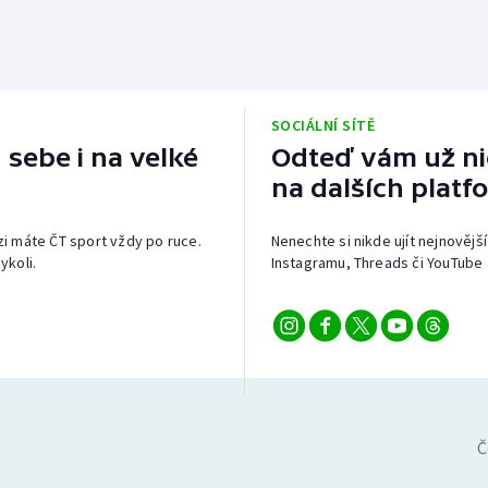
SOCIÁLNÍ SÍTĚ
 sebe i na velké
Odteď vám už nic
na dalších platf
izi máte ČT sport vždy po ruce.
Nenechte si nikde ujít nejnovější
ykoli.
Instagramu, Threads či YouTube 
Č