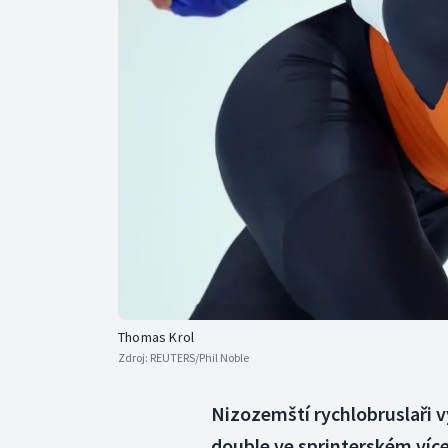
Curling
Dostihy
Florbal
Futsal
Golf
Gymnastika
Thomas Krol
Zdroj:
REUTERS/Phil Noble
Nizozemští rychlobruslaři
double ve sprinterském víc