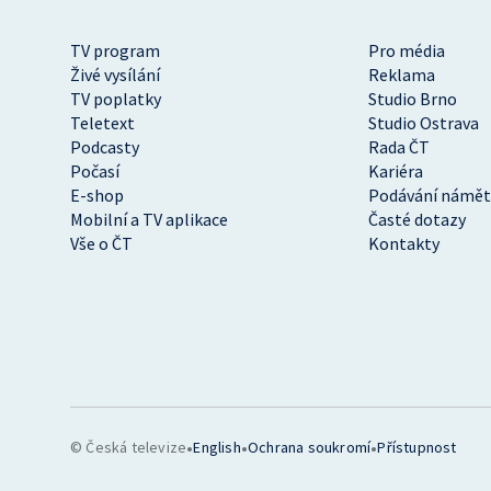
TV program
Pro média
Živé vysílání
Reklama
TV poplatky
Studio Brno
Teletext
Studio Ostrava
Podcasty
Rada ČT
Počasí
Kariéra
E-shop
Podávání námět
Mobilní a TV aplikace
Časté dotazy
Vše o ČT
Kontakty
•
•
•
© Česká televize
English
Ochrana soukromí
Přístupnost