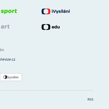
din
levize.cz
Systém
RSS