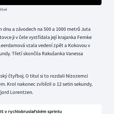
pěšně
m dnu a závodech na 500 a 1000 metrů Juta
vce ji v čele vystřídala její krajanka Femke
 Leerdamová vzala vedení zpět a Kokovou v
kundy. Třetí skončila Rakušanka Vanessa
ký čtyřboj. O titul si to rozdali Nizozemci
. Krol nakonec zvítězil o 12 setin sekundy,
jord Lorentzen.
S v rychlobruslařském sprintu