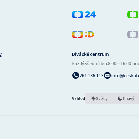
Divácké centrum
ů
každý všední den:
8:00—16:00 ho
261 136 113
info@ceskate
Vzhled
Světlý
Tmavý