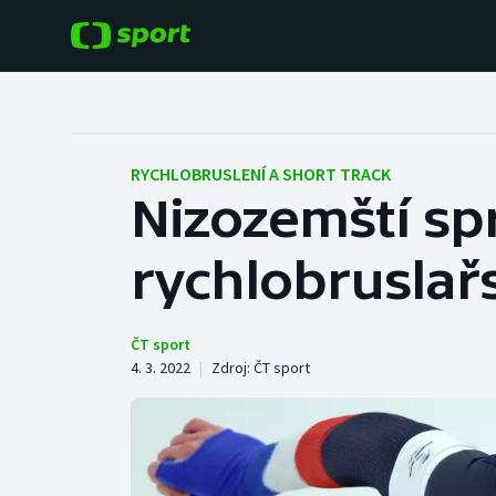
POPULÁRNÍ
DALŠÍ SPORTY
Fotbal
Americký fotbal
RYCHLOBRUSLENÍ A SHORT TRACK
Nizozemští spr
Hokej
Baseball a softbal
rychlobruslař
Tenis
Basketbal
Atletika
Biatlon
ČT sport
4. 3. 2022
|
Zdroj:
ČT sport
Cyklistika
Boby a skeleton
Box