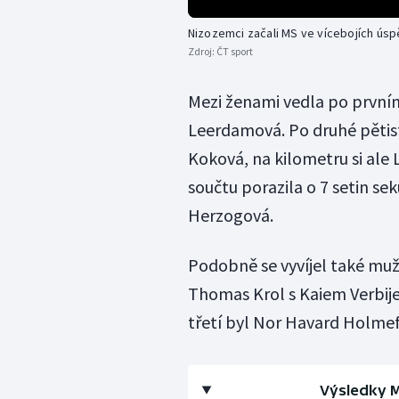
Nizozemci začali MS ve vícebojích ús
Zdroj:
ČT sport
Mezi ženami vedla po první
Leerdamová. Po druhé pětisto
Koková, na kilometru si ale
součtu porazila o 7 setin se
Herzogová.
Podobně se vyvíjel také mužs
Thomas Krol s Kaiem Verbijem
třetí byl Nor Havard Holmef
Výsledky M