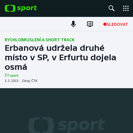
POPULÁRNÍ
SLEDOVAT
Fotbal
RYCHLOBRUSLENÍ A SHORT TRACK
Erbanová udržela druhé
Hokej
místo v SP, v Erfurtu dojela
osmá
Tenis
ČT sport
Atletika
3. 3. 2013
|
Zdroj:
ČTK
Cyklistika
DALŠÍ SPORTY
Americký fotbal
NEPŘEHLÉDNĚTE