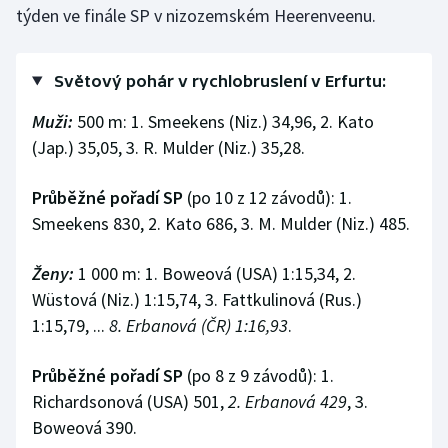
týden ve finále SP v nizozemském Heerenveenu.
Olympijské hry
Parasport
Světový pohár v rychlobruslení v Erfurtu:
Muži:
500 m: 1. Smeekens (Niz.) 34,96, 2. Kato
Plavání
(Jap.) 35,05, 3. R. Mulder (Niz.) 35,28.
Plážový volejbal
Průběžné pořadí SP
(po 10 z 12 závodů): 1.
Smeekens 830, 2. Kato 686, 3. M. Mulder (Niz.) 485.
Ragby
Rychlobruslení
Ženy:
1 000 m: 1. Boweová (USA) 1:15,34, 2.
Wüstová (Niz.) 1:15,74, 3. Fattkulinová (Rus.)
Rychlostní kanoistika
1:15,79, ...
8. Erbanová (ČR) 1:16,93
.
Short track
Průběžné pořadí SP
(po 8 z 9 závodů): 1.
Richardsonová (USA) 501,
2. Erbanová 429
, 3.
Sportovní střelba
Boweová 390.