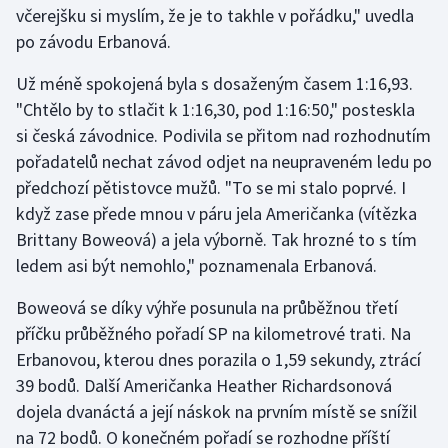
včerejšku si myslím, že je to takhle v pořádku," uvedla
po závodu Erbanová.
Gymnastika
Už méně spokojená byla s dosaženým časem 1:16,93.
Házená
"Chtělo by to stlačit k 1:16,30, pod 1:16:50," posteskla
si česká závodnice. Podivila se přitom nad rozhodnutím
Jezdectví
pořadatelů nechat závod odjet na neupraveném ledu po
předchozí pětistovce mužů. "To se mi stalo poprvé. I
Judo
když zase přede mnou v páru jela Američanka (vítězka
Brittany Boweová) a jela výborně. Tak hrozné to s tím
Krasobruslení
ledem asi být nemohlo," poznamenala Erbanová.
Lezení
Boweová se díky výhře posunula na průběžnou třetí
příčku průběžného pořadí SP na kilometrové trati. Na
Lyže a snowboard
Erbanovou, kterou dnes porazila o 1,59 sekundy, ztrácí
Moderní pětiboj
39 bodů. Další Američanka Heather Richardsonová
dojela dvanáctá a její náskok na prvním místě se snížil
Motorsport
na 72 bodů. O konečném pořadí se rozhodne příští