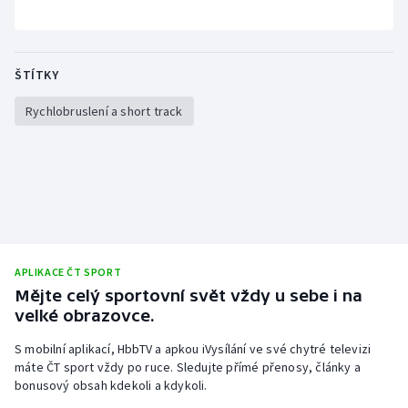
Stolní tenis
Triatlon
ŠTÍTKY
Veslování
Rychlobruslení a short track
Vodní slalom
Volejbal
Ostatní
APLIKACE ČT SPORT
Mějte celý sportovní svět vždy u sebe i na
velké obrazovce.
S mobilní aplikací, HbbTV a apkou iVysílání ve své chytré televizi
máte ČT sport vždy po ruce. Sledujte přímé přenosy, články a
bonusový obsah kdekoli a kdykoli.