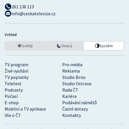
261 136 113
info@ceskatelevize.cz
Vzhled
Světlý
Tmavý
Systém
TV program
Pro média
Živé vysílání
Reklama
TV poplatky
Studio Brno
Teletext
Studio Ostrava
Podcasty
Rada ČT
Počasí
Kariéra
E-shop
Podávání námětů
Mobilní a TV aplikace
Časté dotazy
Vše o ČT
Kontakty