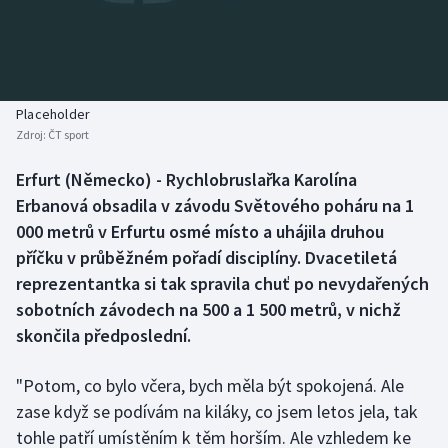
Baseball a softbal
Soutěže
Basketbal
Historické návraty
Biatlon
Aplikace ČT sport
Placeholder
Zdroj:
ČT sport
Boby a skeleton
AZ kvíz
Erfurt (Německo) - Rychlobruslařka Karolína
Erbanová obsadila v závodu Světového poháru na 1
Box
000 metrů v Erfurtu osmé místo a uhájila druhou
Curling
příčku v průběžném pořadí disciplíny. Dvacetiletá
reprezentantka si tak spravila chuť po nevydařených
Dostihy
sobotních závodech na 500 a 1 500 metrů, v nichž
skončila předposlední.
Florbal
"Potom, co bylo včera, bych měla být spokojená. Ale
Futsal
zase když se podívám na kiláky, co jsem letos jela, tak
tohle patří umístěním k těm horším. Ale vzhledem ke
Golf