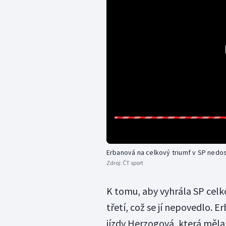
Erbanová na celkový triumf v SP nedos
Zdroj:
ČT sport
K tomu, aby vyhrála SP cel
třetí, což se jí nepovedlo. E
jízdy Herzogová, která měla