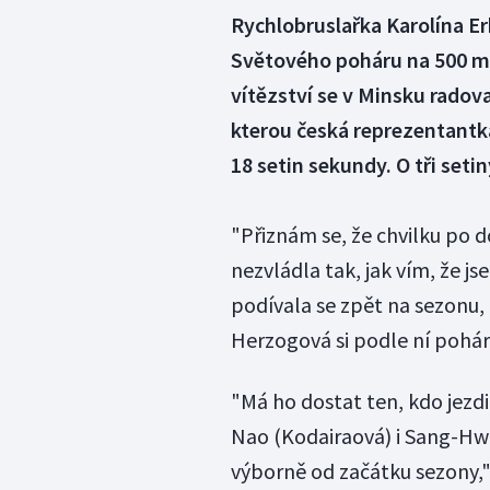
Rychlobruslařka Karolína E
Světového poháru na 500 me
vítězství se v Minsku rado
kterou česká reprezentantka
18 setin sekundy. O tři seti
"Přiznám se, že chvilku po d
nezvládla tak, jak vím, že j
podívala se zpět na sezonu,
Herzogová si podle ní pohár 
"Má ho dostat ten, kdo jezdil
Nao (Kodairaová) i Sang-Hwa 
výborně od začátku sezony,"