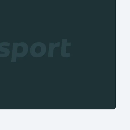
Moderní pětiboj
Triatlon
Motorsport
Veslování
Olympijské hry
Vodní slalom
Parasport
Volejbal
Plavání
Ostatní
Plážový volejbal