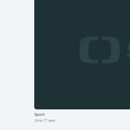
Curling
Dostihy
Florbal
Futsal
Golf
Gymnastika
Sport
Zdroj:
ČT sport