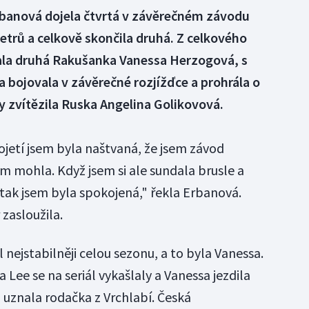
rbanová dojela čtvrtá v závěrečném závodu
trů a celkově skončila druhá. Z celkového
vala druhá Rakušanka Vanessa Herzogová, s
 bojovala v závěrečné rozjížďce a prohrála o
ny zvítězila Ruska Angelina Golikovová.
ojetí jsem byla naštvaná, že jsem závod
sem mohla. Když jsem si ale sundala brusle a
 tak jsem byla spokojená," řekla Erbanová.
zasloužila.
 nejstabilněji celou sezonu, a to byla Vanessa.
Lee se na seriál vykašlaly a Vanessa jezdila
 uznala rodačka z Vrchlabí. Česká