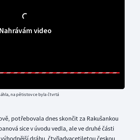
Nahrávám video
áhla, na pětistovce byla čtvrtá
kově, potřebovala dnes skončit za Rakušankou
rbanová sice v úvodu vedla, ale ve druhé části
 výhodnější dráhu, čtyřiadvacetiletou českou