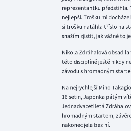
reprezentantku předstihla. 
nejlepší. Trošku mi docházelo
si trošku natáhla tříslo na s
snažím zjistit, jak vážné to 
Nikola Zdráhalová obsadila 
této disciplíně ještě nikdy 
závodu s hromadným startem
Na nejrychlejší Miho Takagiov
16 setin, Japonka pátým vítě
Jednadvacetiletá Zdráhalová
hromadným startem, závěreč
nakonec jela bez ní.