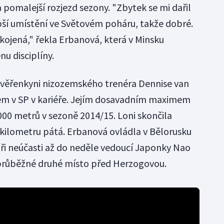
 pomalejší rozjezd sezony. "Zbytek se mi dařil
epší umístění ve Světovém poháru, takže dobré.
pokojená," řekla Erbanová, která v Minsku
u disciplíny.
svěřenkyni nizozemského trenéra Dennise van
em v SP v kariéře. Jejím dosavadním maximem
1000 metrů v sezoně 2014/15. Loni skončila
 kilometru pátá. Erbanová ovládla v Bělorusku
při neúčasti až do neděle vedoucí Japonky Nao
průběžné druhé místo před Herzogovou.