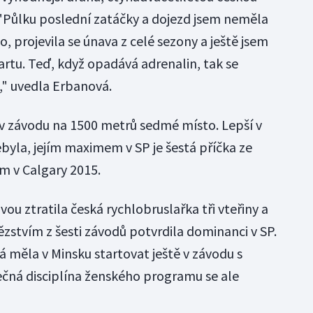
"Půlku poslední zatáčky a dojezd jsem neměla
, projevila se únava z celé sezony a ještě jsem
tartu. Teď, když opadává adrenalin, tak se
je," uvedla Erbanová.
v závodu na 1500 metrů sedmé místo. Lepší v
nebyla, jejím maximem v SP je šestá příčka ze
 v Calgary 2015.
ou ztratila česká rychlobruslařka tři vteřiny a
zstvím z šesti závodů potvrdila dominanci v SP.
 měla v Minsku startovat ještě v závodu s
ná disciplína ženského programu se ale