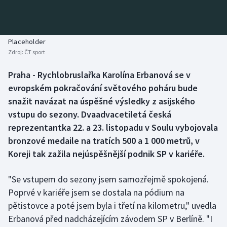
Baseball a softbal
Soutěže
Basketbal
Historické návraty
Placeholder
Zdroj:
ČT sport
Biatlon
Aplikace ČT sport
Praha - Rychlobruslařka Karolína Erbanová se v
Boby a skeleton
AZ kvíz
evropském pokračování světového poháru bude
snažit navázat na úspěšné výsledky z asijského
Box
vstupu do sezony. Dvaadvacetiletá česká
reprezentantka 22. a 23. listopadu v Soulu vybojovala
Curling
bronzové medaile na tratích 500 a 1 000 metrů, v
Koreji tak zažila nejúspěšnější podnik SP v kariéře.
Dostihy
Florbal
"Se vstupem do sezony jsem samozřejmě spokojená.
Poprvé v kariéře jsem se dostala na pódium na
Futsal
pětistovce a poté jsem byla i třetí na kilometru," uvedla
Erbanová před nadcházejícím závodem SP v Berlíně. "I
Golf