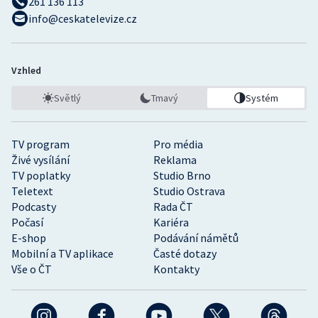
261 136 113
info@ceskatelevize.cz
Vzhled
Světlý
Tmavý
Systém
TV program
Pro média
Živé vysílání
Reklama
TV poplatky
Studio Brno
Teletext
Studio Ostrava
Podcasty
Rada ČT
Počasí
Kariéra
E-shop
Podávání námětů
Mobilní a TV aplikace
Časté dotazy
Vše o ČT
Kontakty