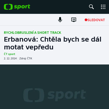
POPULÁRNÍ
SLEDOVAT
Fotbal
RYCHLOBRUSLENÍ A SHORT TRACK
Erbanová: Chtěla bych se dál
Hokej
motat vepředu
Tenis
ČT sport
2. 12. 2014
|
Zdroj:
ČTK
Atletika
Cyklistika
DALŠÍ SPORTY
Americký fotbal
NEPŘEHLÉDNĚTE