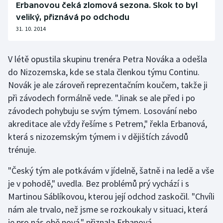
Erbanovou čeká zlomová sezona. Skok to byl
Olympijské hry
veliký, přiznává po odchodu
31. 10. 2014
Parasport
V létě opustila skupinu trenéra Petra Nováka a odešla
Plavání
do Nizozemska, kde se stala členkou týmu Continu.
Novák je ale zároveň reprezentačním koučem, takže ji
Plážový volejbal
při závodech formálně vede. "Jinak se ale před i po
závodech pohybuju se svým týmem. Losování nebo
Ragby
akreditace ale vždy řešíme s Petrem," řekla Erbanová,
Rychlobruslení
která s nizozemským týmem i v dějištích závodů
trénuje.
Rychlostní kanoistika
"Český tým ale potkávám v jídelně, šatně i na ledě a vše
Short track
je v pohodě," uvedla. Bez problémů prý vychází i s
Martinou Sáblíkovou, kterou její odchod zaskočil. "Chvíli
Sportovní střelba
nám ale trvalo, než jsme se rozkoukaly v situaci, která
je pro nás obě nová," přiznala Erbanová.