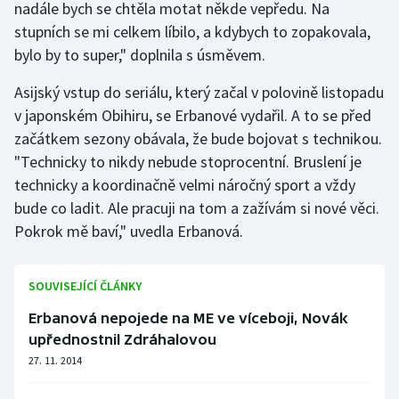
nadále bych se chtěla motat někde vepředu. Na
stupních se mi celkem líbilo, a kdybych to zopakovala,
Gymnastika
bylo by to super," doplnila s úsměvem.
Házená
Asijský vstup do seriálu, který začal v polovině listopadu
v japonském Obihiru, se Erbanové vydařil. A to se před
Jezdectví
začátkem sezony obávala, že bude bojovat s technikou.
"Technicky to nikdy nebude stoprocentní. Bruslení je
Judo
technicky a koordinačně velmi náročný sport a vždy
bude co ladit. Ale pracuji na tom a zažívám si nové věci.
Krasobruslení
Pokrok mě baví," uvedla Erbanová.
Lezení
SOUVISEJÍCÍ ČLÁNKY
Lyže a snowboard
Erbanová nepojede na ME ve víceboji, Novák
upřednostnil Zdráhalovou
Moderní pětiboj
27. 11. 2014
Motorsport