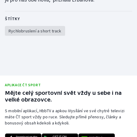
Stolní tenis
ŠTÍTKY
Triatlon
Rychlobruslení a short track
Veslování
Vodní slalom
Volejbal
Ostatní
APLIKACE ČT SPORT
Mějte celý sportovní svět vždy u sebe i na
velké obrazovce.
S mobilní aplikací, HbbTV a apkou iVysílání ve své chytré televizi
máte ČT sport vždy po ruce. Sledujte přímé přenosy, články a
bonusový obsah kdekoli a kdykoli.